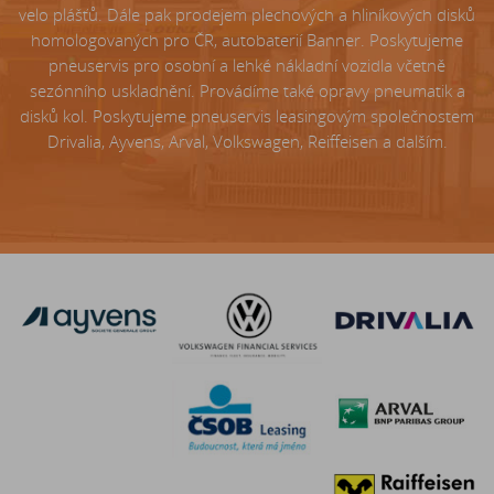
velo plášťů. Dále pak prodejem plechových a hliníkových disků
homologovaných pro ČR, autobaterií Banner. Poskytujeme
pneuservis pro osobní a lehké nákladní vozidla včetně
sezónního uskladnění. Provádíme také opravy pneumatik a
disků kol. Poskytujeme pneuservis leasingovým společnostem
Drivalia, Ayvens, Arval, Volkswagen, Reiffeisen a dalším.