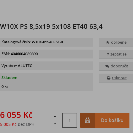
W10X PS 8,5x19 5x108 ET40 63,4
Katalogové číslo:
W10X-85940F51-0
oblíbené
EAN:
4046004089890
zeptat se
Výrobce:
ALUTEC
doporučit
Skladem
tisknout
0 ks
6 055 Kč

Do košíku
5 005 Kč
bez DPH
