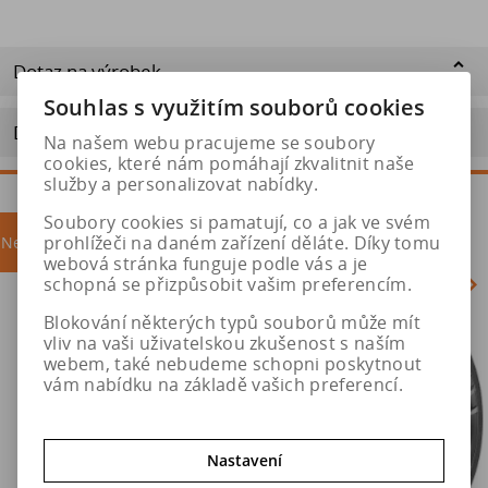
Dotaz na výrobek
Souhlas s využitím souborů cookies
Doporučit výrobek
Na našem webu pracujeme se soubory
cookies, které nám pomáhají zkvalitnit naše
služby a personalizovat nabídky.
Soubory cookies si pamatují, co a jak ve svém
prohlížeči na daném zařízení děláte. Díky tomu
Nejprodávanější
akce
webová stránka funguje podle vás a je
schopná se přizpůsobit vašim preferencím.
Blokování některých typů souborů může mít
Akce
vliv na vaši uživatelskou zkušenost s naším
webem, také nebudeme schopni poskytnout
vám nabídku na základě vašich preferencí.
Nastavení