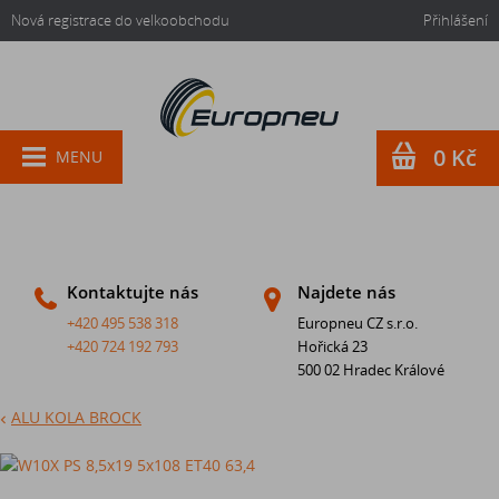
Nová registrace do velkoobchodu
Přihlášení
0 Kč
MENU
Kontaktujte nás
Najdete nás
+420 495 538 318
Europneu CZ s.r.o.
+420 724 192 793
Hořická 23
500 02 Hradec Králové
ALU KOLA BROCK