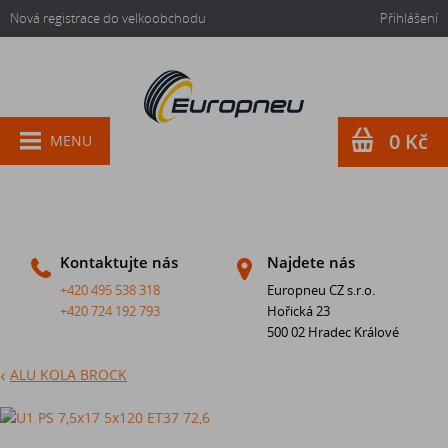
Nová registrace do velkoobchodu
Přihlášení
0 Kč
MENU
Kontaktujte nás
Najdete nás
+420 495 538 318
Europneu CZ s.r.o.
+420 724 192 793
Hořická 23
500 02 Hradec Králové
ALU KOLA BROCK