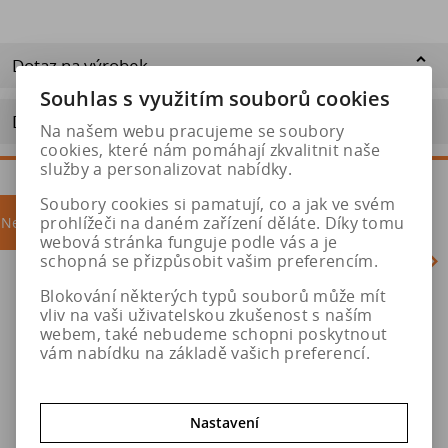
Dotaz na výrobek
Souhlas s využitím souborů cookies
Doporučit výrobek
Na našem webu pracujeme se soubory
cookies, které nám pomáhají zkvalitnit naše
služby a personalizovat nabídky.
Soubory cookies si pamatují, co a jak ve svém
prohlížeči na daném zařízení děláte. Díky tomu
Nejprodávanější
akce
webová stránka funguje podle vás a je
schopná se přizpůsobit vašim preferencím.
Blokování některých typů souborů může mít
Akce
vliv na vaši uživatelskou zkušenost s naším
webem, také nebudeme schopni poskytnout
vám nabídku na základě vašich preferencí.
Nastavení