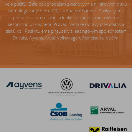
velo plášťů. Dále pak prodejem plechových a hliníkových disků
homologovaných pro ČR, autobaterií Banner. Poskytujeme
pneuservis pro osobní a lehké nákladní vozidla včetně
sezónního uskladnění. Provádíme také opravy pneumatik a
disků kol. Poskytujeme pneuservis leasingovým společnostem
Drivalia, Ayvens, Arval, Volkswagen, Reiffeisen a dalším.