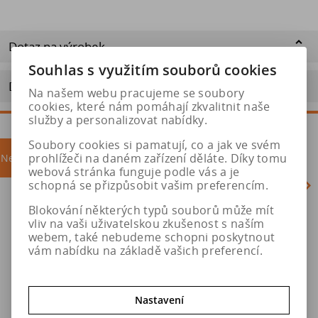
Dotaz na výrobek
Souhlas s využitím souborů cookies
Doporučit výrobek
Na našem webu pracujeme se soubory
cookies, které nám pomáhají zkvalitnit naše
služby a personalizovat nabídky.
Soubory cookies si pamatují, co a jak ve svém
prohlížeči na daném zařízení děláte. Díky tomu
Nejprodávanější
akce
webová stránka funguje podle vás a je
schopná se přizpůsobit vašim preferencím.
Blokování některých typů souborů může mít
Akce
vliv na vaši uživatelskou zkušenost s naším
webem, také nebudeme schopni poskytnout
vám nabídku na základě vašich preferencí.
Nastavení