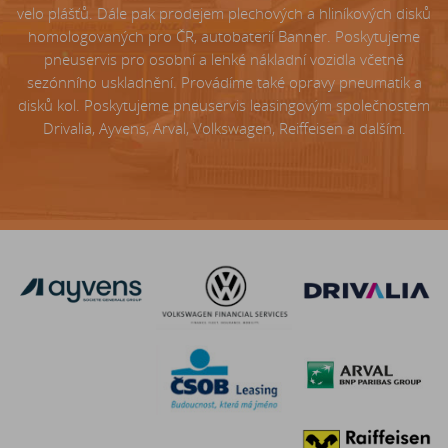
velo plášťů. Dále pak prodejem plechových a hliníkových disků
homologovaných pro ČR, autobaterií Banner. Poskytujeme
pneuservis pro osobní a lehké nákladní vozidla včetně
sezónního uskladnění. Provádíme také opravy pneumatik a
disků kol. Poskytujeme pneuservis leasingovým společnostem
Drivalia, Ayvens, Arval, Volkswagen, Reiffeisen a dalším.