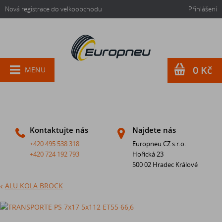
Nová registrace do velkoobchodu
Přihlášení
0 Kč
MENU
Kontaktujte nás
Najdete nás
+420 495 538 318
Europneu CZ s.r.o.
+420 724 192 793
Hořická 23
500 02 Hradec Králové
ALU KOLA BROCK