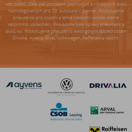
velo plášťů. Dále pak prodejem plechových a hliníkových disků
homologovaných pro ČR, autobaterií Banner. Poskytujeme
pneuservis pro osobní a lehké nákladní vozidla včetně
sezónního uskladnění. Provádíme také opravy pneumatik a
disků kol. Poskytujeme pneuservis leasingovým společnostem
Drivalia, Ayvens, Arval, Volkswagen, Reiffeisen a dalším.