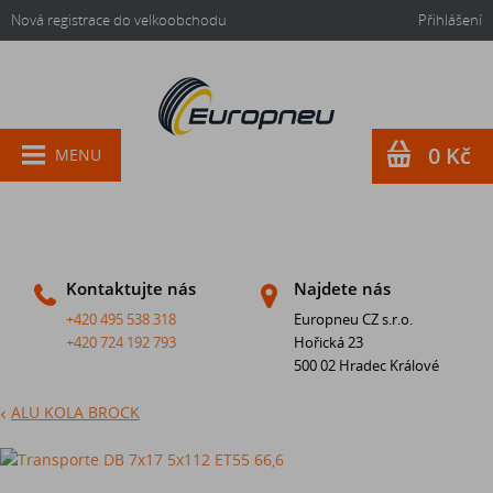
Nová registrace do velkoobchodu
Přihlášení
0 Kč
MENU
Kontaktujte nás
Najdete nás
+420 495 538 318
Europneu CZ s.r.o.
+420 724 192 793
Hořická 23
500 02 Hradec Králové
ALU KOLA BROCK