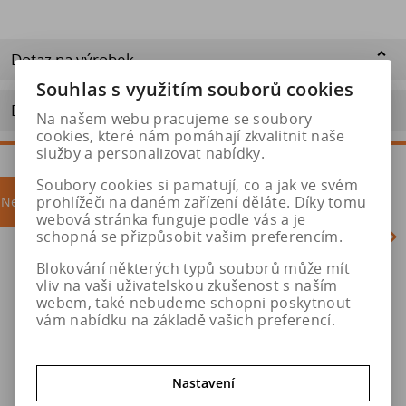
Dotaz na výrobek
Souhlas s využitím souborů cookies
Doporučit výrobek
Na našem webu pracujeme se soubory
cookies, které nám pomáhají zkvalitnit naše
služby a personalizovat nabídky.
Soubory cookies si pamatují, co a jak ve svém
prohlížeči na daném zařízení děláte. Díky tomu
Nejprodávanější
akce
webová stránka funguje podle vás a je
schopná se přizpůsobit vašim preferencím.
Blokování některých typů souborů může mít
Akce
vliv na vaši uživatelskou zkušenost s naším
webem, také nebudeme schopni poskytnout
vám nabídku na základě vašich preferencí.
Nastavení