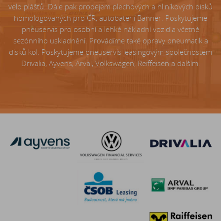
velo plášťů. Dále pak prodejem plechových a hliníkových disků
homologovaných pro ČR, autobaterií Banner. Poskytujeme
pneuservis pro osobní a lehké nákladní vozidla včetně
sezónního uskladnění. Provádíme také opravy pneumatik a
disků kol. Poskytujeme pneuservis leasingovým společnostem
Drivalia, Ayvens, Arval, Volkswagen, Reiffeisen a dalším.