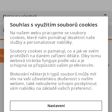
Dotaz na výrobek
Souhlas s využitím souborů cookies
Doporučit výrobek
Na našem webu pracujeme se soubory
cookies, které nám pomáhají zkvalitnit naše
služby a personalizovat nabídky.
Soubory cookies si pamatují, co a jak ve svém
prohlížeči na daném zařízení děláte. Díky tomu
Nejprodávanější
akce
webová stránka funguje podle vás a je
schopná se přizpůsobit vašim preferencím.
Blokování některých typů souborů může mít
Akce
vliv na vaši uživatelskou zkušenost s naším
webem, také nebudeme schopni poskytnout
vám nabídku na základě vašich preferencí.
Nastavení