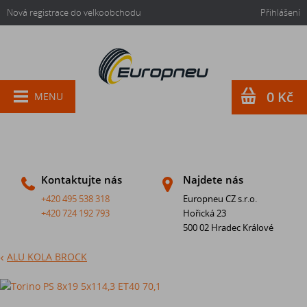
Nová registrace do velkoobchodu
Přihlášení
0 Kč
MENU
Kontaktujte nás
Najdete nás
+420 495 538 318
Europneu CZ s.r.o.
+420 724 192 793
Hořická 23
500 02 Hradec Králové
ALU KOLA BROCK