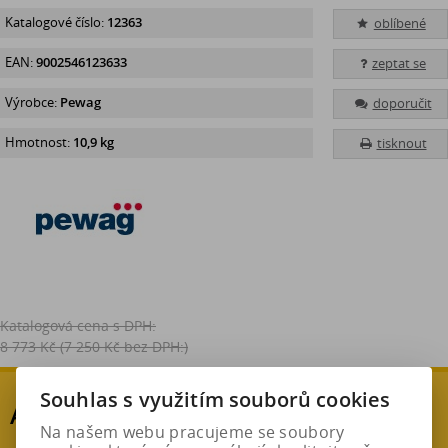
Katalogové číslo:
12363
oblíbené
EAN:
9002546123633
zeptat se
Výrobce:
Pewag
doporučit
Hmotnost:
10,9 kg
tisknout
Katalogová cena s DPH:
8 773 Kč
(7 250 Kč bez DPH:)
Souhlas s využitím souborů cookies
AKČNÍ SLEVA
Na našem webu pracujeme se soubory