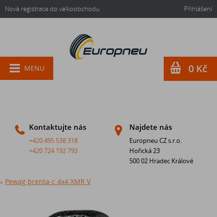
Nová registrace do velkoobchodu
Přihlášení
0 Kč
MENU
Kontaktujte nás
Najdete nás
+420 495 538 318
Europneu CZ s.r.o.
+420 724 192 793
Hořická 23
500 02 Hradec Králové
Pewag brenta-c 4x4 XMR V