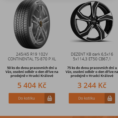
Akce
245/45 R19 102V
Duše 12x4 (4.00-4) kovový
DEZENT KB dark 6,5x16
CONTINENTAL TS-870 P XL
zahnutý ventil TR87
5x114,3 ET50 CB67,1
50 ks
do dvou pracovních dní u
75 ks
do dvou pracovních dní u
Vás, osobní odběr o den dříve
na
Vás, osobní odběr o den dříve
na
prodejně v Hradci Králové
prodejně v Hradci Králové
5 404 Kč
242 Kč
3 244 Kč
Do košíku
Do košíku
Do košíku