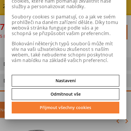
cookies, které nám pomáhají zkvalitnit naše
20 % - ušetříte : 1 755 Kč
služby a personalizovat nabídky.
Soubory cookies si pamatují, co a jak ve svém
prohlížeči na daném zařízení děláte. Díky tomu
7 018 Kč
webová stránka funguje podle vás a je

Do košíku
schopná se přizpůsobit vašim preferencím.
5 800 Kč
bez DPH

Blokování některých typů souborů může mít
vliv na vaši uživatelskou zkušenost s naším
webem, také nebudeme schopni poskytnout
vám nabídku na základě vašich preferencí.
Dotaz na výrobek
Doporučit výrobek
Nastavení
Odmítnout vše
Přijmout všechny cookies
Nejprodávanější
akce