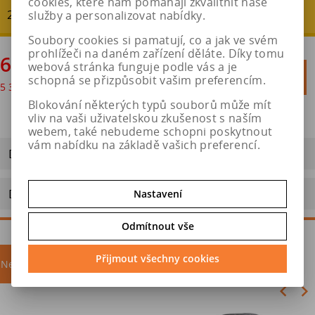
cookies, které nám pomáhají zkvalitnit naše
20 % - ušetříte : 1 616 Kč
služby a personalizovat nabídky.
Soubory cookies si pamatují, co a jak ve svém
prohlížeči na daném zařízení děláte. Díky tomu
6 461 Kč
webová stránka funguje podle vás a je

Do košíku
schopná se přizpůsobit vašim preferencím.
5 340 Kč
bez DPH

Blokování některých typů souborů může mít
vliv na vaši uživatelskou zkušenost s naším
webem, také nebudeme schopni poskytnout
vám nabídku na základě vašich preferencí.
Dotaz na výrobek
Doporučit výrobek
Nastavení
Odmítnout vše
Přijmout všechny cookies
Nejprodávanější
akce