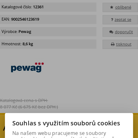
Katalogové číslo:
12361
oblíbené
EAN:
9002546123619
zeptat se
Výrobce:
Pewag
doporučit
Hmotnost:
8,6 kg
tisknout
Katalogová cena s DPH:
8 077 Kč
(6 675 Kč bez DPH:)
Souhlas s využitím souborů cookies
AKČNÍ SLEVA
Na našem webu pracujeme se soubory