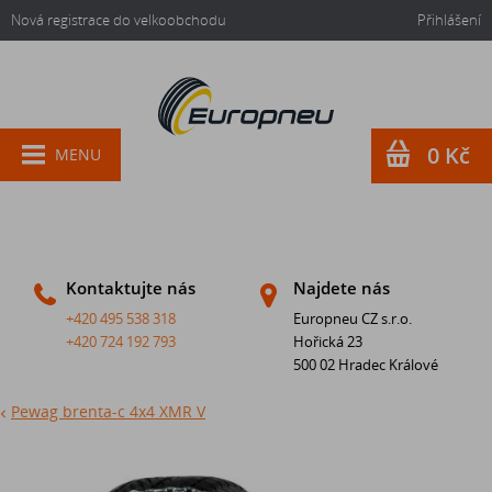
Nová registrace do velkoobchodu
Přihlášení
0 Kč
MENU
Kontaktujte nás
Najdete nás
+420 495 538 318
Europneu CZ s.r.o.
+420 724 192 793
Hořická 23
500 02 Hradec Králové
Pewag brenta-c 4x4 XMR V