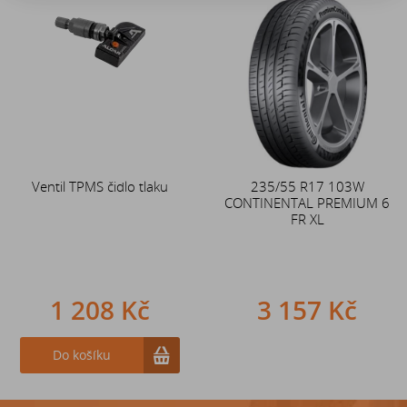
Akce
Ventil TPMS čidlo tlaku
Duše 12x4 (4.00-4) kovový
235/55 R17 103W
CONTINENTAL PREMIUM 6
zahnutý ventil TR87
FR XL
1 208 Kč
242 Kč
3 157 Kč
Do košíku
Do košíku