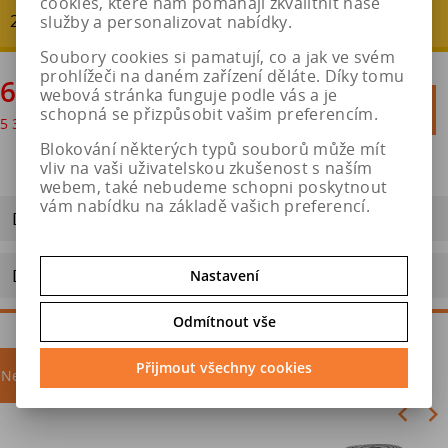
cookies, které nám pomáhají zkvalitnit naše
20 % - ušetříte : 1 616 Kč
služby a personalizovat nabídky.
Soubory cookies si pamatují, co a jak ve svém
prohlížeči na daném zařízení děláte. Díky tomu
6 461 Kč
webová stránka funguje podle vás a je

Do košíku
schopná se přizpůsobit vašim preferencím.
5 340 Kč
bez DPH

Blokování některých typů souborů může mít
vliv na vaši uživatelskou zkušenost s naším
webem, také nebudeme schopni poskytnout
vám nabídku na základě vašich preferencí.
Dotaz na výrobek
Doporučit výrobek
Nastavení
Odmítnout vše
Přijmout všechny cookies
Nejprodávanější
akce