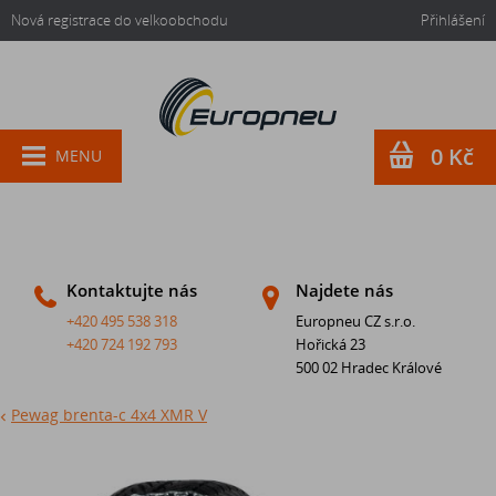
Nová registrace do velkoobchodu
Přihlášení
0 Kč
MENU
Kontaktujte nás
Najdete nás
+420 495 538 318
Europneu CZ s.r.o.
+420 724 192 793
Hořická 23
500 02 Hradec Králové
Pewag brenta-c 4x4 XMR V