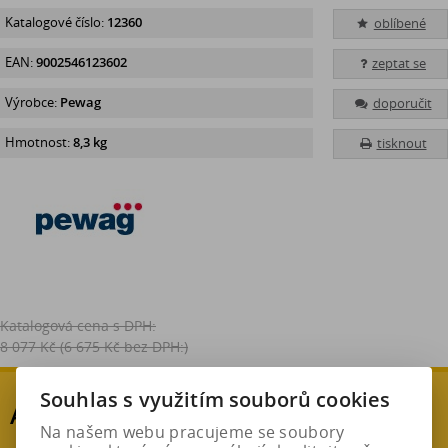
Katalogové číslo:
12360
oblíbené
EAN:
9002546123602
zeptat se
Výrobce:
Pewag
doporučit
Hmotnost:
8,3 kg
tisknout
Katalogová cena s DPH:
8 077 Kč
(6 675 Kč bez DPH:)
Souhlas s využitím souborů cookies
AKČNÍ SLEVA
Na našem webu pracujeme se soubory