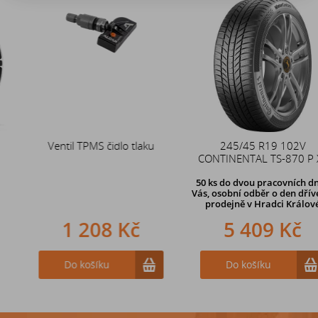
Akce
Ventil TPMS čidlo tlaku
Duše 12x4 (4.00-4) kovový
245/45 R19 102V
CONTINENTAL TS-870 P XL
zahnutý ventil TR87
50 ks
do dvou pracovních dní u
Vás, osobní odběr o den dříve
na
prodejně v Hradci Králové
1 208 Kč
242 Kč
5 409 Kč
Do košíku
Do košíku
Do košíku