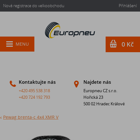
Nová registrace do velkoobchodu
Přihlášení
0 Kč
MENU
Kontaktujte nás
Najdete nás
+420 495 538 318
Europneu CZ s.r.o.
+420 724 192 793
Hořická 23
500 02 Hradec Králové
Pewag brenta-c 4x4 XMR V