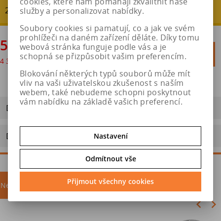
cookies, které nám pomáhají zkvalitnit naše
20 % - ušetříte : 1 307 Kč
služby a personalizovat nabídky.
Soubory cookies si pamatují, co a jak ve svém
prohlížeči na daném zařízení děláte. Díky tomu
5 227 Kč
webová stránka funguje podle vás a je

Do košíku
schopná se přizpůsobit vašim preferencím.
4 320 Kč
bez DPH

Blokování některých typů souborů může mít
vliv na vaši uživatelskou zkušenost s naším
webem, také nebudeme schopni poskytnout
vám nabídku na základě vašich preferencí.
Dotaz na výrobek
Doporučit výrobek
Nastavení
Odmítnout vše
Přijmout všechny cookies
Nejprodávanější
akce