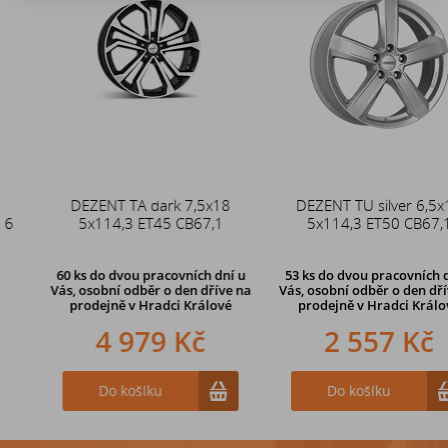
Akce
DEZENT TA dark 7,5x18
Duše 12x4 (4.00-4) kovový
DEZENT TU silver 6,5x16
5x114,3 ET45 CB67,1
zahnutý ventil TR87
5x114,3 ET50 CB67,1
60 ks
do dvou pracovních dní u
53 ks
do dvou pracovních dní u
Vás, osobní odběr o den dříve
na
Vás, osobní odběr o den dříve
na
prodejně v Hradci Králové
prodejně v Hradci Králové
4 979 Kč
242 Kč
2 557 Kč
Do košíku
Do košíku
Do košíku