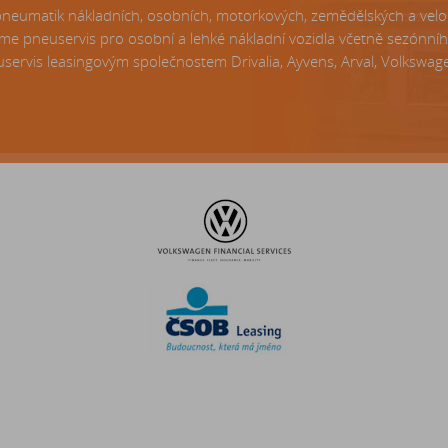
matik nákladních, osobních, motorkových, zemědělských a velo p
e pneuservis pro osobní a lehké nákladní vozidla včetně sezónní
servis leasingovým společnostem Drivalia, Ayvens, Arval, Volkswagen