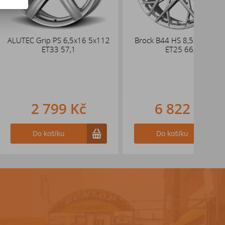
p PS 6,5x16 5x112
Brock B44 HS 8,5x19 5x112
DEZEN
T33 57,1
ET25 66,6
48 ks
d
oso
pr
799 Kč
6 822 Kč
ošíku
Do košíku