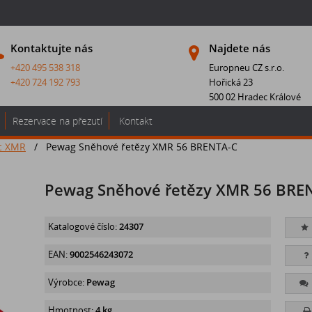
Kontaktujte nás
Najdete nás
+420 495 538 318
Europneu CZ s.r.o.
+420 724 192 793
Hořická 23
500 02 Hradec Králové
Rezervace na přezutí
Kontakt
c XMR
/
Pewag Sněhové řetězy XMR 56 BRENTA-C
Pewag Sněhové řetězy XMR 56 BRE
Katalogové číslo:
24307
EAN:
9002546243072
Výrobce:
Pewag
Hmotnost:
4 kg