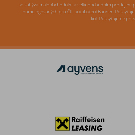
se zabývá maloobchodním a velkoobchodním prodejem pneu
homologovaných pro ČR, autobaterií Banner. Poskytujem
kol. Poskytujeme pneu