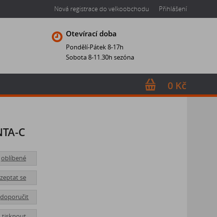
Nová registrace do velkoobchodu
Přihlášení
Otevírací doba
Pondělí-Pátek 8-17h
Sobota 8-11.30h sezóna
0 Kč
NTA-C
oblíbené
zeptat se
doporučit
tisknout