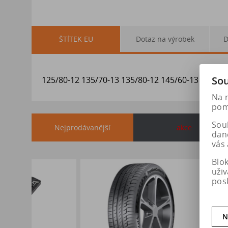
ŠTÍTEK EU
Dotaz na výrobek
D
Sou
125/80-12 135/70-13 135/80-12 145/60-13 145/70
Na 
pomá
Soub
Nejprodávanější
akce
dan
vás 
Blo
uži
pos
N