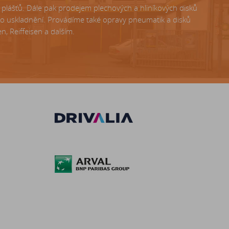
lášťů. Dále pak prodejem plechových a hliníkových disků
ho uskladnění. Provádíme také opravy pneumatik a disků
, Reiffeisen a dalším.