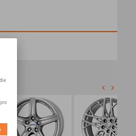
dle
pni
s