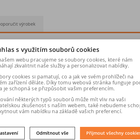
oporučit výrobek
hlas s využitím souborů cookies
-12 155/80-10 165/70-10
našem webu pracujeme se soubory cookies, které nám
hají zkvalitnit naše služby a personalizovat nabídky.
ory cookies si pamatují, co a jak ve svém prohlížeči na
ém zařízení děláte. Díky tomu webová stránka funguje po
a je schopná se přizpůsobit vašim preferencím.
kování některých typů souborů může mít vliv na vaši
vatelskou zkušenost s naším webem, také nebudeme scho
kytnout vám nabídku na základě vašich preferencí.
astavení
Odmítnout vše
Přijmout všechny cookie