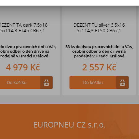
k 7,5x18
DEZENT TU silver 6,5x16
ALUTEC Gri
 CB67,1
5x114,3 ET50 CB67,1
E
ích dní u Vás,
53 ks
do dvou pracovních dní u Vás,
en dříve
na
osobní odběr o den dříve
na
ci Králové
prodejně v Hradci Králové
 Kč
2 557 Kč
2 
Do košíku
Do k
EUROPNEU CZ s.r.o.