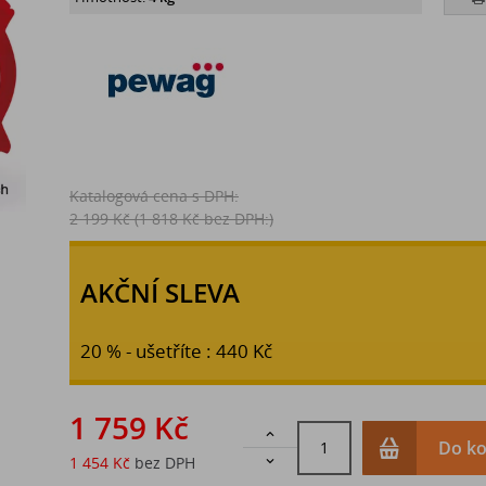
Katalogová cena s DPH:
2 199 Kč
(1 818 Kč bez DPH:)
AKČNÍ SLEVA
20 % - ušetříte : 440 Kč
1 759 Kč

Do ko
1 454 Kč
bez DPH
