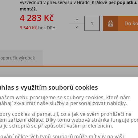
Vyzvednutí v pneuservisu v Hradci Králové
bez poplatku
montáž.
4 283 Kč

Do ko
3 540 Kč
bez DPH

oporučit výrobek
5-18 245/65-17 255/45-20 255/60-17 265/70-15 7.50-16
hlas s využitím souborů cookies
našem webu pracujeme se soubory cookies, které nám
ění, s technologií pewag servo, pro SUV (sportovní užitková vozi
hají zkvalitnit naše služby a personalizovat nabídky.
ory cookies si pamatují, co a jak ve svém prohlížeči na
ém zařízení děláte. Díky tomu webová stránka funguje po
a je schopná se přizpůsobit vašim preferencím.
kování některých typů souborů může mít vliv na vaši