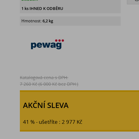
1 ks IHNED K ODBĚRU
Hmotnost:
6,2 kg
Katalogová cena s DPH:
7 260 Kč
(6 000 Kč bez DPH:)
AKČNÍ SLEVA
41 % - ušetříte : 2 977 Kč