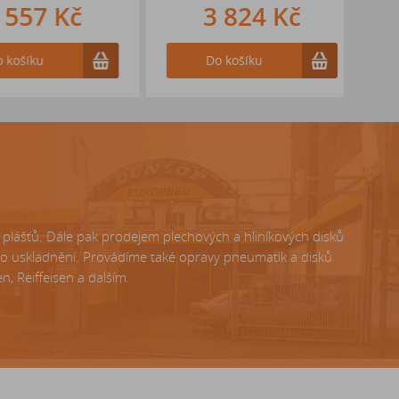
557 Kč
3 824 Kč
ošíku
Do košíku
lášťů. Dále pak prodejem plechových a hliníkových disků
ho uskladnění. Provádíme také opravy pneumatik a disků
, Reiffeisen a dalším.