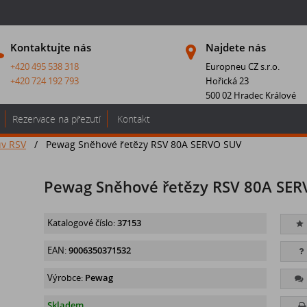
Kontaktujte nás
Najdete nás
+420 495 538 318
Europneu CZ s.r.o.
+420 724 192 793
Hořická 23
500 02 Hradec Králové
Rezervace na přezutí
Kontakt
uv RSV
/
Pewag Sněhové řetězy RSV 80A SERVO SUV
Pewag Sněhové řetězy RSV 80A SER
Katalogové číslo:
37153
EAN:
9006350371532
Výrobce:
Pewag
Skladem