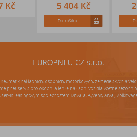
 Kč
5 404 Kč
2 
Do košíku
Do k
EUROPNEU CZ s.r.o.
matik nákladních, osobních, motorkových, zemědělských a velo p
e pneuservis pro osobní a lehké nákladní vozidla včetně sezónní
servis leasingovým společnostem Drivalia, Ayvens, Arval, Volkswagen