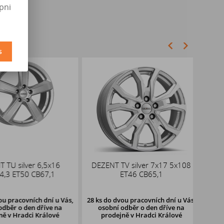
pni
s
U silver 6,5x16
DEZENT TV silver 7x17 5x108
DOTZ
3 ET50 CB67,1
ET46 CB65,1
pracovních dní u Vás,
28 ks
do dvou pracovních dní u Vás,
3 ks
ěr o den dříve
na
osobní odběr o den dříve
na
oso
v Hradci Králové
prodejně v Hradci Králové
pr