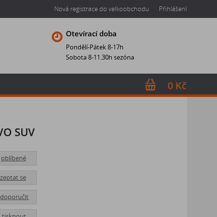
Nová registrace do velkoobchodu
Přihlášení
Otevírací doba
Pondělí-Pátek 8-17h
Sobota 8-11.30h sezóna
0 Kč
VO SUV
oblíbené
zeptat se
doporučit
tisknout