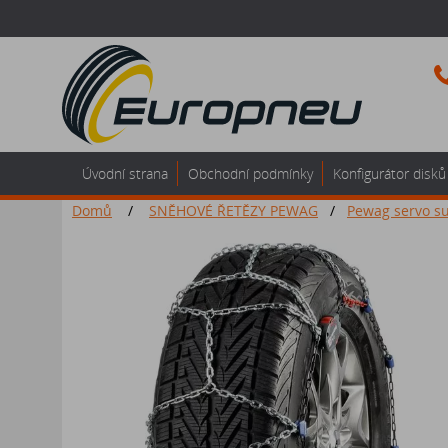
Úvodní strana
Obchodní podmínky
Konfigurátor disků
Domů
/
SNĚHOVÉ ŘETĚZY PEWAG
/
Pewag servo s