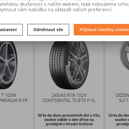
vatelskou zkušenost s naším webem, také nebudeme scho
kytnout vám nabídku na základě vašich preferencí.
astavení
Odmítnout vše
Přijmout všechny cookie
 103W
245/45 R19 102V
DEZENT T
EMIUM 6 FR
CONTINENTAL TS-870 P XL
5x114,
50 ks
do dvou pracovních dní u Vás,
53 ks
do dvou 
osobní odběr o den dříve
na
osobní odb
prodejně v Hradci Králové
prodejně 