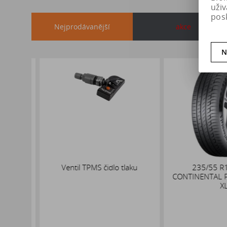
uži
pos
Nejprodávanější
akce
N
x19
Ventil TPMS čidlo tlaku
235/55 R17
,1
CONTINENTAL PR
XL