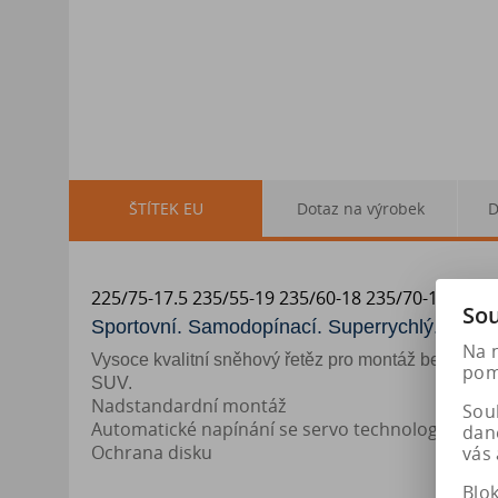
ŠTÍTEK EU
Dotaz na výrobek
D
225/75-17.5 235/55-19 235/60-18 235/70-17 235/6
Sou
Sportovní. Samodopínací. Superrychlý.
Na 
Vysoce kvalitní sněhový řetěz pro montáž bez pojížd
pomá
SUV.
Nadstandardní montáž
Soub
Automatické napínání se servo technologií
dan
Ochrana disku
vás 
Blo