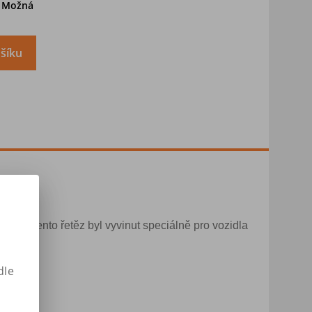
. Možná
šíku
dla). Tento řetěz byl vyvinut speciálně pro vozidla
dle