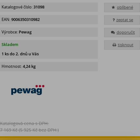
Katalogové číslo:
31098
oblíbené
EAN:
9006350310982
zeptat se
Výrobce:
Pewag
doporučit
Skladem
tisknout
1 ks do 2. dnů u Vás
Hmotnost:
4,24 kg
Katalogová cena s DPH:
7 169 Kč
(5 925 Kč bez DPH:)