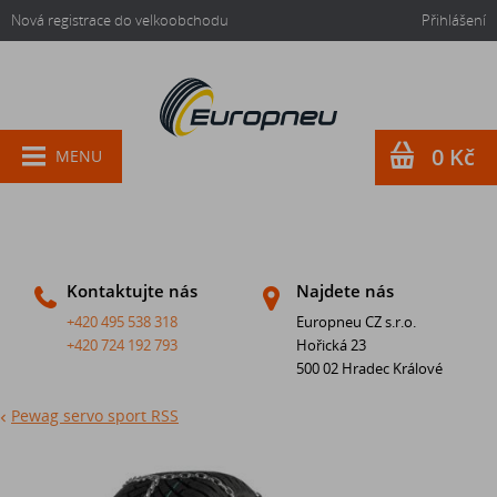
Nová registrace do velkoobchodu
Přihlášení
0 Kč
MENU
Kontaktujte nás
Najdete nás
+420 495 538 318
Europneu CZ s.r.o.
+420 724 192 793
Hořická 23
500 02 Hradec Králové
Pewag servo sport RSS