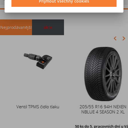
Přijmout všechny cookies
Nejprodávanější
akce
Akce
Ventil TPMS čidlo tlaku
Duše 12x4 (4.00-4) kovový
205/55 R16 94H NEXEN
zahnutý ventil TR87
NBLUE 4 SEASON 2 XL
50 ks
do 5. pracovních dní u Vás,