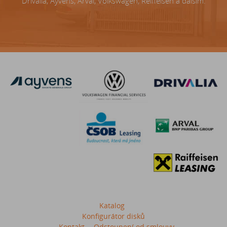
Drivalia, Ayvens, Arval, Volkswagen, Reiffeisen a dalším.
Katalog
Konfigurátor disků
Kontakt
Odstoupení od smlouvy