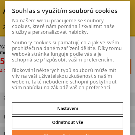
AKČNÍ SLEVA
Souhlas s využitím souborů cookies
Na našem webu pracujeme se soubory
cookies, které nám pomáhají zkvalitnit naše
20 % - ušetříte : 1 434 Kč
služby a personalizovat nabídky.
Soubory cookies si pamatují, co a jak ve svém
Vyzvednutí v pneuservisu v Hradci Králové
bez poplatku. Možná
prohlížeči na daném zařízení děláte. Díky tomu
montáž.
webová stránka funguje podle vás a je
5 735 Kč
schopná se přizpůsobit vašim preferencím.

Do košíku
Blokování některých typů souborů může mít
4 740 Kč
bez DPH

vliv na vaši uživatelskou zkušenost s naším
webem, také nebudeme schopni poskytnout
vám nabídku na základě vašich preferencí.
ŠTÍTEK EU
Nastavení
Dotaz na výrobek
Odmítnout vše
Doporučit výrobek