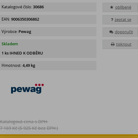
Katalogové číslo:
30686
oblíbené
EAN:
9006350306862
zeptat se
Výrobce:
Pewag
doporučit
Skladem
tisknout
1 ks IHNED K ODBĚRU
Hmotnost:
4,49 kg
Katalogová cena s DPH:
7 169 Kč
(5 925 Kč bez DPH:)