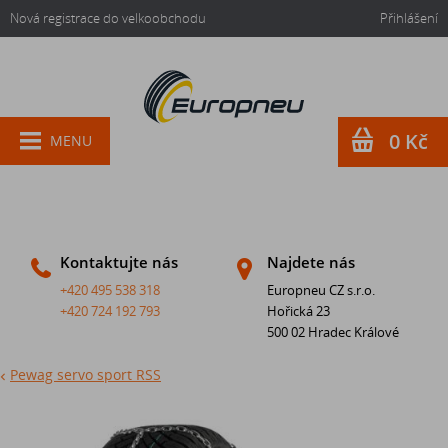
Nová registrace do velkoobchodu
Přihlášení
0 Kč
MENU
Kontaktujte nás
Najdete nás
+420 495 538 318
Europneu CZ s.r.o.
+420 724 192 793
Hořická 23
500 02 Hradec Králové
Pewag servo sport RSS