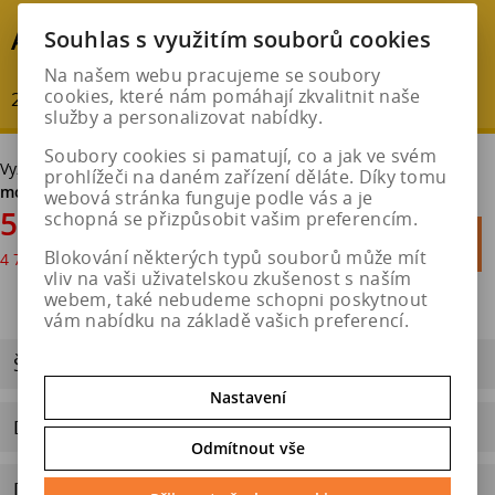
AKČNÍ SLEVA
Souhlas s využitím souborů cookies
Na našem webu pracujeme se soubory
cookies, které nám pomáhají zkvalitnit naše
20 % - ušetříte : 1 434 Kč
služby a personalizovat nabídky.
Soubory cookies si pamatují, co a jak ve svém
Vyzvednutí v pneuservisu v Hradci Králové
bez poplatku. Možná
prohlížeči na daném zařízení děláte. Díky tomu
montáž.
webová stránka funguje podle vás a je
5 735 Kč
schopná se přizpůsobit vašim preferencím.

Do košíku
Blokování některých typů souborů může mít
4 740 Kč
bez DPH

vliv na vaši uživatelskou zkušenost s naším
webem, také nebudeme schopni poskytnout
vám nabídku na základě vašich preferencí.
ŠTÍTEK EU
Nastavení
Dotaz na výrobek
Odmítnout vše
Doporučit výrobek