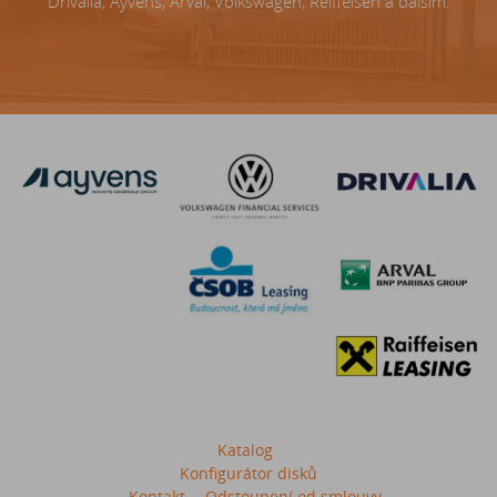
Drivalia, Ayvens, Arval, Volkswagen, Reiffeisen a dalším.
Katalog
Konfigurátor disků
Kontakt
Odstoupení od smlouvy