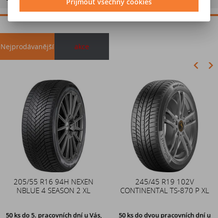
Přijmout všechny cookies
Nejprodávanější
akce
Akce
205/55 R16 94H NEXEN
Duše 12x4 (4.00-4) kovový
245/45 R19 102V
NBLUE 4 SEASON 2 XL
CONTINENTAL TS-870 P XL
zahnutý ventil TR87
50 ks
do 5. pracovních dní u Vás,
50 ks
do dvou pracovních dní u