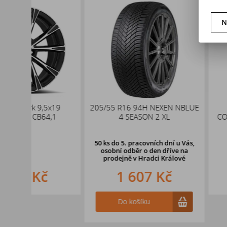
N
x19
205/55 R16 94H NEXEN NBLUE
235/55 R17
,1
4 SEASON 2 XL
CONTINENTAL PR
XL
50 ks
do 5. pracovních dní u Vás,
osobní odběr o den dříve na
prodejně
v Hradci Králové
1 607 Kč
3 157
Do košíku