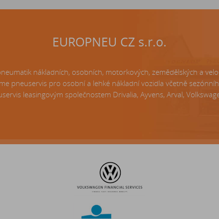
EUROPNEU CZ s.r.o.
matik nákladních, osobních, motorkových, zemědělských a velo p
e pneuservis pro osobní a lehké nákladní vozidla včetně sezónní
servis leasingovým společnostem Drivalia, Ayvens, Arval, Volkswagen