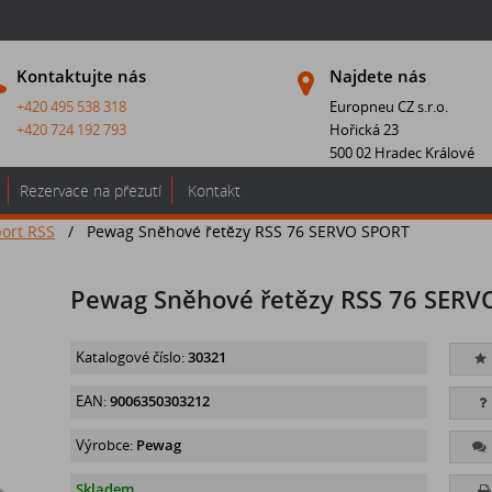
Kontaktujte nás
Najdete nás
+420 495 538 318
Europneu CZ s.r.o.
+420 724 192 793
Hořická 23
500 02 Hradec Králové
Rezervace na přezutí
Kontakt
ort RSS
/
Pewag Sněhové řetězy RSS 76 SERVO SPORT
Pewag Sněhové řetězy RSS 76 SERV
Katalogové číslo:
30321
EAN:
9006350303212
Výrobce:
Pewag
Skladem