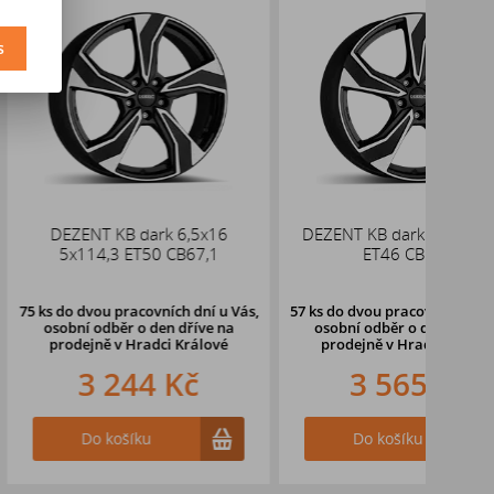
s
KB dark 6,5x16
DEZENT KB dark 7x17 5x112
V
3 ET50 CB67,1
ET46 CB57,1
pracovních dní u Vás,
57 ks
do dvou pracovních dní u Vás,
ěr o den dříve
na
osobní odběr o den dříve
na
v Hradci Králové
prodejně v Hradci Králové
244 Kč
3 565 Kč
ošíku
Do košíku