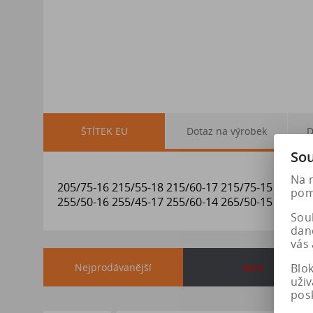
ŠTÍTEK EU
Dotaz na výrobek
D
Sou
Na 
205/75-16 215/55-18 215/60-17 215/75-15 225/45
pomá
255/50-16 255/45-17 255/60-14 265/50-15 275/30
Soub
dan
vás 
Blo
Nejprodávanější
akce
uži
pos