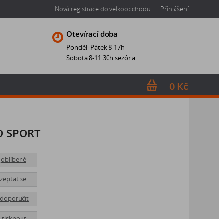
Nová registrace do velkoobchodu
Přihlášení
Otevírací doba
Pondělí-Pátek 8-17h
Sobota 8-11.30h sezóna
0 Kč
O SPORT
oblíbené
zeptat se
doporučit
tisknout