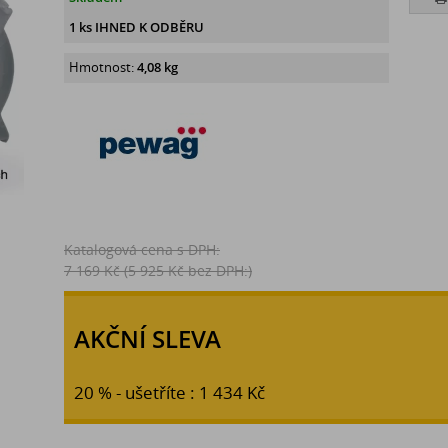
1 ks IHNED K ODBĚRU
Hmotnost:
4,08 kg
Katalogová cena s DPH:
7 169 Kč
(5 925 Kč bez DPH:)
AKČNÍ SLEVA
20 % - ušetříte : 1 434 Kč