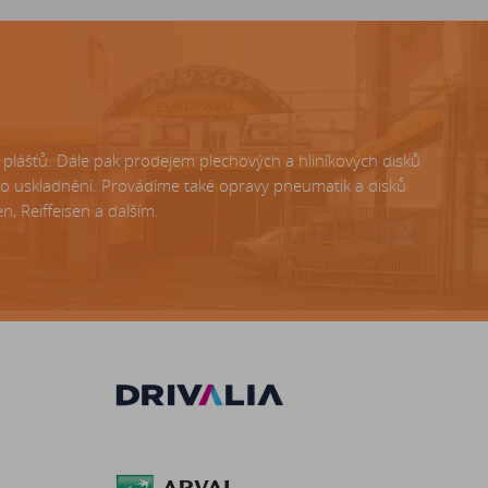
lášťů. Dále pak prodejem plechových a hliníkových disků
ho uskladnění. Provádíme také opravy pneumatik a disků
, Reiffeisen a dalším.