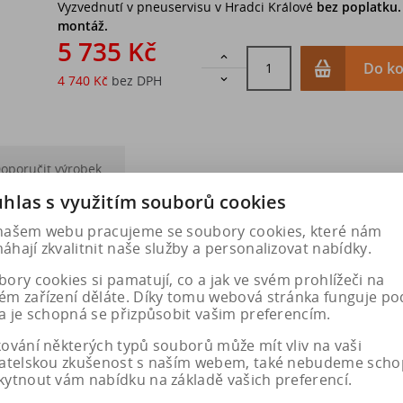
Vyzvednutí v pneuservisu v Hradci Králové
bez poplatku
montáž.
5 735 Kč

Do ko
4 740 Kč
bez DPH

oporučit výrobek
hlas s využitím souborů cookies
našem webu pracujeme se soubory cookies, které nám
-19 225/55-17 225/55-17.5 225/65-16 225/70-15 225/75-14 23
hají zkvalitnit naše služby a personalizovat nabídky.
-19
ory cookies si pamatují, co a jak ve svém prohlížeči na
ém zařízení děláte. Díky tomu webová stránka funguje po
a je schopná se přizpůsobit vašim preferencím.
kování některých typů souborů může mít vliv na vaši
vatelskou zkušenost s naším webem, také nebudeme scho
kytnout vám nabídku na základě vašich preferencí.