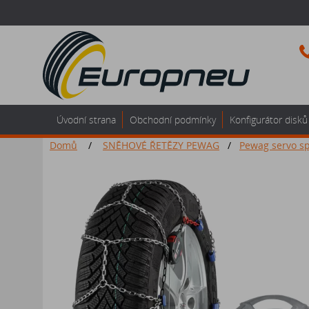
Úvodní strana
Obchodní podmínky
Konfigurátor disků
Domů
/
SNĚHOVÉ ŘETĚZY PEWAG
/
Pewag servo sp