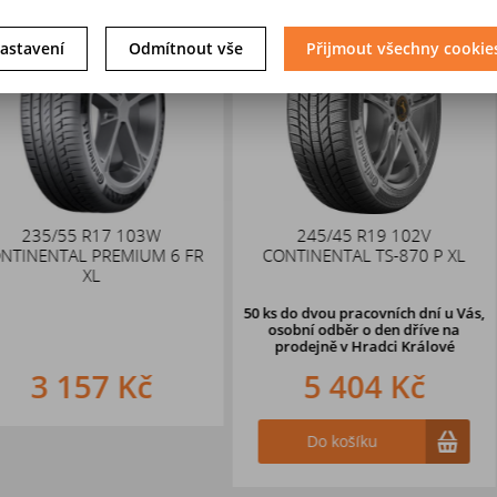
astavení
Odmítnout vše
Přijmout všechny cookie
 103W
245/45 R19 102V
DEZENT 
EMIUM 6 FR
CONTINENTAL TS-870 P XL
5x114,
50 ks
do dvou pracovních dní u Vás,
75 ks
do dvou 
osobní odběr o den dříve
na
osobní odb
prodejně v Hradci Králové
prodejně 
 Kč
5 404 Kč
3 
Do košíku
Do k