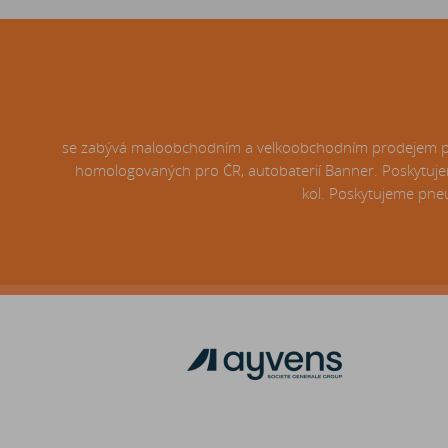
se zabývá maloobchodním a velkoobchodním prodejem pneu
homologovaných pro ČR, autobaterií Banner. Poskytujem
kol. Poskytujeme pneu