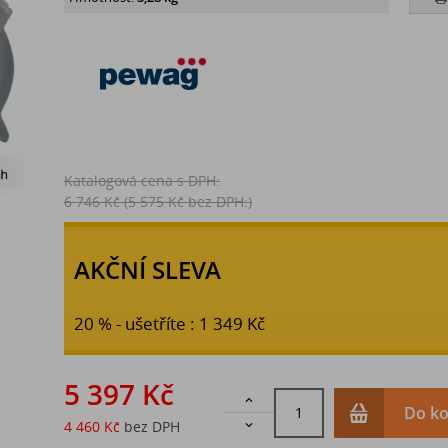
Katalogová cena s DPH:
6 746 Kč
(5 575 Kč bez DPH:)
AKČNÍ SLEVA
20 % - ušetříte : 1 349 Kč
5 397 Kč

Do ko
4 460 Kč
bez DPH
