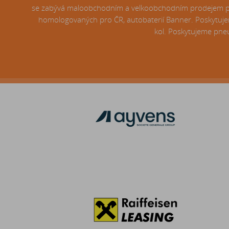
se zabývá maloobchodním a velkoobchodním prodejem pneu
homologovaných pro ČR, autobaterií Banner. Poskytujem
kol. Poskytujeme pneu