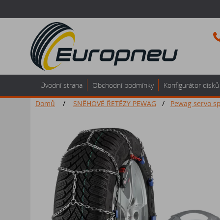
Úvodní strana
Obchodní podmínky
Konfigurátor disků
Domů
/
SNĚHOVÉ ŘETĚZY PEWAG
/
Pewag servo sp