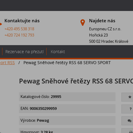
Kontaktujte nás
Najdete nás
+420 495 538 318
Europneu CZ s.r.o.
+420 724 192 793
Hořická 23
500 02 Hradec Králové
Rezervace na přezutí
Kontakt
ort RSS
/
Pewag Sněhové řetězy RSS 68 SERVO SPORT
Pewag Sněhové řetězy RSS 68 SERV
Katalogové číslo:
29995
EAN:
9006350299959
Výrobce:
Pewag
Hmotnost:
3,28 kg