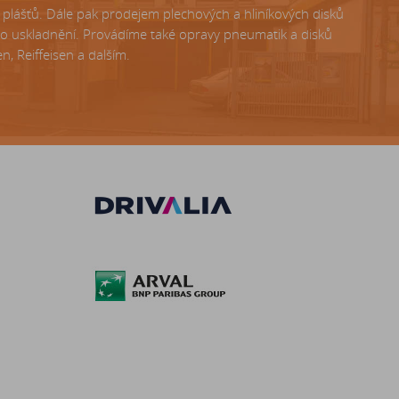
lášťů. Dále pak prodejem plechových a hliníkových disků
ho uskladnění. Provádíme také opravy pneumatik a disků
, Reiffeisen a dalším.