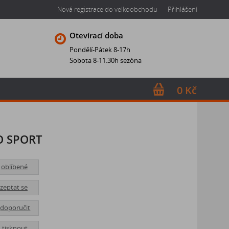
Nová registrace do velkoobchodu
Přihlášení
Otevírací doba
Pondělí-Pátek 8-17h
Sobota 8-11.30h sezóna
0 Kč
O SPORT
oblíbené
zeptat se
doporučit
tisknout