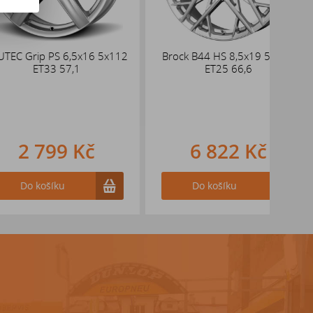
p PS 6,5x16 5x112
Brock B44 HS 8,5x19 5x112
DEZEN
T33 57,1
ET25 66,6
48 ks
d
oso
pr
799 Kč
6 822 Kč
ošíku
Do košíku