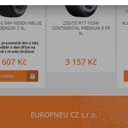
NEXEN NBLUE
235/55 R17 103W
ALUTEC Gri
2 XL
CONTINENTAL PREMIUM 6 FR
E
XL
ch dní u Vás,
en dříve na
i Králové
 Kč
3 157 Kč
2 
Do k
EUROPNEU CZ s.r.o.