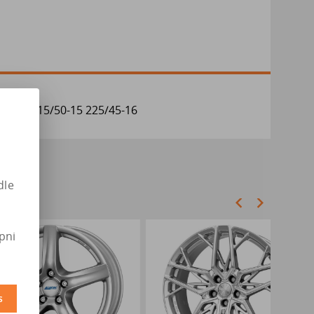
/40-17 215/50-15 225/45-16
dle
pni
s