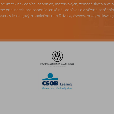
matik nákladních, osobních, motorkových, zemědělských a velo p
e pneuservis pro osobní a lehké nákladní vozidla včetně sezónní
servis leasingovým společnostem Drivalia, Ayvens, Arval, Volkswagen