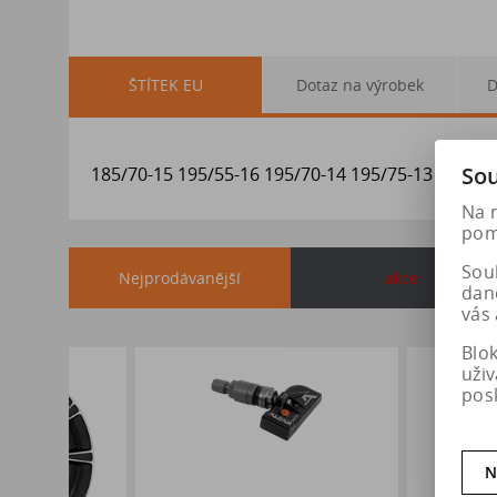
ŠTÍTEK EU
Dotaz na výrobek
D
Sou
185/70-15 195/55-16 195/70-14 195/75-13 205/40
Na 
pomá
Soub
Nejprodávanější
akce
dan
vás 
Blo
uži
pos
N