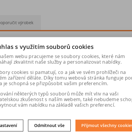
oporučit výrobek
hlas s využitím souborů cookies
-18 205/45-17 205/55-15 205/50-16 205/65-14 205/70-13 215
našem webu pracujeme se soubory cookies, které nám
hají zkvalitnit naše služby a personalizovat nabídky.
ory cookies si pamatují, co a jak ve svém prohlížeči na
ém zařízení děláte. Díky tomu webová stránka funguje po
a je schopná se přizpůsobit vašim preferencím.
kování některých typů souborů může mít vliv na vaši
vatelskou zkušenost s naším webem, také nebudeme scho
kytnout vám nabídku na základě vašich preferencí.
astavení
Odmítnout vše
Přijmout všechny cookie