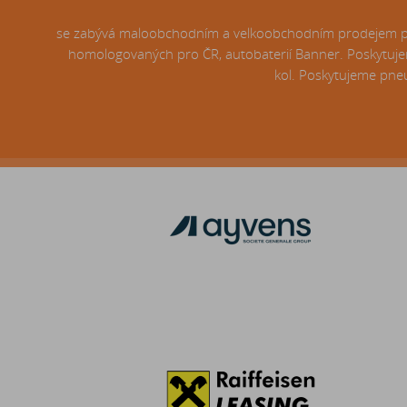
se zabývá maloobchodním a velkoobchodním prodejem pneu
homologovaných pro ČR, autobaterií Banner. Poskytujem
kol. Poskytujeme pneu