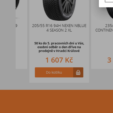
x19
205/55 R16 94H NEXEN NBLUE
235/55 R17
,1
4 SEASON 2 XL
CONTINENTAL PR
XL
50 ks
do 5. pracovních dní u Vás,
osobní odběr o den dříve na
prodejně
v Hradci Králové
1 607 Kč
3 157
Do košíku