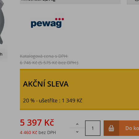
Katalogová cena s DPH:
6 746 Kč
(5 575 Kč bez DPH:)
AKČNÍ SLEVA
20 % - ušetříte : 1 349 Kč
5 397 Kč

Do ko
4 460 Kč
bez DPH
