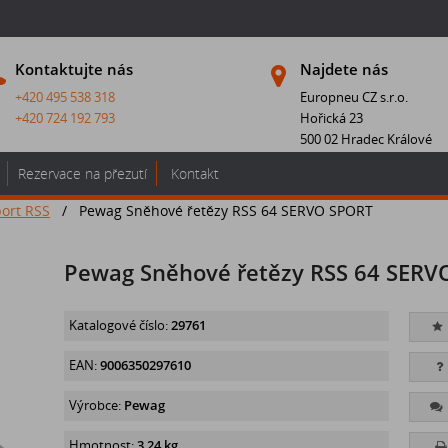
Kontaktujte nás
Najdete nás
+420 495 538 318
Europneu CZ s.r.o.
+420 724 192 793
Hořická 23
500 02 Hradec Králové
Rezervace na přezutí
Kontakt
ort RSS
/
Pewag Sněhové řetězy RSS 64 SERVO SPORT
Pewag Sněhové řetězy RSS 64 SERV
Katalogové číslo:
29761
EAN:
9006350297610
Výrobce:
Pewag
Hmotnost:
3,24 kg