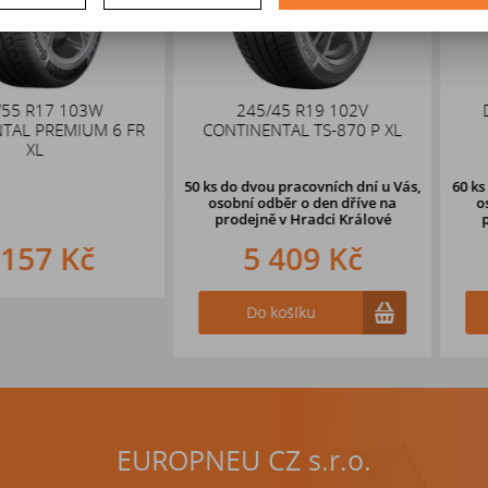
 103W
245/45 R19 102V
DEZENT 
EMIUM 6 FR
CONTINENTAL TS-870 P XL
5x114,
50 ks
do dvou pracovních dní u Vás,
60 ks
do dvou 
osobní odběr o den dříve
na
osobní odb
prodejně v Hradci Králové
prodejně 
 Kč
5 409 Kč
4 
Do košíku
Do k
EUROPNEU CZ s.r.o.