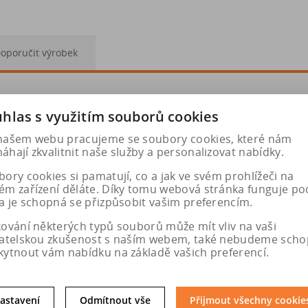
oporučit výrobek
-15 175/70-14 175/75-14 175/80-13 185/50-16 185/55-15 185/
hlas s využitím souborů cookies
-15 205/55-14 205/60-13 215/40-16 215/45-15
našem webu pracujeme se soubory cookies, které nám
hají zkvalitnit naše služby a personalizovat nabídky.
ory cookies si pamatují, co a jak ve svém prohlížeči na
ém zařízení děláte. Díky tomu webová stránka funguje po
a je schopná se přizpůsobit vašim preferencím.
kování některých typů souborů může mít vliv na vaši
vatelskou zkušenost s naším webem, také nebudeme scho
kytnout vám nabídku na základě vašich preferencí.
astavení
Odmítnout vše
Přijmout všechny cookie