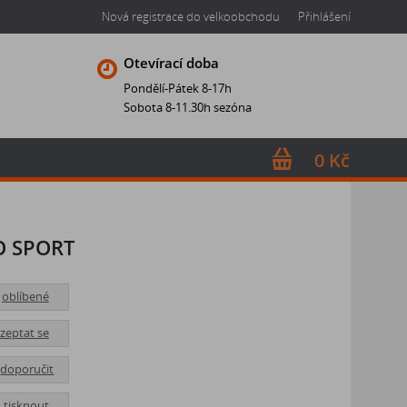
Nová registrace do velkoobchodu
Přihlášení
Otevírací doba
Pondělí-Pátek 8-17h
Sobota 8-11.30h sezóna
0 Kč
O SPORT
oblíbené
zeptat se
doporučit
tisknout