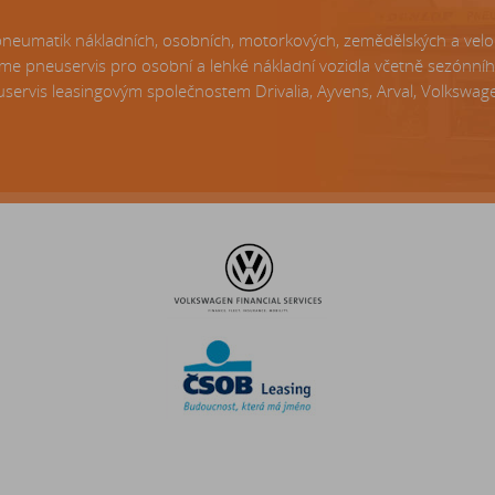
matik nákladních, osobních, motorkových, zemědělských a velo p
e pneuservis pro osobní a lehké nákladní vozidla včetně sezónní
servis leasingovým společnostem Drivalia, Ayvens, Arval, Volkswagen