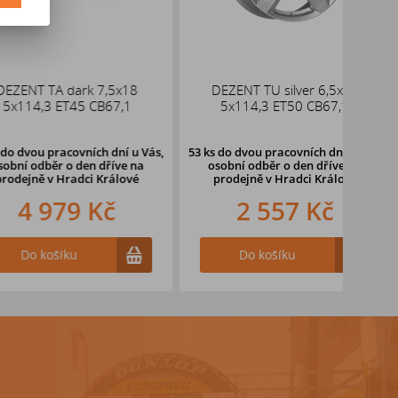
TA dark 7,5x18
DEZENT TU silver 6,5x16
DEZE
3 ET45 CB67,1
5x114,3 ET50 CB67,1
pracovních dní u Vás,
53 ks
do dvou pracovních dní u Vás,
28 ks
d
ěr o den dříve
na
osobní odběr o den dříve
na
oso
v Hradci Králové
prodejně v Hradci Králové
pr
979 Kč
2 557 Kč
ošíku
Do košíku