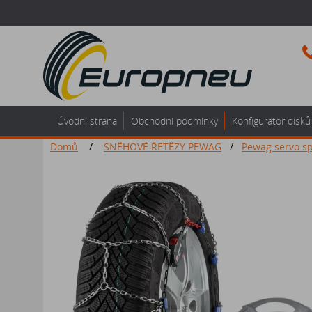
Úvodní strana
Obchodní podmínky
Konfigurátor disků
Domů
/
SNĚHOVÉ ŘETĚZY PEWAG
/
Pewag servo sp