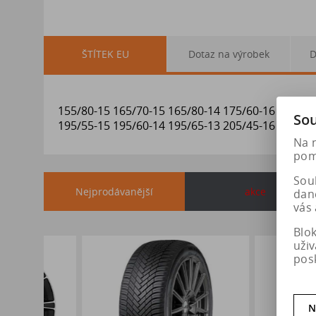
ŠTÍTEK EU
Dotaz na výrobek
D
155/80-15 165/70-15 165/80-14 175/60-16 175/65
Sou
195/55-15 195/60-14 195/65-13 205/45-16 205/50
Na 
pomá
Soub
Nejprodávanější
akce
dan
vás 
Blo
uži
pos
N