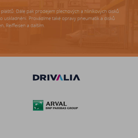
lášťů. Dále pak prodejem plechových a hliníkových disků
ho uskladnění. Provádíme také opravy pneumatik a disků
, Reiffeisen a dalším.