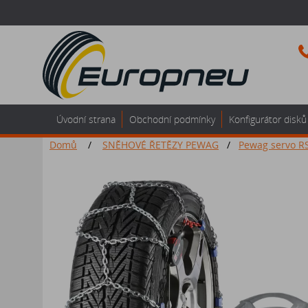
Úvodní strana
Obchodní podmínky
Konfigurátor disků
Domů
/
SNĚHOVÉ ŘETĚZY PEWAG
/
Pewag servo R