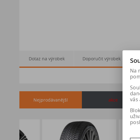
Dotaz na výrobek
Doporučit výrobek
Sou
Na 
pomá
Soub
dan
vás 
Nejprodávanější
akce
Blo
uži
pos