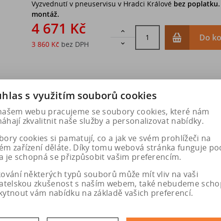
Vyzvednutí v pneuservisu v Hradci Králové
bez poplatku
montáž.
4 671 Kč

Do ko
3 860 Kč
bez DPH

hlas s využitím souborů cookies
našem webu pracujeme se soubory cookies, které nám
hají zkvalitnit naše služby a personalizovat nabídky.
ory cookies si pamatují, co a jak ve svém prohlížeči na
ém zařízení děláte. Díky tomu webová stránka funguje po
a je schopná se přizpůsobit vašim preferencím.
kování některých typů souborů může mít vliv na vaši
vatelskou zkušenost s naším webem, také nebudeme scho
kytnout vám nabídku na základě vašich preferencí.