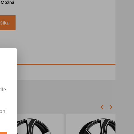
. Možná
šíku
dle
pni