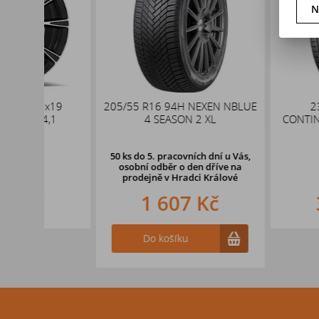
N
x19
205/55 R16 94H NEXEN NBLUE
235/55 R17
,1
4 SEASON 2 XL
CONTINENTAL PR
XL
50 ks
do 5. pracovních dní u Vás,
osobní odběr o den dříve na
prodejně
v Hradci Králové
1 607 Kč
3 157
Do košíku