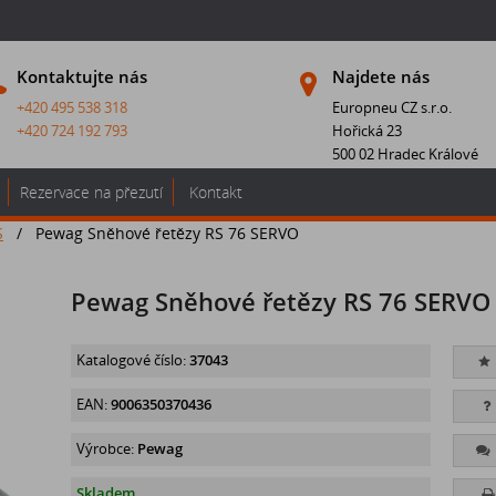
Kontaktujte nás
Najdete nás
+420 495 538 318
Europneu CZ s.r.o.
+420 724 192 793
Hořická 23
500 02 Hradec Králové
Rezervace na přezutí
Kontakt
S
/
Pewag Sněhové řetězy RS 76 SERVO
Pewag Sněhové řetězy RS 76 SERVO
Katalogové číslo:
37043
EAN:
9006350370436
Výrobce:
Pewag
Skladem