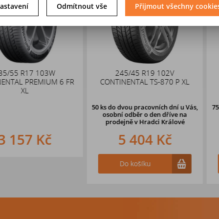
astavení
Odmítnout vše
Přijmout všechny cookie
 103W
245/45 R19 102V
DEZENT 
EMIUM 6 FR
CONTINENTAL TS-870 P XL
5x114,
50 ks
do dvou pracovních dní u Vás,
75 ks
do dvou 
osobní odběr o den dříve
na
osobní odb
prodejně v Hradci Králové
prodejně 
 Kč
5 404 Kč
3 
Do košíku
Do k