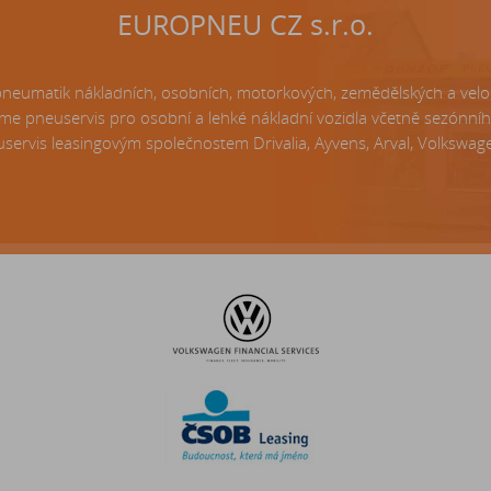
EUROPNEU CZ s.r.o.
matik nákladních, osobních, motorkových, zemědělských a velo p
e pneuservis pro osobní a lehké nákladní vozidla včetně sezónní
servis leasingovým společnostem Drivalia, Ayvens, Arval, Volkswagen