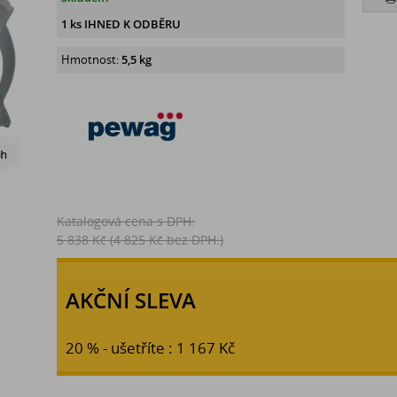
1 ks IHNED K ODBĚRU
Hmotnost:
5,5 kg
Katalogová cena s DPH:
5 838 Kč
(4 825 Kč bez DPH:)
AKČNÍ SLEVA
20 % - ušetříte : 1 167 Kč