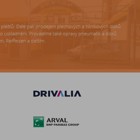
lášťů. Dále pak prodejem plechových a hliníkových disků
ho uskladnění. Provádíme také opravy pneumatik a disků
, Reiffeisen a dalším.