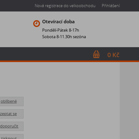
Nová registrace do velkoobchodu
Přihlášení
Otevírací doba
Pondělí-Pátek 8-17h
Sobota 8-11.30h sezóna
0 Kč
oblíbené
zeptat se
doporučit
tisknout