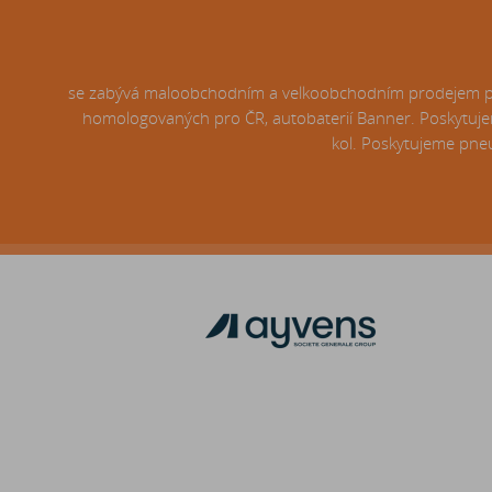
se zabývá maloobchodním a velkoobchodním prodejem pneu
homologovaných pro ČR, autobaterií Banner. Poskytujem
kol. Poskytujeme pneu