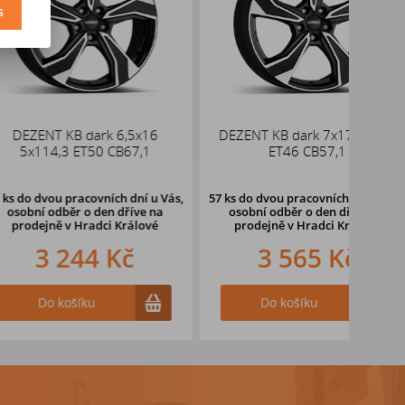
s
KB dark 6,5x16
DEZENT KB dark 7x17 5x112
V
3 ET50 CB67,1
ET46 CB57,1
pracovních dní u Vás,
57 ks
do dvou pracovních dní u Vás,
ěr o den dříve
na
osobní odběr o den dříve
na
v Hradci Králové
prodejně v Hradci Králové
244 Kč
3 565 Kč
ošíku
Do košíku