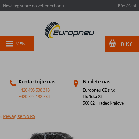
Nová registrace do velkoobchodu
Přihlášení
0 Kč
MENU
Kontaktujte nás
Najdete nás
+420 495 538 318
Europneu CZ s.r.o.
+420 724 192 793
Hořická 23
500 02 Hradec Králové
Pewag servo RS