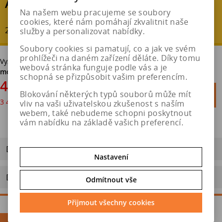
AKČNÍ SLEVA
Na našem webu pracujeme se soubory
cookies, které nám pomáhají zkvalitnit naše
20 % - ušetříte : 1 029 Kč
služby a personalizovat nabídky.
Soubory cookies si pamatují, co a jak ve svém
prohlížeči na daném zařízení děláte. Díky tomu
Vyzvednutí v pneuservisu v Hradci Králové
bez poplatku. Možná
webová stránka funguje podle vás a je
montáž.
schopná se přizpůsobit vašim preferencím.
4 114 Kč

Blokování některých typů souborů může mít
Do košíku
3 400 Kč
bez DPH

vliv na vaši uživatelskou zkušenost s naším
webem, také nebudeme schopni poskytnout
vám nabídku na základě vašich preferencí.
Dotaz na výrobek
Nastavení
Doporučit výrobek
Odmítnout vše
Přijmout všechny cookies