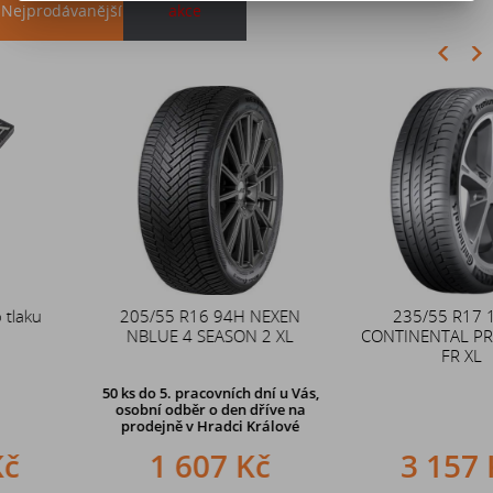
Nejprodávanější
akce
Akce
205/55 R16 94H NEXEN
Duše 12x4 (4.00-4) kovový
235/55 R17 103W
NBLUE 4 SEASON 2 XL
CONTINENTAL PREMIUM 6
zahnutý ventil TR87
FR XL
50 ks
do 5. pracovních dní u Vás,
osobní odběr o den dříve na
prodejně
v Hradci Králové
1 607 Kč
242 Kč
3 157 Kč