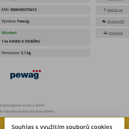
EAN:
9006350370412
zeptat se
Výrobce:
Pewag
doporučit
Skladem
tisknout
1 ks IHNED K ODBĚRU
Hmotnost:
5,1 kg
Katalogová cena s DPH:
5 143 Kč
(4 250 Kč bez DPH:)
Souhlas s využitím souborů cookies