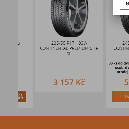
N
ku
235/55 R17 103W
245/45 R19
CONTINENTAL PREMIUM 6 FR
CONTINENTAL TS
XL
50 ks
do dvou pracovn
osobní odběr o d
prodejně v Hrad
3 157 Kč
5 409
Do košíku