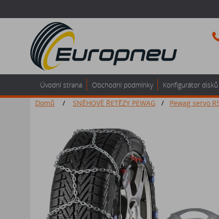
Úvodní strana
Obchodní podmínky
Konfigurátor disků
Domů
/
SNĚHOVÉ ŘETĚZY PEWAG
/
Pewag servo R