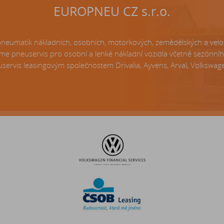
EUROPNEU CZ s.r.o.
matik nákladních, osobních, motorkových, zemědělských a velo p
e pneuservis pro osobní a lehké nákladní vozidla včetně sezónní
servis leasingovým společnostem Drivalia, Ayvens, Arval, Volkswagen