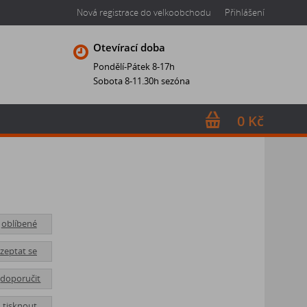
Nová registrace do velkoobchodu
Přihlášení
Otevírací doba
Pondělí-Pátek 8-17h
Sobota 8-11.30h sezóna
0 Kč
oblíbené
zeptat se
doporučit
tisknout