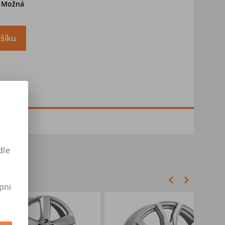
. Možná
šíku
dle
pni