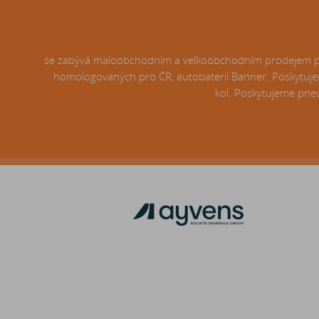
se zabývá maloobchodním a velkoobchodním prodejem pneu
homologovaných pro ČR, autobaterií Banner. Poskytujem
kol. Poskytujeme pneu