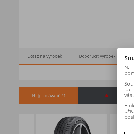
Dotaz na výrobek
Doporučit výrobek
Sou
Na 
pomá
Soub
dan
vás 
Nejprodávanější
akce
Blo
uži
pos