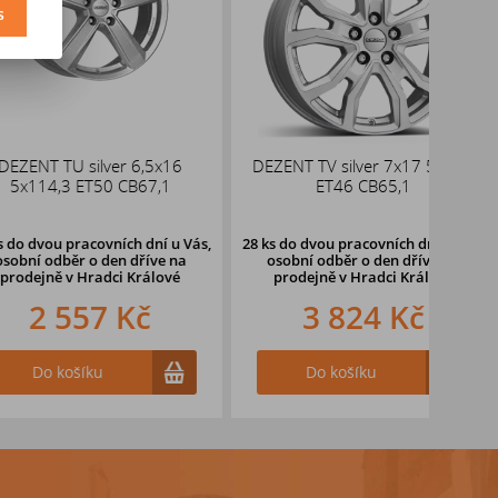
s
U silver 6,5x16
DEZENT TV silver 7x17 5x108
Bro
3 ET50 CB67,1
ET46 CB65,1
pracovních dní u Vás,
28 ks
do dvou pracovních dní u Vás,
ěr o den dříve
na
osobní odběr o den dříve
na
v Hradci Králové
prodejně v Hradci Králové
557 Kč
3 824 Kč
ošíku
Do košíku