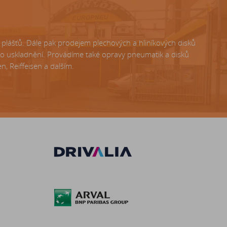
lášťů. Dále pak prodejem plechových a hliníkových disků
ho uskladnění. Provádíme také opravy pneumatik a disků
, Reiffeisen a dalším.