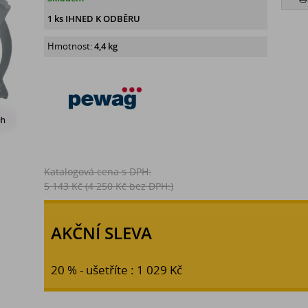
1 ks IHNED K ODBĚRU
Hmotnost:
4,4 kg
Katalogová cena s DPH:
5 143 Kč
(4 250 Kč bez DPH:)
AKČNÍ SLEVA
20 % - ušetříte : 1 029 Kč