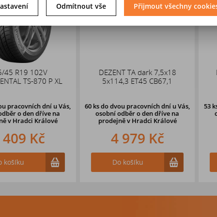
astavení
Odmítnout vše
Přijmout všechny cookie
 102V
DEZENT TA dark 7,5x18
DEZENT T
-870 P XL
5x114,3 ET45 CB67,1
5x114,
ích dní u Vás,
60 ks
do dvou pracovních dní u Vás,
53 ks
do dvou 
en dříve
na
osobní odběr o den dříve
na
osobní odb
ci Králové
prodejně v Hradci Králové
prodejně 
 Kč
4 979 Kč
2 
Do košíku
Do k