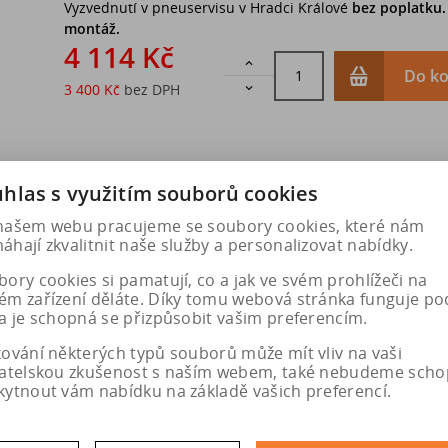
Vyzvednutí v pneuservisu v Hradci Králové
bez poplatku
montáž.
4 114 Kč

Do ko
3 400 Kč
bez DPH

hlas s využitím souborů cookies
našem webu pracujeme se soubory cookies, které nám
hají zkvalitnit naše služby a personalizovat nabídky.
ory cookies si pamatují, co a jak ve svém prohlížeči na
ém zařízení děláte. Díky tomu webová stránka funguje po
a je schopná se přizpůsobit vašim preferencím.
kování některých typů souborů může mít vliv na vaši
vatelskou zkušenost s naším webem, také nebudeme scho
kytnout vám nabídku na základě vašich preferencí.