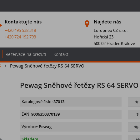
Kontaktujte nás
Najdete nás
+420 495 538 318
Europneu CZ s.r.o.
+420 724 192 793
Hořická 23
500 02 Hradec Králové
Rezervace na přezutí
Kontakt
S
/
Pewag Sněhové řetězy RS 64 SERVO
Pewag Sněhové řetězy RS 64 SERVO
Katalogové číslo:
37013
EAN:
9006350370139
Výrobce:
Pewag
Skladem