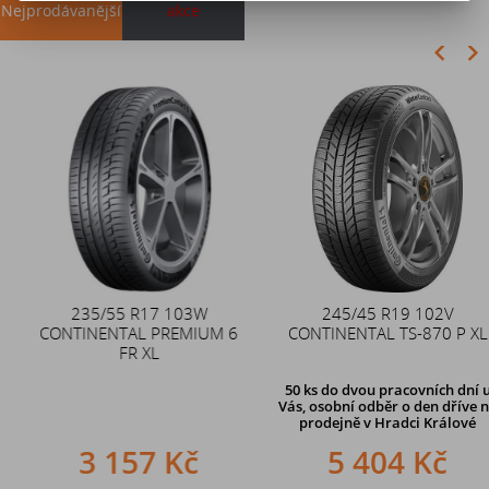
Nejprodávanější
akce
Akce
235/55 R17 103W
Duše 12x4 (4.00-4) kovový
245/45 R19 102V
CONTINENTAL PREMIUM 6
CONTINENTAL TS-870 P XL
zahnutý ventil TR87
FR XL
50 ks
do dvou pracovních dní u
Vás, osobní odběr o den dříve
na
prodejně v Hradci Králové
3 157 Kč
242 Kč
5 404 Kč