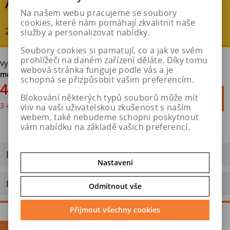
AKČNÍ SLEVA
Na našem webu pracujeme se soubory
cookies, které nám pomáhají zkvalitnit naše
20 % - ušetříte : 1 029 Kč
služby a personalizovat nabídky.
Soubory cookies si pamatují, co a jak ve svém
prohlížeči na daném zařízení děláte. Díky tomu
Vyzvednutí v pneuservisu v Hradci Králové
bez poplatku. Možná
webová stránka funguje podle vás a je
montáž.
schopná se přizpůsobit vašim preferencím.
4 114 Kč

Blokování některých typů souborů může mít
Do košíku
3 400 Kč
bez DPH

vliv na vaši uživatelskou zkušenost s naším
webem, také nebudeme schopni poskytnout
vám nabídku na základě vašich preferencí.
Dotaz na výrobek
Nastavení
Doporučit výrobek
Odmítnout vše
Přijmout všechny cookies