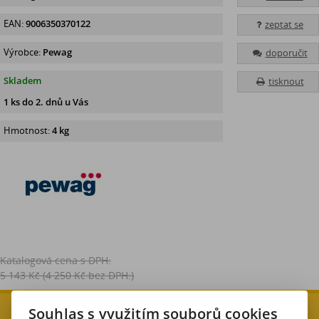
EAN:
9006350370122
zeptat se
Výrobce:
Pewag
doporučit
Skladem
tisknout
1 ks do 2. dnů u Vás
Hmotnost:
4 kg
Katalogová cena s DPH:
5 143 Kč
(4 250 Kč bez DPH:)
Souhlas s využitím souborů cookies