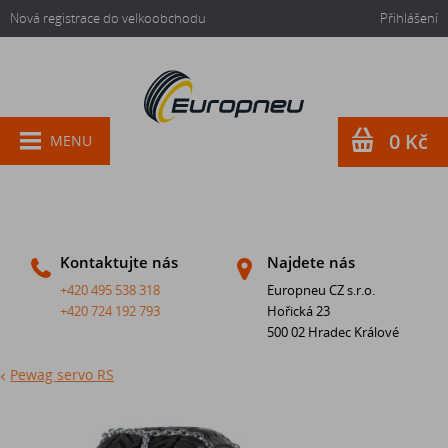
Nová registrace do velkoobchodu
Přihlášení
0 Kč
MENU
Kontaktujte nás
Najdete nás
+420 495 538 318
Europneu CZ s.r.o.
+420 724 192 793
Hořická 23
500 02 Hradec Králové
Pewag servo RS