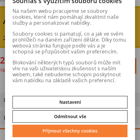
Souhlas s využitím souborů cookies
Na našem webu pracujeme se soubory
cookies, které nám pomáhají zkvalitnit naše
AKČNÍ SLEVA
služby a personalizovat nabídky.
Soubory cookies si pamatují, co a jak ve svém
20 % - ušetříte : 5 644 Kč
prohlížeči na daném zařízení děláte. Díky tomu
webová stránka funguje podle vás a je
schopná se přizpůsobit vašim preferencím.
22 579 Kč
Blokování některých typů souborů může mít

Do košíku
vliv na vaši uživatelskou zkušenost s naším
18 660 Kč
bez DPH

webem, také nebudeme schopni poskytnout
vám nabídku na základě vašich preferencí.
Dotaz na výrobek
Nastavení
Odmítnout vše
Doporučit výrobek
Přijmout všechny cookies