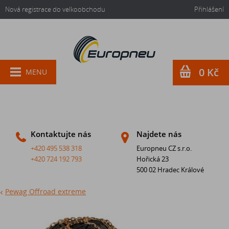
Nová registrace do velkoobchodu
Přihlášení
0 Kč
MENU
Kontaktujte nás
Najdete nás
+420 495 538 318
Europneu CZ s.r.o.
+420 724 192 793
Hořická 23
500 02 Hradec Králové
Pewag Offroad extreme