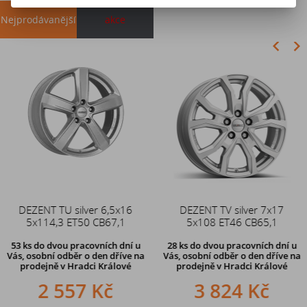
Nejprodávanější
akce
Akce
DEZENT TU silver 6,5x16
Duše 12x4 (4.00-4) kovový
DEZENT TV silver 7x17
5x114,3 ET50 CB67,1
zahnutý ventil TR87
5x108 ET46 CB65,1
53 ks
do dvou pracovních dní u
28 ks
do dvou pracovních dní u
Vás, osobní odběr o den dříve
na
Vás, osobní odběr o den dříve
na
prodejně v Hradci Králové
prodejně v Hradci Králové
2 557 Kč
242 Kč
3 824 Kč