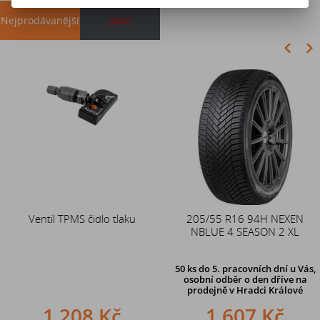
Nejprodávanější
akce
Akce
Ventil TPMS čidlo tlaku
Duše 12x4 (4.00-4) kovový
205/55 R16 94H NEXEN
zahnutý ventil TR87
NBLUE 4 SEASON 2 XL
50 ks
do 5. pracovních dní u Vás,
osobní odběr o den dříve na
prodejně
v Hradci Králové
1 208 Kč
242 Kč
1 607 Kč