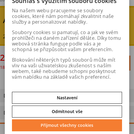
Souhlas s využitím souborů cookies
Na našem webu pracujeme se soubory
cookies, které nám pomáhají zkvalitnit naše
AKČNÍ SLEVA
služby a personalizovat nabídky.
Soubory cookies si pamatují, co a jak ve svém
20 % - ušetříte : 5 644 Kč
prohlížeči na daném zařízení děláte. Díky tomu
webová stránka funguje podle vás a je
schopná se přizpůsobit vašim preferencím.
22 579 Kč
Blokování některých typů souborů může mít

Do košíku
vliv na vaši uživatelskou zkušenost s naším
18 660 Kč
bez DPH

webem, také nebudeme schopni poskytnout
vám nabídku na základě vašich preferencí.
Dotaz na výrobek
Nastavení
Odmítnout vše
Doporučit výrobek
Přijmout všechny cookies