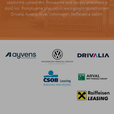
sezónního uskladnění. Provádíme také opravy pneumatik a
disků kol. Poskytujeme pneuservis leasingovým společnostem
Drivalia, Ayvens, Arval, Volkswagen, Reiffeisen a dalším.