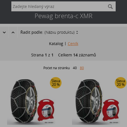
Pewag brenta-c XMR
Řadit podle:
(Názvu produktu)
Katalog
Ceník
Strana
1
z
1
Celkem
14
záznamů
Počet na stránku
40
80
Sleva
Sleva
20 %
20 %