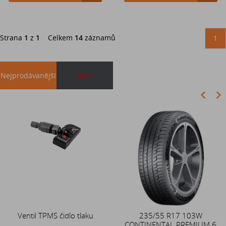
Strana
1
z
1
Celkem
14
záznamů
1
Nejprodávanější
akce
Akce
Ventil TPMS čidlo tlaku
Duše 12x4 (4.00-4) kovový
235/55 R17 103W
CONTINENTAL PREMIUM 6
zahnutý ventil TR87