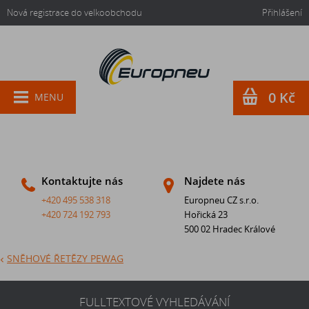
Nová registrace do velkoobchodu
Přihlášení
0 Kč
MENU
Kontaktujte nás
Najdete nás
+420 495 538 318
Europneu CZ s.r.o.
+420 724 192 793
Hořická 23
500 02 Hradec Králové
SNĚHOVÉ ŘETĚZY PEWAG
FULLTEXTOVÉ VYHLEDÁVÁNÍ