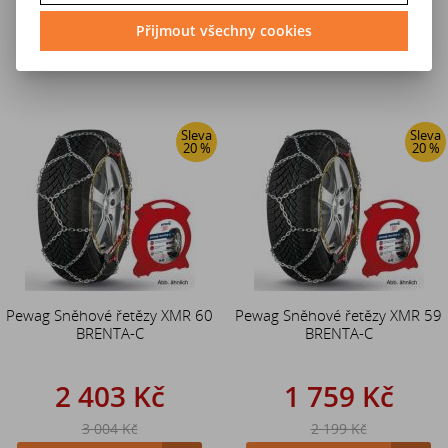
3 004 Kč
3 004 Kč
Přijmout všechny cookies
Do košíku
Do košíku
Sleva
Sleva
20 %
20 %
Pewag Sněhové řetězy XMR 60
Pewag Sněhové řetězy XMR 59
BRENTA-C
BRENTA-C
2 403 Kč
1 759 Kč
3 004 Kč
2 199 Kč