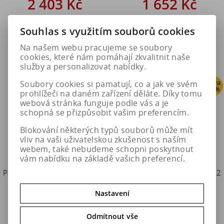
2 403 Kč
1 652 Kč
3 004 Kč
1 952 Kč
Souhlas s využitím souborů cookies
Do košíku
Do košíku
Na našem webu pracujeme se soubory
cookies, které nám pomáhají zkvalitnit naše
služby a personalizovat nabídky.
Sleva
Sleva
Soubory cookies si pamatují, co a jak ve svém
20 %
20 %
prohlížeči na daném zařízení děláte. Díky tomu
webová stránka funguje podle vás a je
schopná se přizpůsobit vašim preferencím.
Blokování některých typů souborů může mít
vliv na vaši uživatelskou zkušenost s naším
webem, také nebudeme schopni poskytnout
vám nabídku na základě vašich preferencí.
Pewag Sněhové řetězy XMR 64
Pewag Sněhové řetězy XMR 62
BRENTA-C
BRENTA-C
Nastavení
2 403 Kč
2 403 Kč
Odmítnout vše