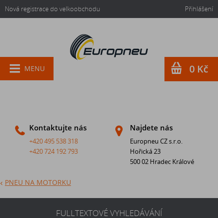
Nová registrace do velkoobchodu
Přihlášení
0 Kč
MENU
Kontaktujte nás
Najdete nás
+420 495 538 318
Europneu CZ s.r.o.
+420 724 192 793
Hořická 23
500 02 Hradec Králové
PNEU NA MOTORKU
FULLTEXTOVÉ VYHLEDÁVÁNÍ