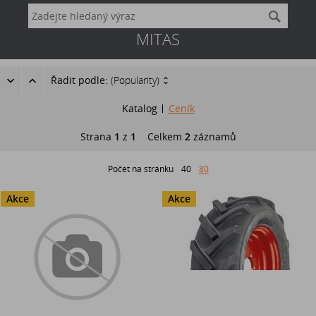
MITAS
Řadit podle:
(Popularity)
Katalog
Ceník
Strana
1
z
1
Celkem
2
záznamů
Počet na stránku
40
80
Akce
Akce