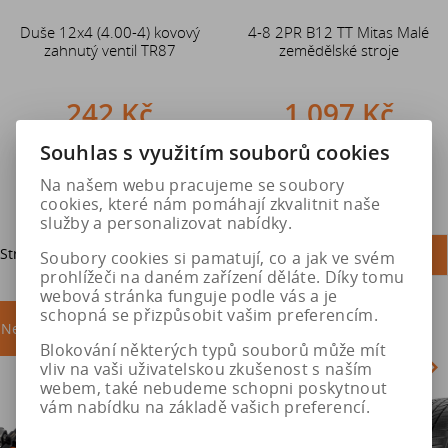
Duše 12x4 (4.00-4) kovový
4-8 2PR B12 TT Mitas Malé
zahnutý ventil TR87
zemědělské stroje
242 Kč
1 097 Kč
Souhlas s využitím souborů cookies
Do košíku
Do košíku
Na našem webu pracujeme se soubory
cookies, které nám pomáhají zkvalitnit naše
služby a personalizovat nabídky.
Strana
1
z
1
Celkem
2
záznamů
1
Soubory cookies si pamatují, co a jak ve svém
prohlížeči na daném zařízení děláte. Díky tomu
webová stránka funguje podle vás a je
schopná se přizpůsobit vašim preferencím.
Nejprodávanější
akce
Blokování některých typů souborů může mít
vliv na vaši uživatelskou zkušenost s naším
webem, také nebudeme schopni poskytnout
vám nabídku na základě vašich preferencí.
Akce