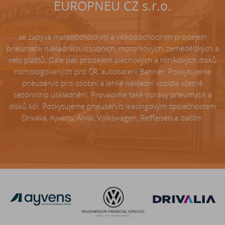
EUROPNEU CZ s.r.o.
se zabývá maloobchodním a velkoobchodním prodejem
pneumatik nákladních, osobních, motorkových, zemědělských a
velo plášťů. Dále pak prodejem plechových a hliníkových disků
homologovaných pro ČR, autobaterií Banner. Poskytujeme
pneuservis pro osobní a lehké nákladní vozidla včetně
sezónního uskladnění. Provádíme také opravy pneumatik a
disků kol. Poskytujeme pneuservis leasingovým společnostem
Drivalia, Ayvens, Arval, Volkswagen, Reiffeisen a dalším.