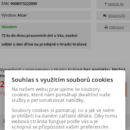
EAN:
9008073222009
zeptat se
Výrobce:
Alcar
doporučit
Skladem
tisknout
72 ks
do dvou pracovních dní u Vás, osobní
odběr o den dříve
na prodejně v Hradci Králové
Vyzvednutí v pneuservisu v Hradci Králové
bez poplatku. Možná
montáž.
Souhlas s využitím souborů cookies
2 294 Kč

Na našem webu pracujeme se soubory
Do košíku
1 896 Kč
bez DPH

cookies, které nám pomáhají zkvalitnit naše
služby a personalizovat nabídky.
Soubory cookies si pamatují, co a jak ve svém
prohlížeči na daném zařízení děláte. Díky tomu
Dotaz na výrobek
webová stránka funguje podle vás a je
schopná se přizpůsobit vašim preferencím.