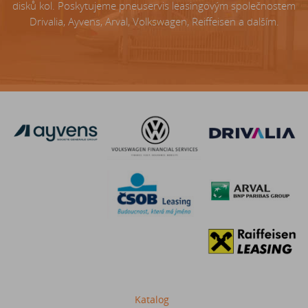
disků kol. Poskytujeme pneuservis leasingovým společnostem
Drivalia, Ayvens, Arval, Volkswagen, Reiffeisen a dalším.
Katalog