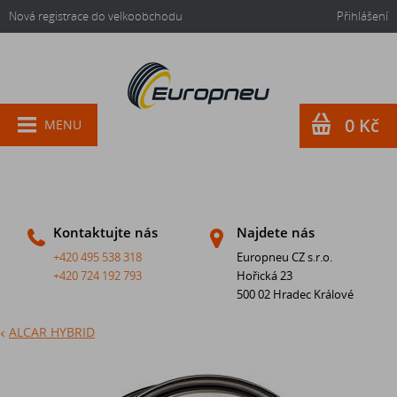
Nová registrace do velkoobchodu
Přihlášení
0 Kč
MENU
Kontaktujte nás
Najdete nás
+420 495 538 318
Europneu CZ s.r.o.
+420 724 192 793
Hořická 23
500 02 Hradec Králové
ALCAR HYBRID