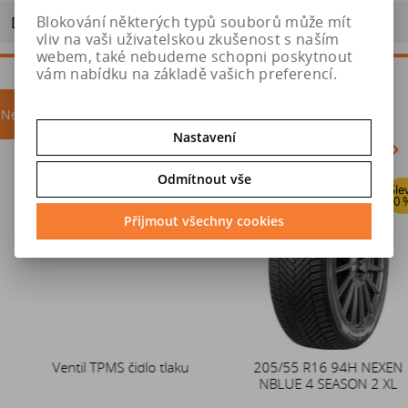
Blokování některých typů souborů může mít
Doporučit výrobek
vliv na vaši uživatelskou zkušenost s naším
webem, také nebudeme schopni poskytnout
vám nabídku na základě vašich preferencí.
Nejprodávanější
akce
Nastavení
Odmítnout vše
Sleva
Akce
0 %
Přijmout všechny cookies
Ventil TPMS čidlo tlaku
Duše 12x4 (4.00-4) kovový
205/55 R16 94H NEXEN
zahnutý ventil TR87
NBLUE 4 SEASON 2 XL