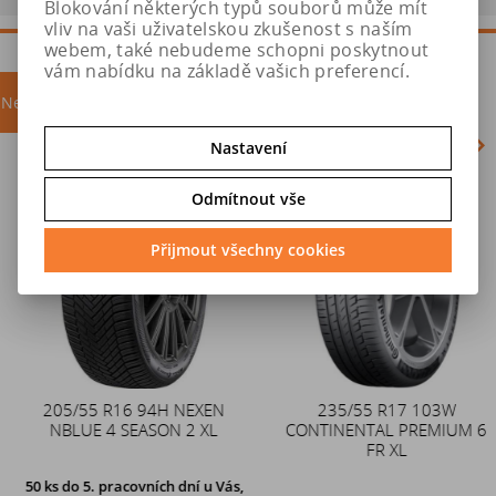
Blokování některých typů souborů může mít
vliv na vaši uživatelskou zkušenost s naším
webem, také nebudeme schopni poskytnout
vám nabídku na základě vašich preferencí.
Nejprodávanější
akce
Nastavení
Akce
Odmítnout vše
Přijmout všechny cookies
205/55 R16 94H NEXEN
Duše 12x4 (4.00-4) kovový
235/55 R17 103W
NBLUE 4 SEASON 2 XL
CONTINENTAL PREMIUM 6
zahnutý ventil TR87
FR XL
50 ks
do 5. pracovních dní u Vás,