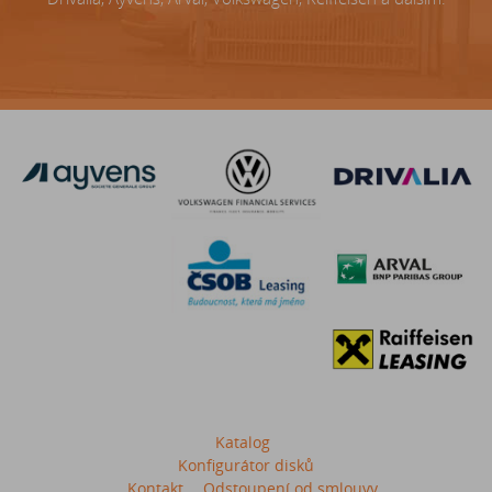
Katalog
Konfigurátor disků
Kontakt
Odstoupení od smlouvy