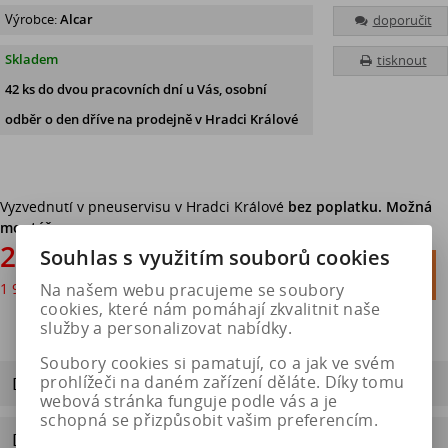
Výrobce:
Alcar
doporučit
Skladem
tisknout
42 ks
do dvou pracovních dní u Vás, osobní
odběr o den dříve
na prodejně v Hradci Králové
Vyzvednutí v pneuservisu v Hradci Králové
bez poplatku. Možná
montáž.
2 398 Kč
Souhlas s využitím souborů cookies

Do košíku
1 982 Kč
bez DPH
Na našem webu pracujeme se soubory

cookies, které nám pomáhají zkvalitnit naše
služby a personalizovat nabídky.
Soubory cookies si pamatují, co a jak ve svém
prohlížeči na daném zařízení děláte. Díky tomu
Dotaz na výrobek
webová stránka funguje podle vás a je
schopná se přizpůsobit vašim preferencím.
Doporučit výrobek