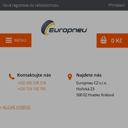
Nová registrace do velkoobchodu
Přihlášení
0 Kč
MENU
Kontaktujte nás
Najdete nás
+420 495 538 318
Europneu CZ s.r.o.
+420 724 192 793
Hořická 23
500 02 Hradec Králové
ALCAR HYBRID