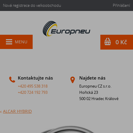
Nová registrace do velkoobchodu
Přihlášení
0 Kč
MENU
Kontaktujte nás
Najdete nás
+420 495 538 318
Europneu CZ s.r.o.
+420 724 192 793
Hořická 23
500 02 Hradec Králové
ALCAR HYBRID