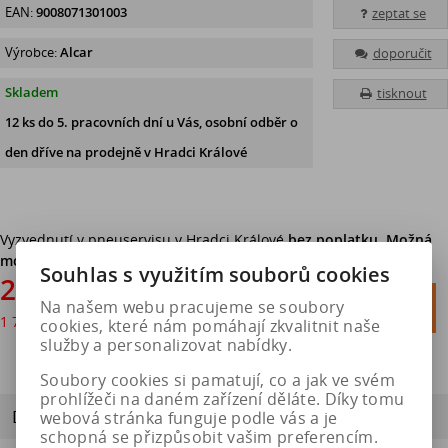
EAN:
9008071301003
zeptat se
Výrobce:
Alcar
doporučit
Skladem
tisknout
12 ks
do 5. pracovních dní u Vás, osobní odběr o
den dříve na prodejně
v Hradci Králové
Vyzvednutí v pneuservisu v Hradci Králové
bez poplatku. Možná
montáž.
Souhlas s využitím souborů cookies
2 070 Kč

Na našem webu pracujeme se soubory
Do košíku
1 711 Kč
bez DPH

cookies, které nám pomáhají zkvalitnit naše
služby a personalizovat nabídky.
Soubory cookies si pamatují, co a jak ve svém
prohlížeči na daném zařízení děláte. Díky tomu
Dotaz na výrobek
webová stránka funguje podle vás a je
schopná se přizpůsobit vašim preferencím.