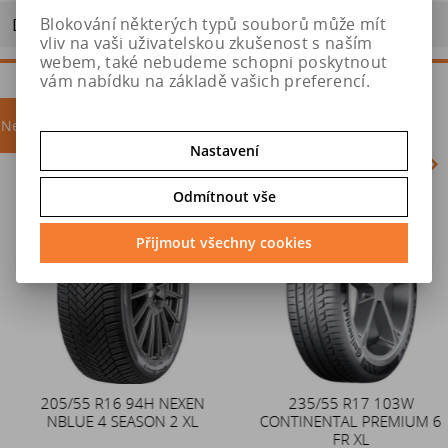
Blokování některých typů souborů může mít
Doporučit výrobek
vliv na vaši uživatelskou zkušenost s naším
webem, také nebudeme schopni poskytnout
vám nabídku na základě vašich preferencí.
Nejprodávanější
akce
Nastavení
Odmítnout vše
Akce
Přijmout všechny cookies
205/55 R16 94H NEXEN
Duše 12x4 (4.00-4) kovový
235/55 R17 103W
NBLUE 4 SEASON 2 XL
CONTINENTAL PREMIUM 6
zahnutý ventil TR87
FR XL