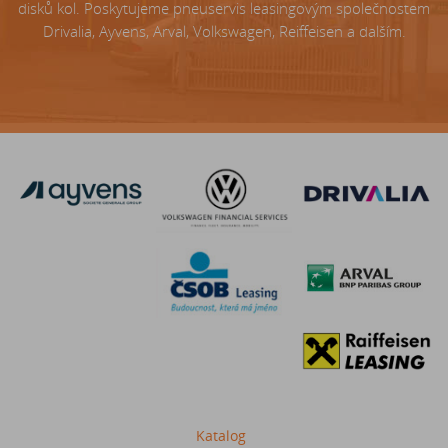
disků kol. Poskytujeme pneuservis leasingovým společnostem
Drivalia, Ayvens, Arval, Volkswagen, Reiffeisen a dalším.
Katalog