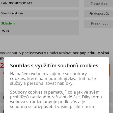
EAN:
9008070001447
zeptat se
Výrobce:
Alcar
doporučit
Skladem
tisknout
75 ks
Vyzvednutí v pneuservisu v Hradci Králové
bez poplatku. Možná
montáž.
2 396 Kč
Souhlas s využitím souborů cookies

Do košíku
Na našem webu pracujeme se soubory
1 980 Kč
bez DPH

cookies, které nám pomáhají zkvalitnit naše
služby a personalizovat nabídky.
Soubory cookies si pamatují, co a jak ve svém
prohlížeči na daném zařízení děláte. Díky tomu
Dotaz na výrobek
webová stránka funguje podle vás a je
schopná se přizpůsobit vašim preferencím.
Doporučit výrobek