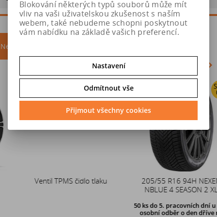
Blokování některých typů souborů může mít
vliv na vaši uživatelskou zkušenost s naším
webem, také nebudeme schopni poskytnout
vám nabídku na základě vašich preferencí.
Nejprodávanější
akce
Nastavení
Sleva
Akce
Odmítnout vše
0 %
Přijmout všechny cookies
Ventil TPMS čidlo tlaku
Duše 12x4 (4.00-4) kovový
205/55 R16 94H NEXEN
zahnutý ventil TR87
NBLUE 4 SEASON 2 XL
50 ks
do 5. pracovních dní u Vás,
osobní odběr o den dříve na