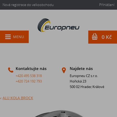
Nová registrace do velkoobchodu
Přihlášení
0 Kč
MENU
Kontaktujte nás
Najdete nás
+420 495 538 318
Europneu CZ s.r.o.
+420 724 192 793
Hořická 23
500 02 Hradec Králové
ALU KOLA BROCK