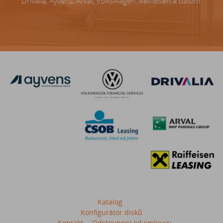
Drivalia, Ayvens, Arval, Volkswagen, Reiffeisen a dalším.
Katalog
Konfigurátor disků
Kontakt
Odstoupení od smlouvy