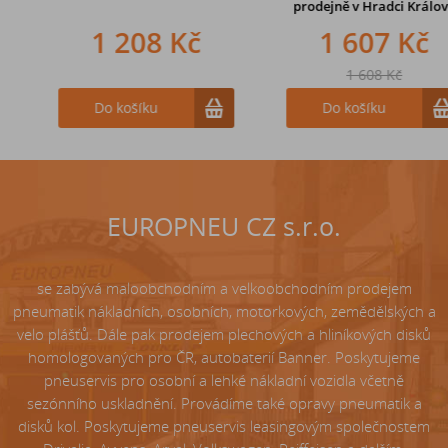
prodejně
v Hradci Králové
1 208 Kč
242 Kč
1 607 Kč
1 608 Kč
Do košíku
Do košíku
Do košíku
EUROPNEU CZ s.r.o.
se zabývá maloobchodním a velkoobchodním prodejem
pneumatik nákladních, osobních, motorkových, zemědělských a
velo plášťů. Dále pak prodejem plechových a hliníkových disků
homologovaných pro ČR, autobaterií Banner. Poskytujeme
pneuservis pro osobní a lehké nákladní vozidla včetně
sezónního uskladnění. Provádíme také opravy pneumatik a
disků kol. Poskytujeme pneuservis leasingovým společnostem