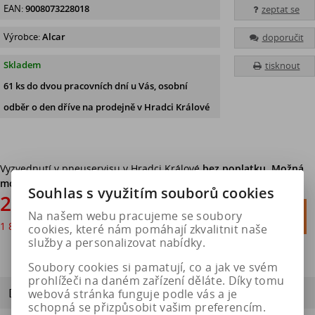
EAN:
9008073228018
zeptat se
Výrobce:
Alcar
doporučit
Skladem
tisknout
61 ks
do dvou pracovních dní u Vás, osobní
odběr o den dříve
na prodejně v Hradci Králové
Vyzvednutí v pneuservisu v Hradci Králové
bez poplatku. Možná
montáž.
Souhlas s využitím souborů cookies
2 294 Kč

Na našem webu pracujeme se soubory
Do košíku
1 896 Kč
bez DPH

cookies, které nám pomáhají zkvalitnit naše
služby a personalizovat nabídky.
Soubory cookies si pamatují, co a jak ve svém
prohlížeči na daném zařízení děláte. Díky tomu
Dotaz na výrobek
webová stránka funguje podle vás a je
schopná se přizpůsobit vašim preferencím.