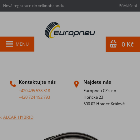
Nová registrace do velkoobchodu
Přihlášení
0 Kč
MENU
Kontaktujte nás
Najdete nás
+420 495 538 318
Europneu CZ s.r.o.
+420 724 192 793
Hořická 23
500 02 Hradec Králové
ALCAR HYBRID