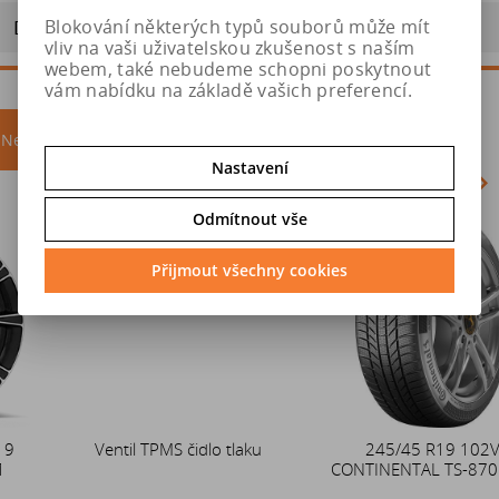
Blokování některých typů souborů může mít
Doporučit výrobek
vliv na vaši uživatelskou zkušenost s naším
webem, také nebudeme schopni poskytnout
vám nabídku na základě vašich preferencí.
Nejprodávanější
akce
Nastavení
Odmítnout vše
Akce
Přijmout všechny cookies
Ventil TPMS čidlo tlaku
Duše 12x4 (4.00-4) kovový
245/45 R19 102V
CONTINENTAL TS-870 P XL
zahnutý ventil TR87