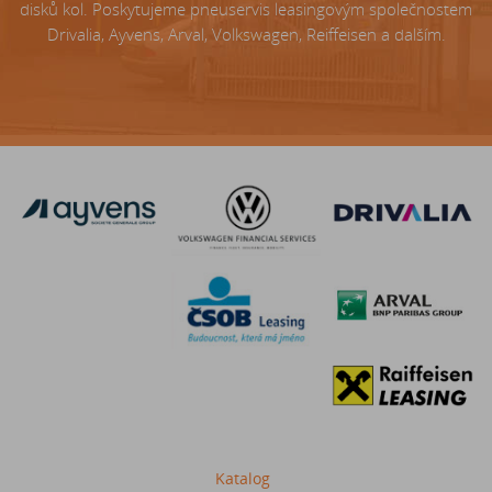
disků kol. Poskytujeme pneuservis leasingovým společnostem
Drivalia, Ayvens, Arval, Volkswagen, Reiffeisen a dalším.
Katalog