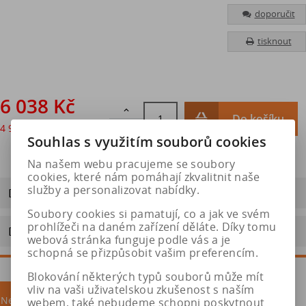
doporučit
tisknout
6 038 Kč

Do košíku
4 990 Kč
bez DPH

Souhlas s využitím souborů cookies
Na našem webu pracujeme se soubory
cookies, které nám pomáhají zkvalitnit naše
služby a personalizovat nabídky.
Dotaz na výrobek
Soubory cookies si pamatují, co a jak ve svém
prohlížeči na daném zařízení děláte. Díky tomu
Doporučit výrobek
webová stránka funguje podle vás a je
schopná se přizpůsobit vašim preferencím.
Blokování některých typů souborů může mít
vliv na vaši uživatelskou zkušenost s naším
Nejprodávanější
akce
webem, také nebudeme schopni poskytnout