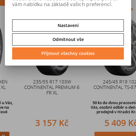
vám nabídku na základě vašich preferencí.
Akce
Nastavení
Odmítnout vše
Přijmout všechny cookies
235/55 R17 103W
Duše 12x4 (4.00-4) kovový
245/45 R19 102V
CONTINENTAL PREMIUM 6
CONTINENTAL TS-870 P XL
zahnutý ventil TR87
FR XL
50 ks
do dvou pracovních dní u
Vás, osobní odběr o den dříve
n
prodejně v Hradci Králové
3 157 Kč
242 Kč
5 409 Kč