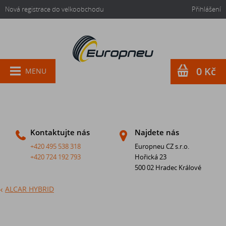
Nová registrace do velkoobchodu
Přihlášení
0 Kč
MENU
Kontaktujte nás
Najdete nás
+420 495 538 318
Europneu CZ s.r.o.
+420 724 192 793
Hořická 23
500 02 Hradec Králové
ALCAR HYBRID