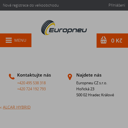
Nová registrace do velkoobchodu
Přihlášení
0 Kč
MENU
Kontaktujte nás
Najdete nás
+420 495 538 318
Europneu CZ s.r.o.
+420 724 192 793
Hořická 23
500 02 Hradec Králové
ALCAR HYBRID