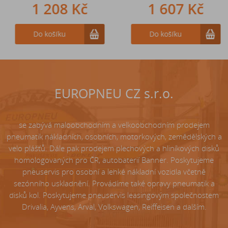
1 208 Kč
242 Kč
1 607 Kč
Do košíku
Do košíku
Do košíku
EUROPNEU CZ s.r.o.
se zabývá maloobchodním a velkoobchodním prodejem
pneumatik nákladních, osobních, motorkových, zemědělských a
velo plášťů. Dále pak prodejem plechových a hliníkových disků
homologovaných pro ČR, autobaterií Banner. Poskytujeme
pneuservis pro osobní a lehké nákladní vozidla včetně
sezónního uskladnění. Provádíme také opravy pneumatik a
disků kol. Poskytujeme pneuservis leasingovým společnostem
Drivalia, Ayvens, Arval, Volkswagen, Reiffeisen a dalším.