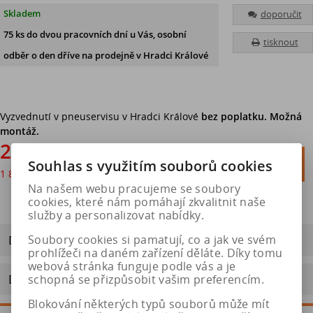
Skladem
doporučit
75 ks
do dvou pracovních dní u Vás, osobní
tisknout
odběr o den dříve
na prodejně v Hradci Králové
Vyzvednutí v pneuservisu v Hradci Králové
bez poplatku. Možná
montáž.
2 214 Kč

Do košíku
Souhlas s využitím souborů cookies
1 830 Kč
bez DPH

Na našem webu pracujeme se soubory
cookies, které nám pomáhají zkvalitnit naše
služby a personalizovat nabídky.
Dotaz na výrobek
Soubory cookies si pamatují, co a jak ve svém
prohlížeči na daném zařízení děláte. Díky tomu
webová stránka funguje podle vás a je
Doporučit výrobek
schopná se přizpůsobit vašim preferencím.
Blokování některých typů souborů může mít