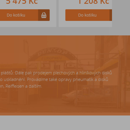
475 Kč
1 208 Kč
ošíku
Do košíku
lášťů. Dále pak prodejem plechových a hliníkových disků
ho uskladnění. Provádíme také opravy pneumatik a disků
, Reiffeisen a dalším.