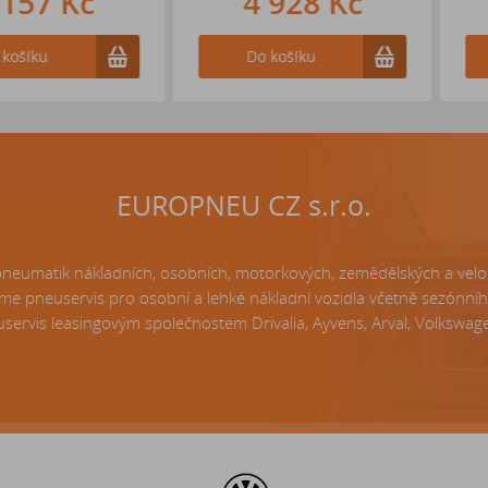
 Kč
4 928 Kč
5 
Do košíku
Do k
EUROPNEU CZ s.r.o.
matik nákladních, osobních, motorkových, zemědělských a velo p
e pneuservis pro osobní a lehké nákladní vozidla včetně sezónní
servis leasingovým společnostem Drivalia, Ayvens, Arval, Volkswagen