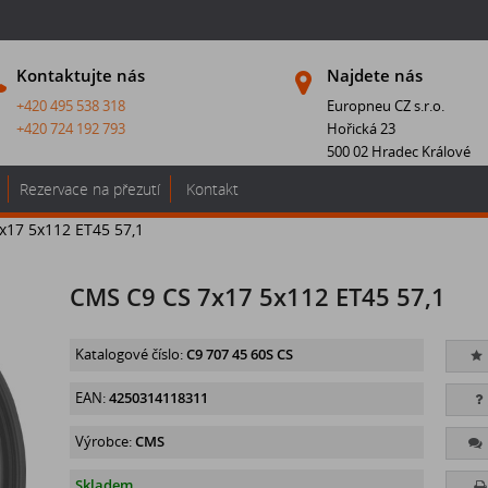
Kontaktujte nás
Najdete nás
+420 495 538 318
Europneu CZ s.r.o.
+420 724 192 793
Hořická 23
500 02 Hradec Králové
Rezervace na přezutí
Kontakt
x17 5x112 ET45 57,1
CMS C9 CS 7x17 5x112 ET45 57,1
Katalogové číslo:
C9 707 45 60S CS
EAN:
4250314118311
Výrobce:
CMS
Skladem