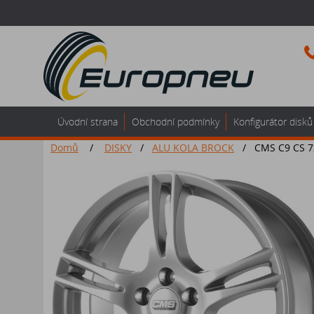
Úvodní strana
Obchodní podmínky
Konfigurátor disků
Domů
/
DISKY
/
ALU KOLA BROCK
/
CMS C9 CS 7