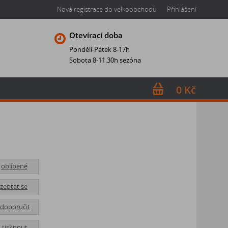
Nová registrace do velkoobchodu
Přihlášení
Otevírací doba
Pondělí-Pátek 8-17h
Sobota 8-11.30h sezóna
0 Kč
oblíbené
zeptat se
doporučit
tisknout