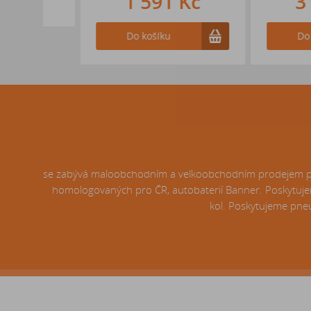
1 591 Kč
3 157
Do košíku
Do košíku
se zabývá maloobchodním a velkoobchodním prodejem pneu
homologovaných pro ČR, autobaterií Banner. Poskytujem
kol. Poskytujeme pneu