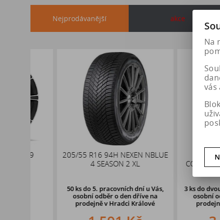
Nejprodávanější
akce
Sou
Na 
pomá
Soub
dan
vás 
Blo
uži
pos
x19
205/55 R16 94H NEXEN NBLUE
235/55 R17
N
,1
4 SEASON 2 XL
CONTINENTAL PR
XL
50 ks
do 5. pracovních dní u Vás,
3 ks
do dvou pracovn
osobní odběr o den dříve na
osobní odběr o d
prodejně
v Hradci Králové
prodejně v Hrad