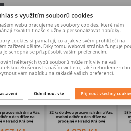
hlas s využitím souborů cookies
našem webu pracujeme se soubory cookies, které nám
hají zkvalitnit naše služby a personalizovat nabídky.
ory cookies si pamatují, co a jak ve svém prohlížeči na
ém zařízení děláte. Díky tomu webová stránka funguje po
a je schopná se přizpůsobit vašim preferencím.
kování některých typů souborů může mít vliv na vaši
vatelskou zkušenost s naším webem, také nebudeme scho
kytnout vám nabídku na základě vašich preferencí.
 103W
DEZENT AR black 7,5x19 5x112
DOTZ Suz
astavení
Odmítnout vše
Přijmout všechny cookie
EMIUM 6 FR
ET40 CB57,1
5x120
ích dní u Vás,
32 ks
do dvou pracovních dní u Vás,
58 ks
do 5. p
en dříve
na
osobní odběr o den dříve
na
osobní odb
ci Králové
prodejně v Hradci Králové
prodejně