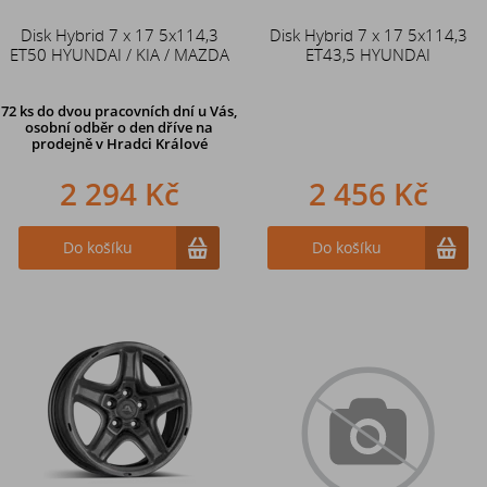
Disk Hybrid 7 x 17 5x114,3
Disk Hybrid 7 x 17 5x114,3
ET50 HYUNDAI / KIA / MAZDA
ET43,5 HYUNDAI
72 ks
do dvou pracovních dní u Vás,
osobní odběr o den dříve
na
prodejně v Hradci Králové
2 294 Kč
2 456 Kč
Do košíku
Do košíku