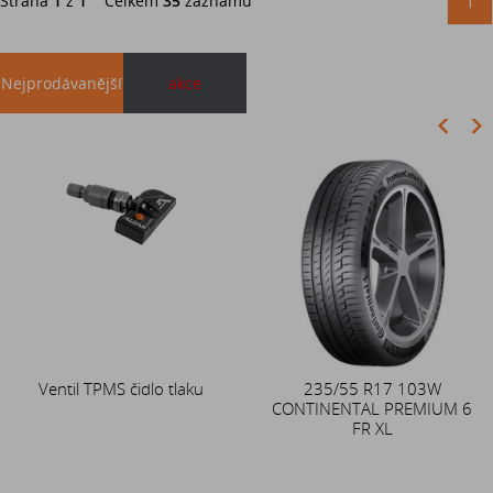
Strana
1
z
1
Celkem
35
záznamů
1
Nejprodávanější
akce
Akce
Ventil TPMS čidlo tlaku
Duše 12x4 (4.00-4) kovový
235/55 R17 103W
CONTINENTAL PREMIUM 6
zahnutý ventil TR87
FR XL