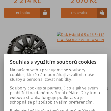
2 214 Kč
2 070 Kč
Do košíku
Do košíku
Souhlas s využitím souborů cookies
Na našem webu pracujeme se soubory
cookies, které nám pomáhají zkvalitnit naše
služby a personalizovat nabídky.
Disk Hybrid 6.5 x 16 5x112
Disk Hybrid 6.5 x 16 5x112
Soubory cookies si pamatují, co a jak ve svém
ET46 AUDI / SEAT / ŠKODA /
ET41 ŠKODA / VOLKSWAGEN
prohlížeči na daném zařízení děláte. Díky tomu
VOLKSWAGEN
webová stránka funguje podle vás a je
schopná se přizpůsobit vašim preferencím.
Blokování některých typů souborů může mít