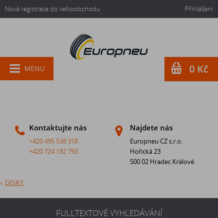
Nová registrace do velkoobchodu
Přihlášení
0 Kč
MENU
Kontaktujte nás
Najdete nás
+420 495 538 318
Europneu CZ s.r.o.
+420 724 192 793
Hořická 23
500 02 Hradec Králové
DISKY
FULLTEXTOVÉ VYHLEDÁVÁNÍ