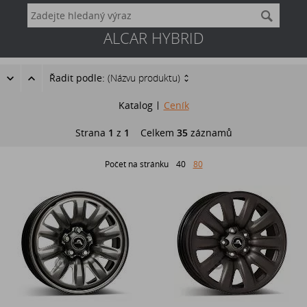
ALCAR HYBRID
Řadit podle:
(Názvu produktu)
Katalog
Ceník
Strana
1
z
1
Celkem
35
záznamů
Počet na stránku
40
80