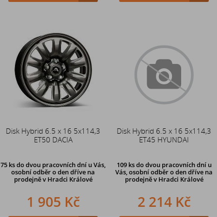
Disk Hybrid 6.5 x 16 5x114,3
Disk Hybrid 6.5 x 16 5x114,3
ET50 DACIA
ET45 HYUNDAI
75 ks
do dvou pracovních dní u Vás,
109 ks
do dvou pracovních dní u
osobní odběr o den dříve
na
Vás, osobní odběr o den dříve
na
prodejně v Hradci Králové
prodejně v Hradci Králové
1 905 Kč
2 214 Kč