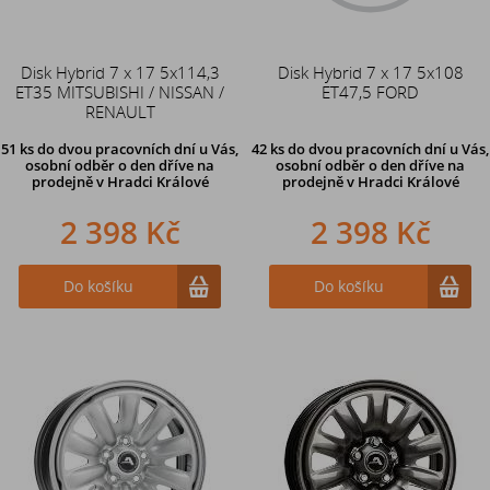
Disk Hybrid 7 x 17 5x114,3
Disk Hybrid 7 x 17 5x108
ET35 MITSUBISHI / NISSAN /
ET47,5 FORD
RENAULT
51 ks
do dvou pracovních dní u Vás,
42 ks
do dvou pracovních dní u Vás,
osobní odběr o den dříve
na
osobní odběr o den dříve
na
prodejně v Hradci Králové
prodejně v Hradci Králové
2 398 Kč
2 398 Kč
Do košíku
Do košíku