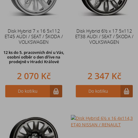
Disk Hybrid 7 x 16 5x112
Disk Hybrid 6½ x 17 5x112
ET45 AUDI / SEAT / ŠKODA /
ET38 AUDI / SEAT / ŠKODA /
VOLKSWAGEN
VOLKSWAGEN
12 ks
do 5. pracovních dní u Vás,
osobní odběr o den dříve na
prodejně
v Hradci Králové
2 070 Kč
2 347 Kč
Do košíku
Do košíku