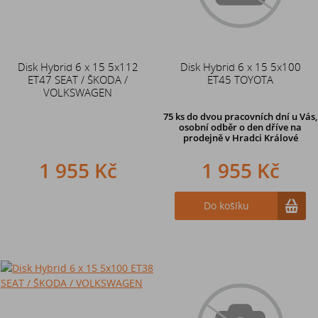
Disk Hybrid 6 x 15 5x112
Disk Hybrid 6 x 15 5x100
ET47 SEAT / ŠKODA /
ET45 TOYOTA
VOLKSWAGEN
75 ks
do dvou pracovních dní u Vás,
osobní odběr o den dříve
na
prodejně v Hradci Králové
1 955 Kč
1 955 Kč
Do košíku