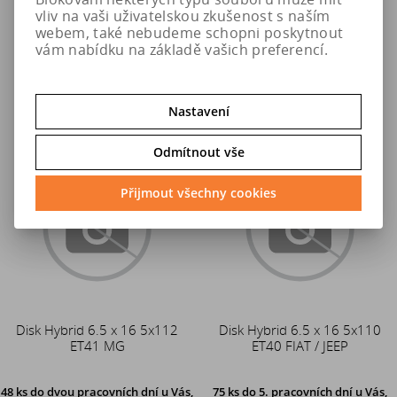
vliv na vaši uživatelskou zkušenost s naším
2 154 Kč
2 105 Kč
webem, také nebudeme schopni poskytnout
vám nabídku na základě vašich preferencí.
Do košíku
Do košíku
Nastavení
Odmítnout vše
Přijmout všechny cookies
Disk Hybrid 6.5 x 16 5x112
Disk Hybrid 6.5 x 16 5x110
ET41 MG
ET40 FIAT / JEEP
48 ks
do dvou pracovních dní u Vás,
75 ks
do 5. pracovních dní u Vás,