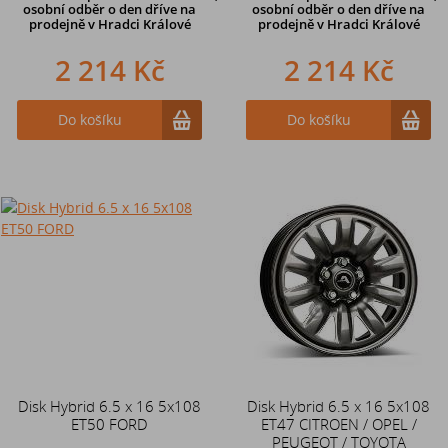
osobní odběr o den dříve
na
osobní odběr o den dříve na
prodejně v Hradci Králové
prodejně
v Hradci Králové
2 214 Kč
2 214 Kč
Do košíku
Do košíku
Disk Hybrid 6.5 x 16 5x108
Disk Hybrid 6.5 x 16 5x108
ET50 FORD
ET47 CITROEN / OPEL /
PEUGEOT / TOYOTA