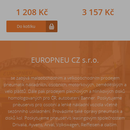
1 208 Kč
242 Kč
3 157 Kč
Do košíku
Do košíku
EUROPNEU CZ s.r.o.
se zabývá maloobchodním a velkoobchodním prodejem
pneumatik nákladních, osobních, motorkových, zemědělských a
velo plášťů. Dále pak prodejem plechových a hliníkových disků
homologovaných pro ČR, autobaterií Banner. Poskytujeme
pneuservis pro osobní a lehké nákladní vozidla včetně
sezónního uskladnění. Provádíme také opravy pneumatik a
disků kol. Poskytujeme pneuservis leasingovým společnostem
Drivalia, Ayvens, Arval, Volkswagen, Reiffeisen a dalším.