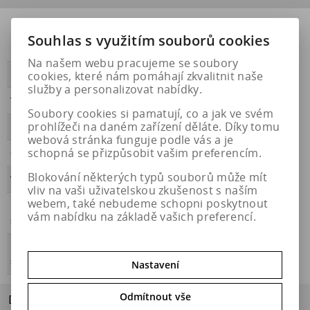
Přilnavost na
NE
Souhlas s využitím souborů cookies
ledu
Na našem webu pracujeme se soubory
cookies, které nám pomáhají zkvalitnit naše
PŘILNAVOST
C
služby a personalizovat nabídky.
Třída hluku
B
Soubory cookies si pamatují, co a jak ve svém
prohlížeči na daném zařízení děláte. Díky tomu
HLUČNOST
73
webová stránka funguje podle vás a je
schopná se přizpůsobit vašim preferencím.
OBDOBÍ
celoroční
Blokování některých typů souborů může mít
VALIVÝ ODPOR
E
vliv na vaši uživatelskou zkušenost s naším
webem, také nebudeme schopni poskytnout
Přilnavost na
ANO
vám nabídku na základě vašich preferencí.
sněhu
Energetický
https://eprel.ec.europa.eu/qr/630590
štítek
Nastavení
Odmítnout vše
Dotaz na výrobek