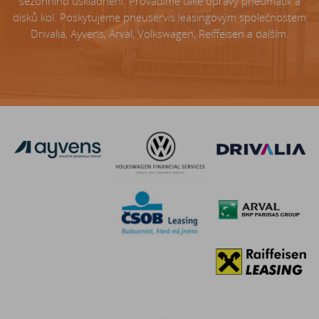
sezónního uskladnění. Provádíme také opravy pneumatik a
disků kol. Poskytujeme pneuservis leasingovým společnostem
Drivalia, Ayvens, Arval, Volkswagen, Reiffeisen a dalším.