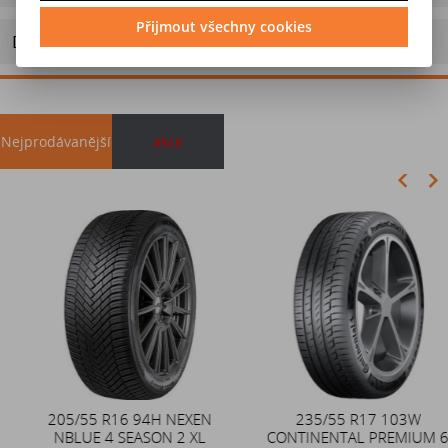
Přijmout všechny cookies
Doporučit výrobek
Nejprodávanější
akce
Akce
205/55 R16 94H NEXEN
Duše 12x4 (4.00-4) kovový
235/55 R17 103W
NBLUE 4 SEASON 2 XL
CONTINENTAL PREMIUM 6
zahnutý ventil TR87