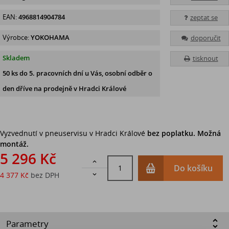
EAN:
4968814904784
zeptat se
Výrobce:
YOKOHAMA
doporučit
Skladem
tisknout
50 ks
do 5. pracovních dní u Vás, osobní odběr o
den dříve na prodejně
v Hradci Králové
Vyzvednutí v pneuservisu v Hradci Králové
bez poplatku. Možná
montáž.
5 296 Kč

Do košíku
4 377 Kč
bez DPH

Parametry