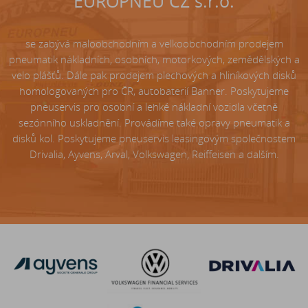
EUROPNEU CZ s.r.o.
se zabývá maloobchodním a velkoobchodním prodejem
pneumatik nákladních, osobních, motorkových, zemědělských a
velo plášťů. Dále pak prodejem plechových a hliníkových disků
homologovaných pro ČR, autobaterií Banner. Poskytujeme
pneuservis pro osobní a lehké nákladní vozidla včetně
sezónního uskladnění. Provádíme také opravy pneumatik a
disků kol. Poskytujeme pneuservis leasingovým společnostem
Drivalia, Ayvens, Arval, Volkswagen, Reiffeisen a dalším.