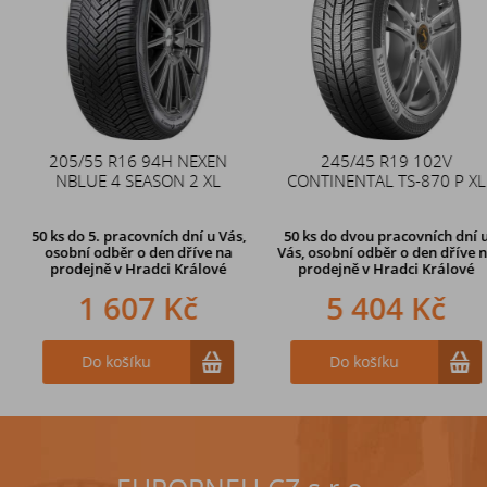
205/55 R16 94H NEXEN
Duše 12x4 (4.00-4) kovový
245/45 R19 102V
NBLUE 4 SEASON 2 XL
CONTINENTAL TS-870 P XL
zahnutý ventil TR87
50 ks
do 5. pracovních dní u Vás,
50 ks
do dvou pracovních dní u
osobní odběr o den dříve na
Vás, osobní odběr o den dříve
na
prodejně
v Hradci Králové
prodejně v Hradci Králové
1 607 Kč
242 Kč
5 404 Kč
Do košíku
Do košíku
Do košíku