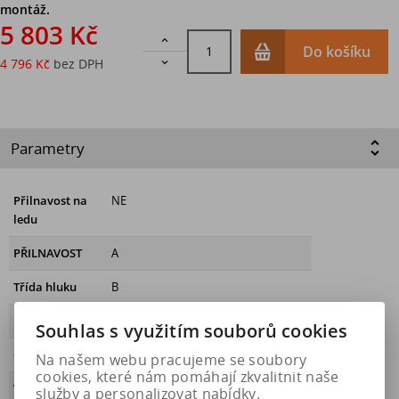
montáž.
5 803 Kč

Do košíku
4 796 Kč
bez DPH

Parametry
Přilnavost na
NE
ledu
PŘILNAVOST
A
Třída hluku
B
HLUČNOST
72
Souhlas s využitím souborů cookies
OBDOBÍ
letní
Na našem webu pracujeme se soubory
cookies, které nám pomáhají zkvalitnit naše
VALIVÝ ODPOR
C
služby a personalizovat nabídky.