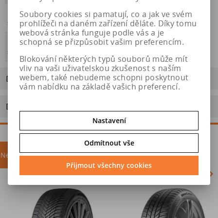
Soubory cookies si pamatují, co a jak ve svém
Přilnavost na
NE
prohlížeči na daném zařízení děláte. Díky tomu
sněhu
webová stránka funguje podle vás a je
schopná se přizpůsobit vašim preferencím.
Energetický
https://eprel.ec.europa.eu/qr/631870
štítek
Blokování některých typů souborů může mít
vliv na vaši uživatelskou zkušenost s naším
webem, také nebudeme schopni poskytnout
Dotaz na výrobek
vám nabídku na základě vašich preferencí.
Doporučit výrobek
Nastavení
Odmítnout vše
Nejprodávanější
akce
Přijmout všechny cookies
Akce