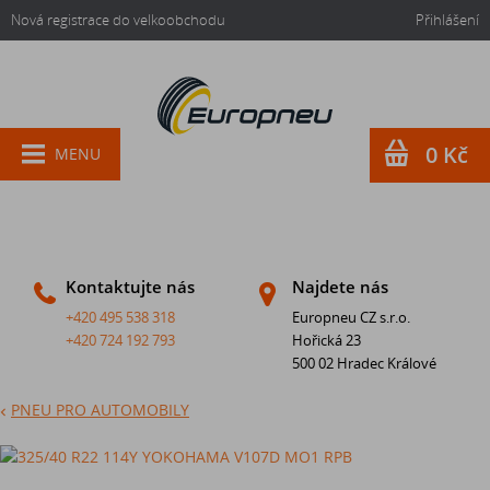
Nová registrace do velkoobchodu
Přihlášení
0 Kč
MENU
Kontaktujte nás
Najdete nás
+420 495 538 318
Europneu CZ s.r.o.
+420 724 192 793
Hořická 23
500 02 Hradec Králové
PNEU PRO AUTOMOBILY