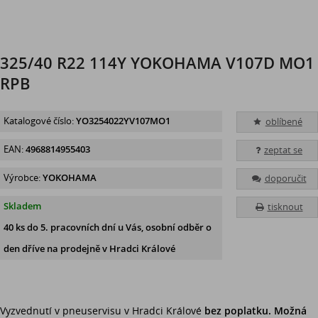
325/40 R22 114Y YOKOHAMA V107D MO1
RPB
Katalogové číslo:
YO3254022YV107MO1
oblíbené
EAN:
4968814955403
zeptat se
Výrobce:
YOKOHAMA
doporučit
Skladem
tisknout
40 ks
do 5. pracovních dní u Vás, osobní odběr o
den dříve na prodejně
v Hradci Králové
Vyzvednutí v pneuservisu v Hradci Králové
bez poplatku. Možná