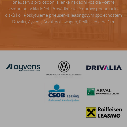
pneuservis pro osobní a lehké nákladní vozidla včetně
sezónního uskladnění. Provádíme také opravy pneumatik a
disků kol. Poskytujeme pneuservis leasingovým společnostem
Drivalia, Ayvens, Arval, Volkswagen, Reiffeisen a dalším.