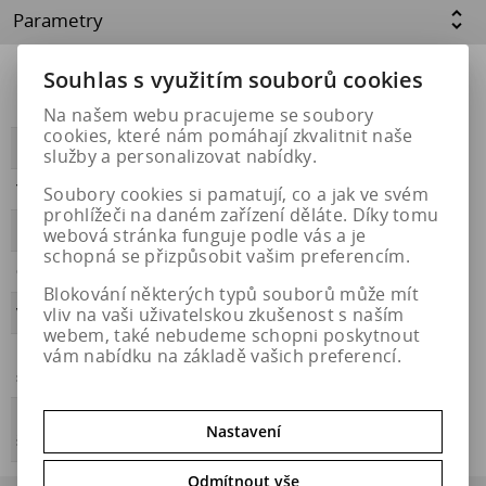
Parametry
Souhlas s využitím souborů cookies
Přilnavost na
NE
ledu
Na našem webu pracujeme se soubory
cookies, které nám pomáhají zkvalitnit naše
PŘILNAVOST
A
služby a personalizovat nabídky.
Třída hluku
B
Soubory cookies si pamatují, co a jak ve svém
prohlížeči na daném zařízení děláte. Díky tomu
HLUČNOST
74
webová stránka funguje podle vás a je
schopná se přizpůsobit vašim preferencím.
OBDOBÍ
letní
Blokování některých typů souborů může mít
vliv na vaši uživatelskou zkušenost s naším
VALIVÝ ODPOR
C
webem, také nebudeme schopni poskytnout
vám nabídku na základě vašich preferencí.
Přilnavost na
NE
sněhu
Energetický
https://eprel.ec.europa.eu/qr/1870789
Nastavení
štítek
Odmítnout vše