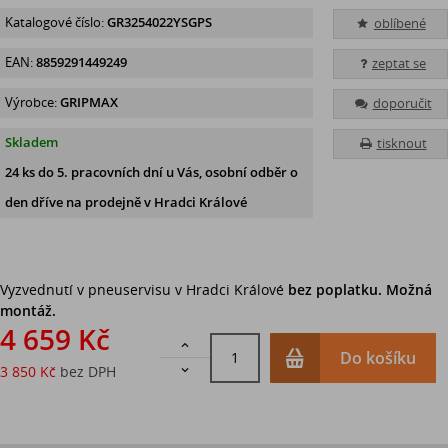
Katalogové číslo:
GR3254022YSGPS
oblíbené
EAN:
8859291449249
zeptat se
Výrobce:
GRIPMAX
doporučit
Skladem
tisknout
24 ks
do 5. pracovních dní u Vás, osobní odběr o
den dříve na prodejně
v Hradci Králové
Vyzvednutí v pneuservisu v Hradci Králové
bez poplatku. Možná
montáž.
4 659 Kč

Do košíku
3 850 Kč
bez DPH
