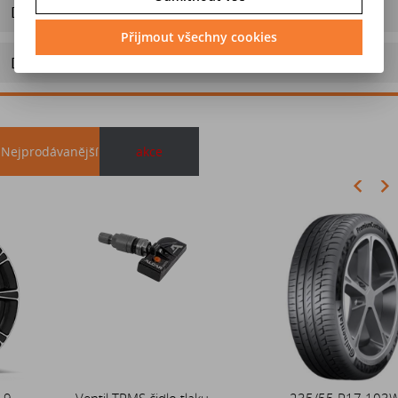
Dotaz na výrobek
Přijmout všechny cookies
Doporučit výrobek
Nejprodávanější
akce
Akce
Ventil TPMS čidlo tlaku
Duše 12x4 (4.00-4) kovový
235/55 R17 103W