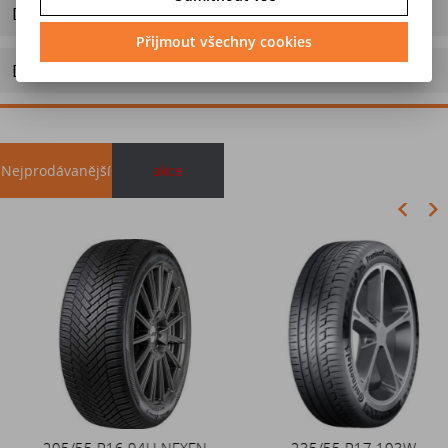
Dotaz na výrobek
Přijmout všechny cookies
Doporučit výrobek
Nejprodávanější
akce
Akce
205/55 R16 94H NEXEN
Duše 12x4 (4.00-4) kovový
235/55 R17 103W