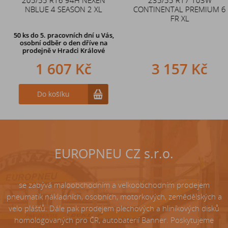
NBLUE 4 SEASON 2 XL
CONTINENTAL PREMIUM 6
zahnutý ventil TR87
FR XL
50 ks
do 5. pracovních dní u Vás,
osobní odběr o den dříve na
prodejně
v Hradci Králové
1 607 Kč
242 Kč
3 157 Kč
Do košíku
Do košíku
EUROPNEU CZ s.r.o.
se zabývá maloobchodním a velkoobchodním prodejem
pneumatik nákladních, osobních, motorkových, zemědělských a
velo plášťů. Dále pak prodejem plechových a hliníkových disků
homologovaných pro ČR, autobaterií Banner. Poskytujeme