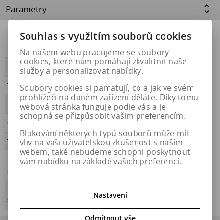
Parametry
Souhlas s využitím souborů cookies
Přilnavost na
NE
ledu
Na našem webu pracujeme se soubory
cookies, které nám pomáhají zkvalitnit naše
PŘILNAVOST
A
služby a personalizovat nabídky.
Třída hluku
B
Soubory cookies si pamatují, co a jak ve svém
prohlížeči na daném zařízení děláte. Díky tomu
HLUČNOST
73
webová stránka funguje podle vás a je
schopná se přizpůsobit vašim preferencím.
OBDOBÍ
letní
Blokování některých typů souborů může mít
vliv na vaši uživatelskou zkušenost s naším
VALIVÝ ODPOR
B
webem, také nebudeme schopni poskytnout
vám nabídku na základě vašich preferencí.
Přilnavost na
NE
sněhu
Energetický
https://eprel.ec.europa.eu/qr/531330
Nastavení
štítek
Odmítnout vše