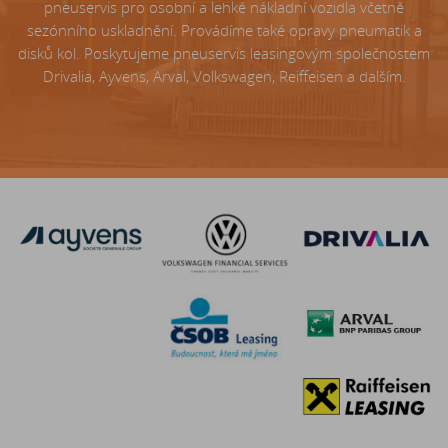
pneuservis pro osobní a lehké nákladní vozidla včetně
sezónního uskladnění. Provádíme také opravy pneumatik a
disků kol. Poskytujeme pneuservis leasingovým společnostem
Drivalia, Ayvens, Arval, Volkswagen, Reiffeisen a dalším.