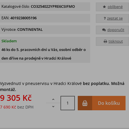
Katalogové číslo:
CO3254022YPRE6CSIFMO
oblíbené
EAN:
4019238005196
zeptat se
Výrobce:
CONTINENTAL
doporučit
Skladem
tisknout
46 ks
do 5. pracovních dní u Vás, osobní odběr o
den dříve na prodejně
v Hradci Králové
Vyzvednutí v pneuservisu v Hradci Králové
bez poplatku. Možná
montáž.
9 305 Kč

Do košíku
7 690 Kč
bez DPH
