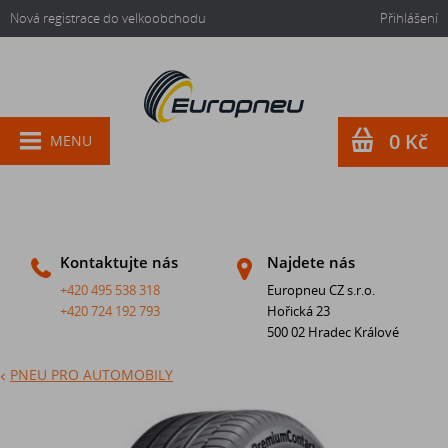
Nová registrace do velkoobchodu
Přihlášení
0 Kč
MENU
Kontaktujte nás
Najdete nás
+420 495 538 318
Europneu CZ s.r.o.
+420 724 192 793
Hořická 23
500 02 Hradec Králové
PNEU PRO AUTOMOBILY