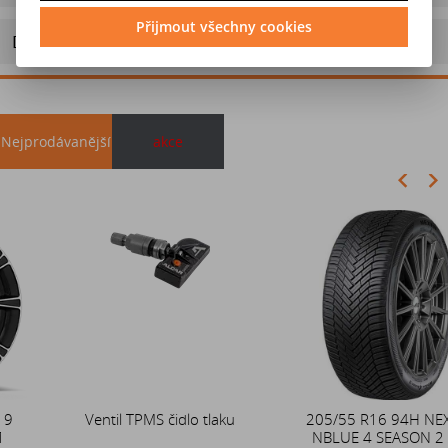
Přijmout všechny cookies
Doporučit výrobek
Nejprodávanější
akce
Akce
Ventil TPMS čidlo tlaku
Duše 12x4 (4.00-4) kovový
205/55 R16 94H NEXEN
zahnutý ventil TR87
NBLUE 4 SEASON 2 XL