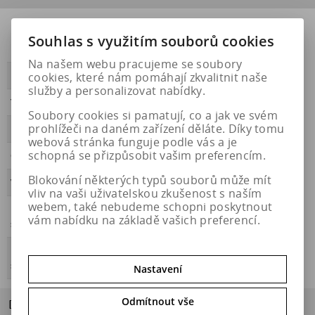
Přilnavost na
NE
Souhlas s využitím souborů cookies
ledu
Na našem webu pracujeme se soubory
cookies, které nám pomáhají zkvalitnit naše
PŘILNAVOST
A
služby a personalizovat nabídky.
Třída hluku
A
Soubory cookies si pamatují, co a jak ve svém
prohlížeči na daném zařízení děláte. Díky tomu
HLUČNOST
71
webová stránka funguje podle vás a je
schopná se přizpůsobit vašim preferencím.
OBDOBÍ
letní
Blokování některých typů souborů může mít
VALIVÝ ODPOR
C
vliv na vaši uživatelskou zkušenost s naším
webem, také nebudeme schopni poskytnout
Přilnavost na
NE
vám nabídku na základě vašich preferencí.
sněhu
Energetický
https://eprel.ec.europa.eu/qr/595414
štítek
Nastavení
Odmítnout vše
Dotaz na výrobek