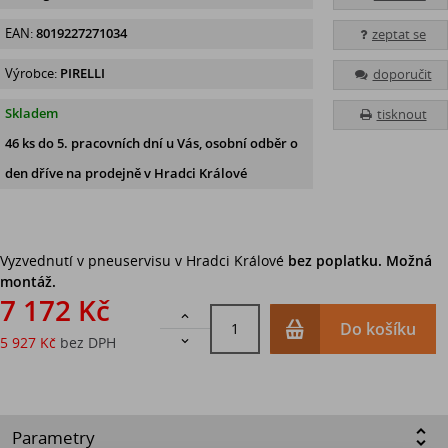
EAN:
8019227271034
zeptat se
Výrobce:
PIRELLI
doporučit
Skladem
tisknout
46 ks
do 5. pracovních dní u Vás, osobní odběr o
den dříve na prodejně
v Hradci Králové
Vyzvednutí v pneuservisu v Hradci Králové
bez poplatku. Možná
montáž.
7 172 Kč

Do košíku
5 927 Kč
bez DPH

Parametry