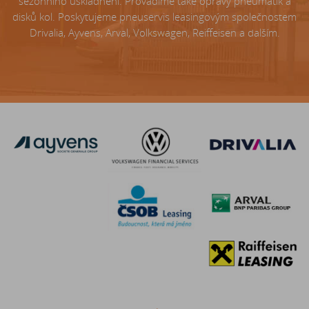
sezónního uskladnění. Provádíme také opravy pneumatik a
disků kol. Poskytujeme pneuservis leasingovým společnostem
Drivalia, Ayvens, Arval, Volkswagen, Reiffeisen a dalším.