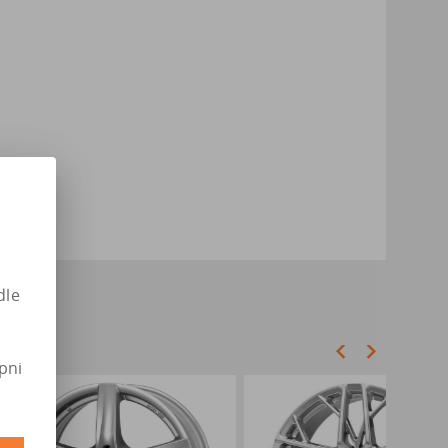
dle
pni