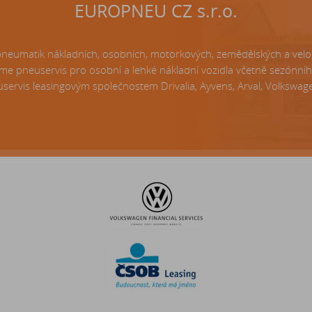
EUROPNEU CZ s.r.o.
matik nákladních, osobních, motorkových, zemědělských a velo p
e pneuservis pro osobní a lehké nákladní vozidla včetně sezónní
servis leasingovým společnostem Drivalia, Ayvens, Arval, Volkswagen