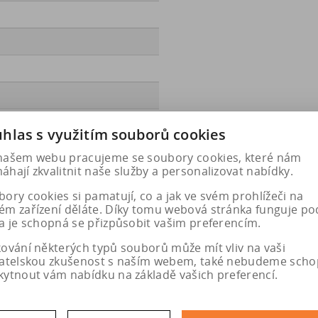
hlas s využitím souborů cookies
ec.europa.eu/qr/1138503
našem webu pracujeme se soubory cookies, které nám
hají zkvalitnit naše služby a personalizovat nabídky.
ory cookies si pamatují, co a jak ve svém prohlížeči na
ém zařízení děláte. Díky tomu webová stránka funguje po
a je schopná se přizpůsobit vašim preferencím.
kování některých typů souborů může mít vliv na vaši
vatelskou zkušenost s naším webem, také nebudeme scho
kytnout vám nabídku na základě vašich preferencí.