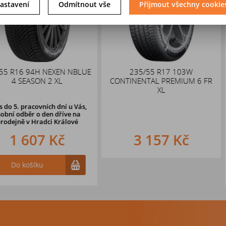
astavení
Odmítnout vše
Přijmout všechny cookie
NEXEN NBLUE
235/55 R17 103W
ALUTEC Gri
2 XL
CONTINENTAL PREMIUM 6 FR
E
XL
ch dní u Vás,
en dříve na
i Králové
 Kč
3 157 Kč
2 
Do k