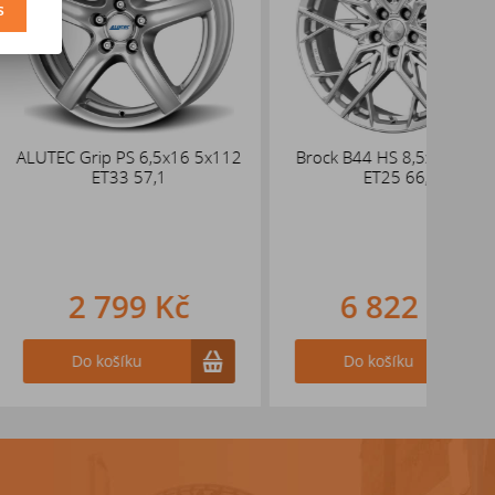
s
p PS 6,5x16 5x112
Brock B44 HS 8,5x19 5x112
DEZEN
T33 57,1
ET25 66,6
48 ks
d
oso
pr
799 Kč
6 822 Kč
ošíku
Do košíku