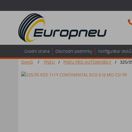
Úvodní strana
Obchodní podmínky
Konfigurátor disků
Domů
/
PNEU
/
PNEU PRO AUTOMOBILY
/
325/3