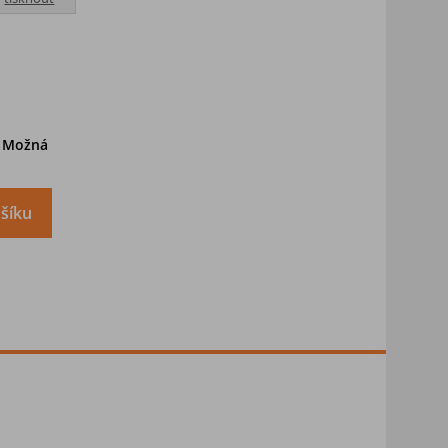
. Možná
šíku