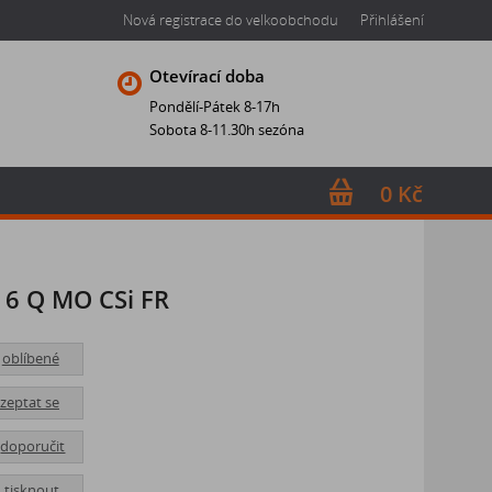
Nová registrace do velkoobchodu
Přihlášení
Otevírací doba
Pondělí-Pátek 8-17h
Sobota 8-11.30h sezóna
0 Kč
6 Q MO CSi FR
oblíbené
zeptat se
doporučit
tisknout