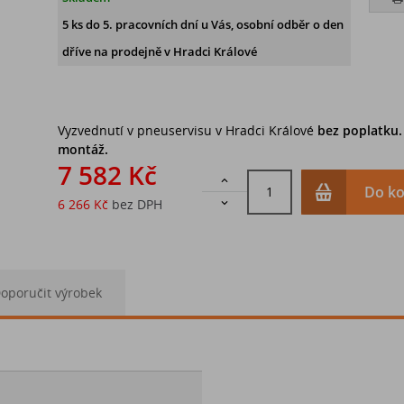
5 ks
do 5. pracovních dní u Vás, osobní odběr o den
dříve na prodejně
v Hradci Králové
Vyzvednutí v pneuservisu v Hradci Králové
bez poplatku
montáž.
7 582 Kč

Do ko
6 266 Kč
bez DPH

oporučit výrobek