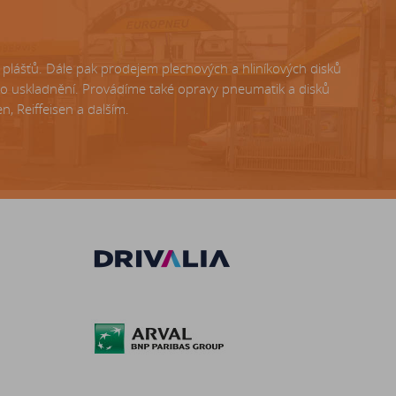
lášťů. Dále pak prodejem plechových a hliníkových disků
ho uskladnění. Provádíme také opravy pneumatik a disků
, Reiffeisen a dalším.