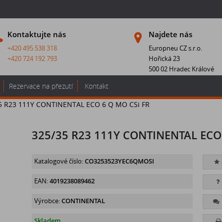
Kontaktujte nás
Najdete nás
+420 495 538 318
Europneu CZ s.r.o.
+420 724 192 793
Hořická 23
500 02 Hradec Králové
Rezervace na přezutí
Kontakt
5 R23 111Y CONTINENTAL ECO 6 Q MO CSi FR
325/35 R23 111Y CONTINENTAL ECO 
Katalogové číslo:
CO3253523YEC6QMOSI
EAN:
4019238089462
Výrobce:
CONTINENTAL
Skladem