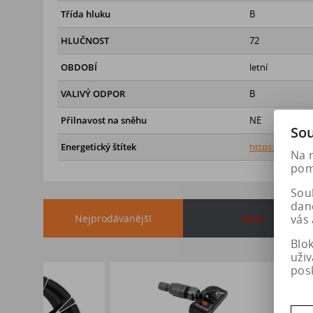
Třída hluku
B
HLUČNOST
72
OBDOBÍ
letní
VALIVÝ ODPOR
B
Přilnavost na sněhu
NE
Sou
Energetický štítek
https://eprel.
Na 
pomá
Soub
dan
Nejprodávanější
akce
vás 
Blo
uži
pos