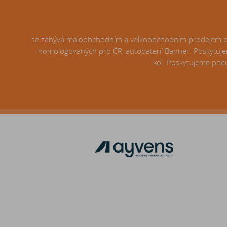
se zabývá maloobchodním a velkoobchodním prodejem pneu
homologovaných pro ČR, autobaterií Banner. Poskytujem
kol. Poskytujeme pneu