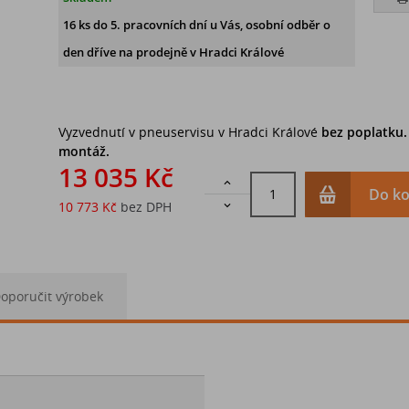
16 ks
do 5. pracovních dní u Vás, osobní odběr o
den dříve na prodejně
v Hradci Králové
Vyzvednutí v pneuservisu v Hradci Králové
bez poplatku
montáž.
13 035 Kč

Do ko
10 773 Kč
bez DPH

oporučit výrobek