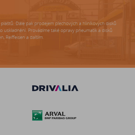
lášťů. Dále pak prodejem plechových a hliníkových disků
ho uskladnění. Provádíme také opravy pneumatik a disků
, Reiffeisen a dalším.