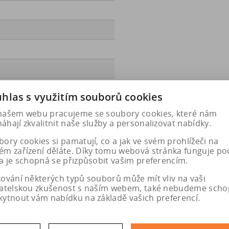
hlas s využitím souborů cookies
ec.europa.eu/qr/2235288
našem webu pracujeme se soubory cookies, které nám
hají zkvalitnit naše služby a personalizovat nabídky.
ory cookies si pamatují, co a jak ve svém prohlížeči na
ém zařízení děláte. Díky tomu webová stránka funguje po
a je schopná se přizpůsobit vašim preferencím.
kování některých typů souborů může mít vliv na vaši
vatelskou zkušenost s naším webem, také nebudeme scho
kytnout vám nabídku na základě vašich preferencí.