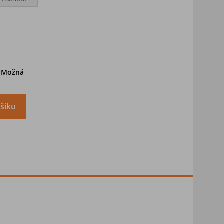
. Možná
šíku