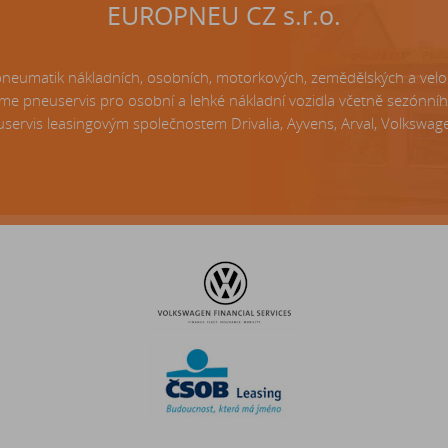
EUROPNEU CZ s.r.o.
matik nákladních, osobních, motorkových, zemědělských a velo p
e pneuservis pro osobní a lehké nákladní vozidla včetně sezónní
servis leasingovým společnostem Drivalia, Ayvens, Arval, Volkswagen