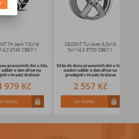
s
TA dark 7,5x18
DEZENT TU silver 6,5x16
ALUT
3 ET45 CB67,1
5x114,3 ET50 CB67,1
pracovních dní u Vás,
53 ks
do dvou pracovních dní u Vás,
ěr o den dříve
na
osobní odběr o den dříve
na
v Hradci Králové
prodejně v Hradci Králové
979 Kč
2 557 Kč
ošíku
Do košíku