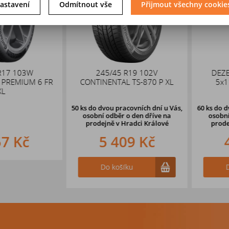
astavení
Odmítnout vše
Přijmout všechny cookie
 103W
245/45 R19 102V
DEZENT 
EMIUM 6 FR
CONTINENTAL TS-870 P XL
5x114,
50 ks
do dvou pracovních dní u Vás,
60 ks
do dvou 
osobní odběr o den dříve
na
osobní odb
prodejně v Hradci Králové
prodejně 
 Kč
5 409 Kč
4 
Do košíku
Do k