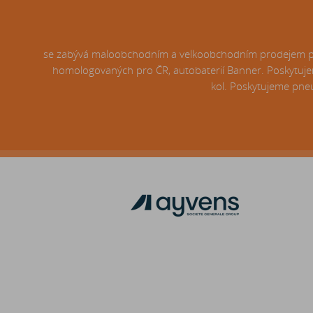
se zabývá maloobchodním a velkoobchodním prodejem pneu
homologovaných pro ČR, autobaterií Banner. Poskytujem
kol. Poskytujeme pneu