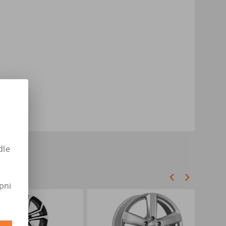
dle
pni