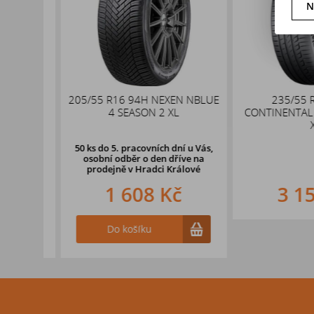
N
ku
205/55 R16 94H NEXEN NBLUE
235/55 R17
4 SEASON 2 XL
CONTINENTAL PR
XL
50 ks
do 5. pracovních dní u Vás,
osobní odběr o den dříve na
prodejně
v Hradci Králové
1 608 Kč
3 157
Do košíku