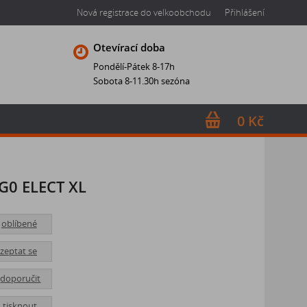
Nová registrace do velkoobchodu
Přihlášení
Otevírací doba
Pondělí-Pátek 8-17h
Sobota 8-11.30h sezóna
0 Kč
G0 ELECT XL
oblíbené
zeptat se
doporučit
tisknout