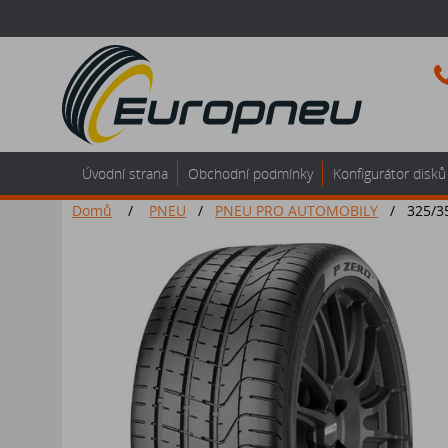
Úvodní strana
Obchodní podmínky
Konfigurátor disků
Domů
/
PNEU
/
PNEU PRO AUTOMOBILY
/
325/3