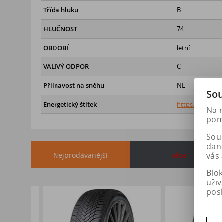
Třída hluku
B
HLUČNOST
74
OBDOBÍ
letní
VALIVÝ ODPOR
C
Přilnavost na sněhu
NE
Sou
Energetický štítek
https://eprel.
Na 
pomá
Soub
dan
Nejprodávanější
akce
vás 
Blo
uži
pos