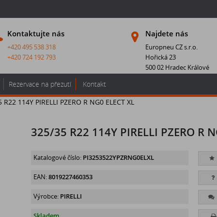
Kontaktujte nás
Najdete nás
+420 495 538 318
Europneu CZ s.r.o.
+420 724 192 793
Hořická 23
500 02 Hradec Králové
Rezervace na přezutí
Kontakt
5 R22 114Y PIRELLI PZERO R NG0 ELECT XL
325/35 R22 114Y PIRELLI PZERO R N
Katalogové číslo:
PI3253522YPZRNG0ELXL
EAN:
8019227460353
Výrobce:
PIRELLI
Skladem