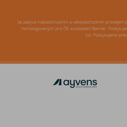
se zabývá maloobchodním a velkoobchodním prodejem pneu
homologovaných pro ČR, autobaterií Banner. Poskytujem
kol. Poskytujeme pneu