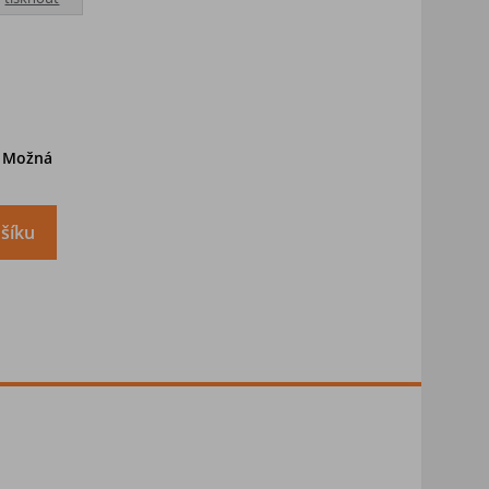
. Možná
šíku