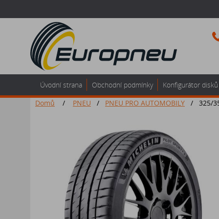
Úvodní strana
Obchodní podmínky
Konfigurátor disků
Domů
/
PNEU
/
PNEU PRO AUTOMOBILY
/
325/3