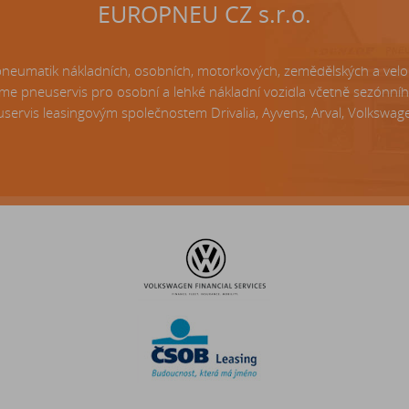
EUROPNEU CZ s.r.o.
matik nákladních, osobních, motorkových, zemědělských a velo p
e pneuservis pro osobní a lehké nákladní vozidla včetně sezónní
servis leasingovým společnostem Drivalia, Ayvens, Arval, Volkswagen