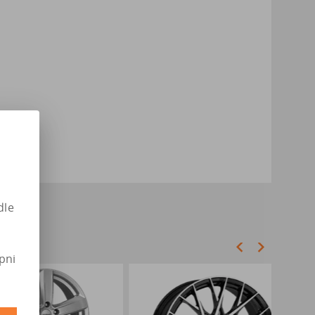
dle
pni