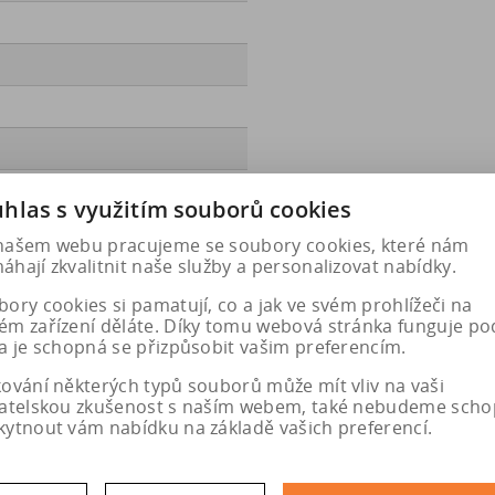
hlas s využitím souborů cookies
ec.europa.eu/qr/409045
našem webu pracujeme se soubory cookies, které nám
hají zkvalitnit naše služby a personalizovat nabídky.
ory cookies si pamatují, co a jak ve svém prohlížeči na
ém zařízení děláte. Díky tomu webová stránka funguje po
a je schopná se přizpůsobit vašim preferencím.
kování některých typů souborů může mít vliv na vaši
vatelskou zkušenost s naším webem, také nebudeme scho
kytnout vám nabídku na základě vašich preferencí.