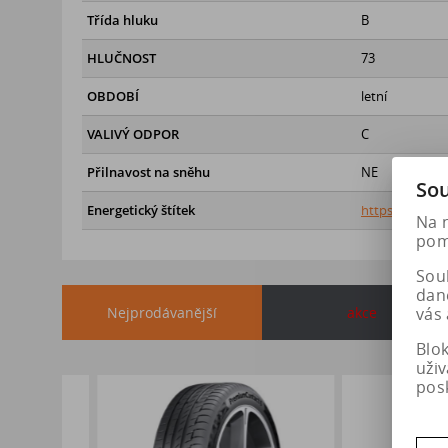
Třída hluku
B
HLUČNOST
73
OBDOBÍ
letní
VALIVÝ ODPOR
C
Přilnavost na sněhu
NE
Sou
Energetický štítek
https://eprel.
Na 
pomá
Soub
dan
Nejprodávanější
akce
vás 
Blo
uži
pos