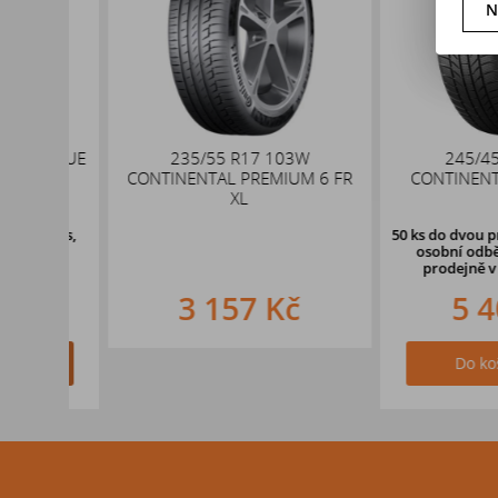
N
 NBLUE
235/55 R17 103W
245/45 R19
CONTINENTAL PREMIUM 6 FR
CONTINENTAL TS
XL
u Vás,
50 ks
do dvou pracovn
e na
osobní odběr o d
ové
prodejně v Hrad
3 157 Kč
5 409
Do košíku