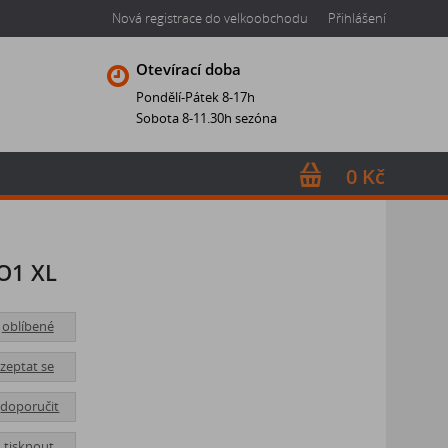
Nová registrace do velkoobchodu
Přihlášení
Otevírací doba
Pondělí-Pátek 8-17h
Sobota 8-11.30h sezóna
0 Kč
O1 XL
oblíbené
zeptat se
doporučit
tisknout