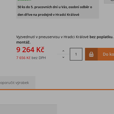
50 ks
do 5. pracovních dní u Vás, osobní odběr o
den dříve na prodejně
v Hradci Králové
Vyzvednutí v pneuservisu v Hradci Králové
bez poplatku
montáž.
9 264 Kč

Do ko
7 656 Kč
bez DPH

oporučit výrobek