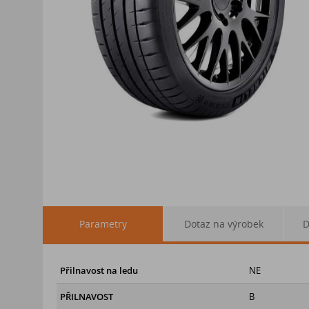
Parametry
Dotaz na výrobek
D
Přilnavost na ledu
NE
PŘILNAVOST
B