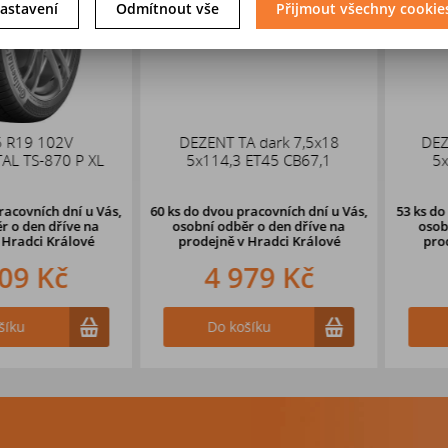
astavení
Odmítnout vše
Přijmout všechny cookie
 102V
DEZENT TA dark 7,5x18
DEZENT T
-870 P XL
5x114,3 ET45 CB67,1
5x114,
ích dní u Vás,
60 ks
do dvou pracovních dní u Vás,
53 ks
do dvou 
en dříve
na
osobní odběr o den dříve
na
osobní odb
ci Králové
prodejně v Hradci Králové
prodejně 
 Kč
4 979 Kč
2 
Do košíku
Do k