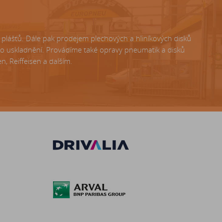
lášťů. Dále pak prodejem plechových a hliníkových disků
ho uskladnění. Provádíme také opravy pneumatik a disků
, Reiffeisen a dalším.