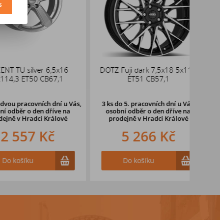
s
U silver 6,5x16
DOTZ Fuji dark 7,5x18 5x112
ALUT
3 ET50 CB67,1
ET51 CB57,1
pracovních dní u Vás,
3 ks
do 5. pracovních dní u Vás,
ěr o den dříve
na
osobní odběr o den dříve na
v Hradci Králové
prodejně
v Hradci Králové
557 Kč
5 266 Kč
ošíku
Do košíku