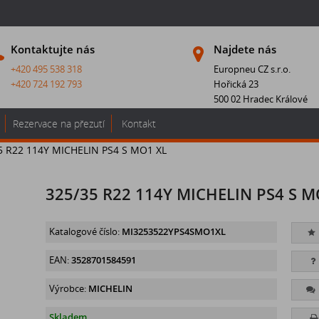
Kontaktujte nás
Najdete nás
+420 495 538 318
Europneu CZ s.r.o.
+420 724 192 793
Hořická 23
500 02 Hradec Králové
Rezervace na přezutí
Kontakt
5 R22 114Y MICHELIN PS4 S MO1 XL
325/35 R22 114Y MICHELIN PS4 S M
Katalogové číslo:
MI3253522YPS4SMO1XL
EAN:
3528701584591
Výrobce:
MICHELIN
Skladem