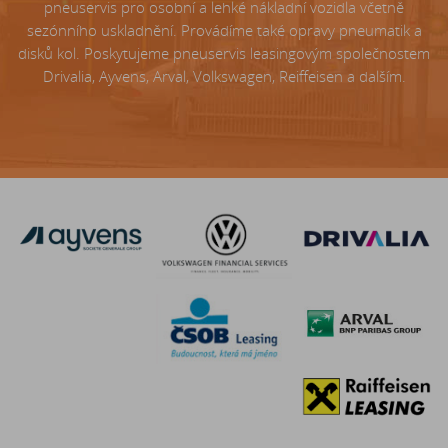
pneuservis pro osobní a lehké nákladní vozidla včetně
sezónního uskladnění. Provádíme také opravy pneumatik a
disků kol. Poskytujeme pneuservis leasingovým společnostem
Drivalia, Ayvens, Arval, Volkswagen, Reiffeisen a dalším.