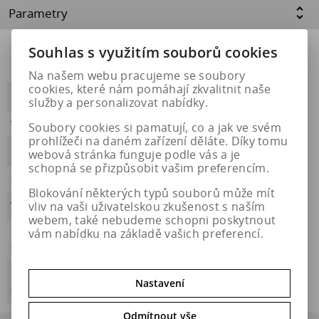
Parametry
Souhlas s využitím souborů cookies
Přilnavost na
NE
ledu
Na našem webu pracujeme se soubory
cookies, které nám pomáhají zkvalitnit naše
PŘILNAVOST
B
služby a personalizovat nabídky.
Třída hluku
B
Soubory cookies si pamatují, co a jak ve svém
prohlížeči na daném zařízení děláte. Díky tomu
HLUČNOST
70
webová stránka funguje podle vás a je
schopná se přizpůsobit vašim preferencím.
OBDOBÍ
celoroční
Blokování některých typů souborů může mít
vliv na vaši uživatelskou zkušenost s naším
VALIVÝ ODPOR
B
webem, také nebudeme schopni poskytnout
vám nabídku na základě vašich preferencí.
Přilnavost na
ANO
sněhu
Energetický
https://eprel.ec.europa.eu/qr/1841865
Nastavení
štítek
Odmítnout vše