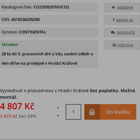
Katalogové číslo:
CO2355020TASCO2
oblíbené
EAN:
4019238295290
zeptat se
Výrobce:
CONTINENTAL
doporučit
Skladem
tisknout
28 ks
do 5. pracovních dní u Vás, osobní odběr o
den dříve na prodejně
v Hradci Králové
Vyzvednutí v pneuservisu v Hradci Králové
bez poplatku. Možná
montáž.
4 807 Kč

Do košíku
3 973 Kč
bez DPH
