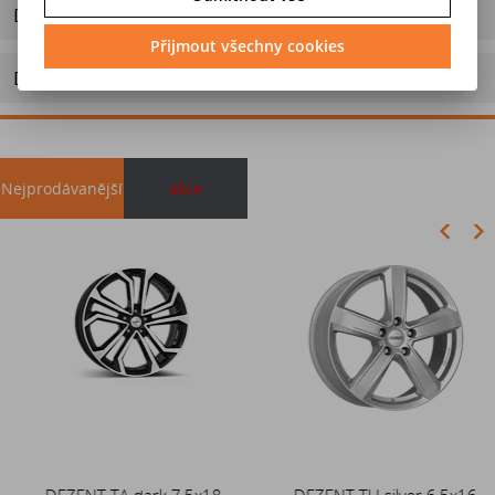
Dotaz na výrobek
Přijmout všechny cookies
Doporučit výrobek
Nejprodávanější
akce
Akce
DEZENT TA dark 7,5x18
Duše 12x4 (4.00-4) kovový
DEZENT TU silver 6,5x16