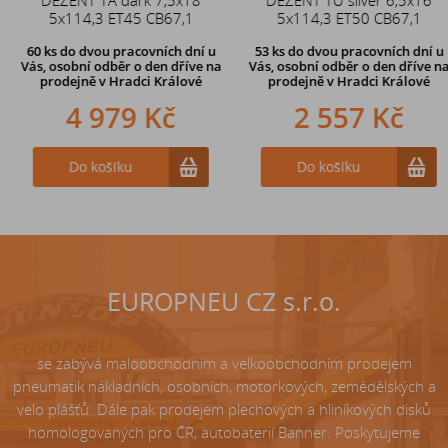
5x114,3 ET45 CB67,1
zahnutý ventil TR87
5x114,3 ET50 CB67,1
60 ks
do dvou pracovních dní u
53 ks
do dvou pracovních dní u
Vás, osobní odběr o den dříve
na
Vás, osobní odběr o den dříve
na
prodejně v Hradci Králové
prodejně v Hradci Králové
4 979 Kč
242 Kč
2 557 Kč
Do košíku
Do košíku
Do košíku
EUROPNEU CZ s.r.o.
se zabývá maloobchodním a velkoobchodním prodejem
pneumatik nákladních, osobních, motorkových, zemědělských a
velo plášťů. Dále pak prodejem plechových a hliníkových disků
homologovaných pro ČR, autobaterií Banner. Poskytujeme