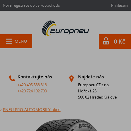
Nová registrace do velkoobchodu
Přihlášení
0 Kč
MENU
Kontaktujte nás
Najdete nás
+420 495 538 318
Europneu CZ s.r.o.
+420 724 192 793
Hořická 23
500 02 Hradec Králové
PNEU PRO AUTOMOBILY akce