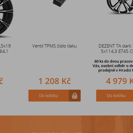
Ventil TPMS čidlo tlaku
Duše 12x4 (4.00-4) kovový
DEZENT TA dark 7,5x18
zahnutý ventil TR87
5x114,3 ET45 CB67,1
60 ks
do dvou pracovních dní u
Vás, osobní odběr o den dříve
na
prodejně v Hradci Králové
1 208 Kč
242 Kč
4 979 Kč
Do košíku
Do košíku
Do košíku