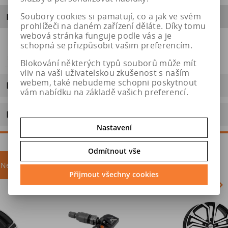
Soubory cookies si pamatují, co a jak ve svém
Parametry
prohlížeči na daném zařízení děláte. Díky tomu
webová stránka funguje podle vás a je
schopná se přizpůsobit vašim preferencím.
Energetický
https://eprel.ec.europa.eu/qr/1945842
štítek
Blokování některých typů souborů může mít
vliv na vaši uživatelskou zkušenost s naším
webem, také nebudeme schopni poskytnout
Dotaz na výrobek
vám nabídku na základě vašich preferencí.
Doporučit výrobek
Nastavení
Odmítnout vše
Nejprodávanější
akce
Přijmout všechny cookies
Akce