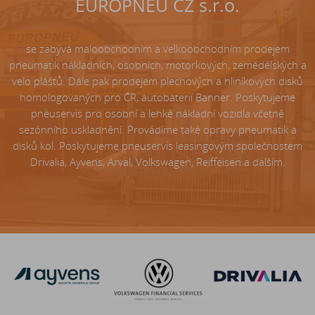
EUROPNEU CZ s.r.o.
se zabývá maloobchodním a velkoobchodním prodejem
pneumatik nákladních, osobních, motorkových, zemědělských a
velo plášťů. Dále pak prodejem plechových a hliníkových disků
homologovaných pro ČR, autobaterií Banner. Poskytujeme
pneuservis pro osobní a lehké nákladní vozidla včetně
sezónního uskladnění. Provádíme také opravy pneumatik a
disků kol. Poskytujeme pneuservis leasingovým společnostem
Drivalia, Ayvens, Arval, Volkswagen, Reiffeisen a dalším.