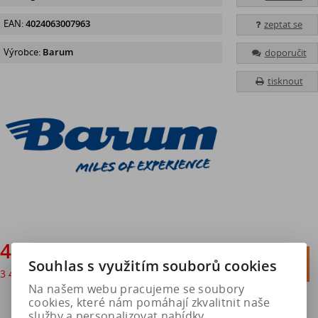
EAN:
4024063007963
zeptat se
Výrobce:
Barum
doporučit
tisknout
4 185 Kč

Souhlas s využitím souborů cookies
Do košíku
3 459 Kč
bez DPH

Na našem webu pracujeme se soubory
cookies, které nám pomáhají zkvalitnit naše
služby a personalizovat nabídky.