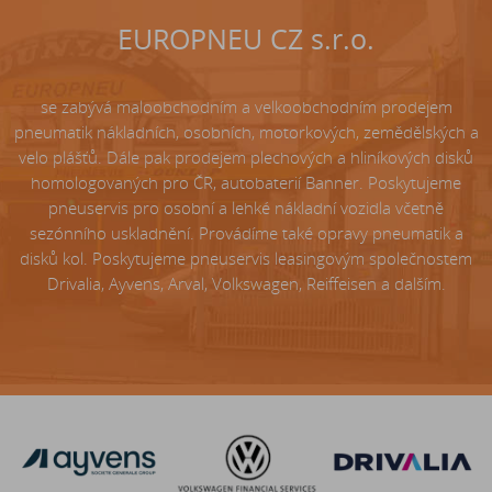
EUROPNEU CZ s.r.o.
se zabývá maloobchodním a velkoobchodním prodejem
pneumatik nákladních, osobních, motorkových, zemědělských a
velo plášťů. Dále pak prodejem plechových a hliníkových disků
homologovaných pro ČR, autobaterií Banner. Poskytujeme
pneuservis pro osobní a lehké nákladní vozidla včetně
sezónního uskladnění. Provádíme také opravy pneumatik a
disků kol. Poskytujeme pneuservis leasingovým společnostem
Drivalia, Ayvens, Arval, Volkswagen, Reiffeisen a dalším.