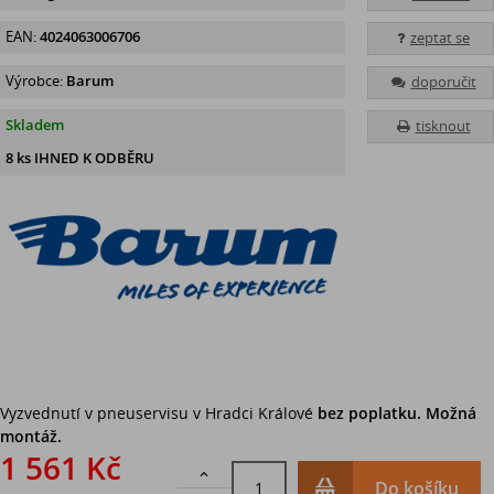
EAN:
4024063006706
zeptat se
Výrobce:
Barum
doporučit
Skladem
tisknout
8 ks IHNED K ODBĚRU
Vyzvednutí v pneuservisu v Hradci Králové
bez poplatku. Možná
montáž.
1 561 Kč

Do košíku