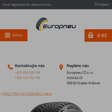
Nová registrace do velkoobchodu
Přihlášení
0 Kč
MENU
Kontaktujte nás
Najdete nás
+420 495 538 318
Europneu CZ s.r.o.
+420 724 192 793
Hořická 23
500 02 Hradec Králové
PNEU PRO AUTOMOBILY akce