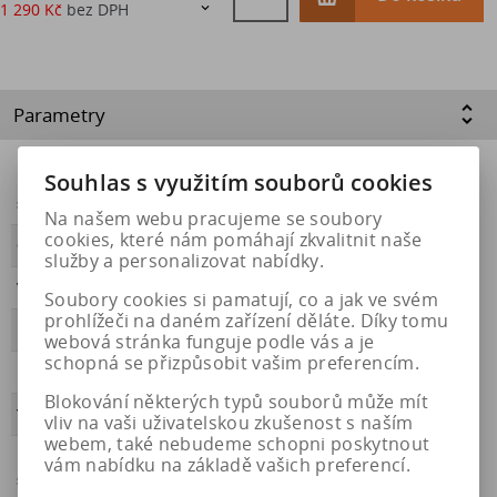
1 290 Kč
bez DPH

Parametry
Souhlas s využitím souborů cookies
Energetický
https://eprel.ec.europa.eu/qr/1558922
štítek
Na našem webu pracujeme se soubory
cookies, které nám pomáhají zkvalitnit naše
OBDOBÍ
zimní
služby a personalizovat nabídky.
VALIVÝ ODPOR
B
Soubory cookies si pamatují, co a jak ve svém
prohlížeči na daném zařízení děláte. Díky tomu
PŘILNAVOST
C
webová stránka funguje podle vás a je
schopná se přizpůsobit vašim preferencím.
HLUČNOST
72
Blokování některých typů souborů může mít
Třída hluku
B
vliv na vaši uživatelskou zkušenost s naším
webem, také nebudeme schopni poskytnout
Přilnavost na
Ano
vám nabídku na základě vašich preferencí.
sněhu