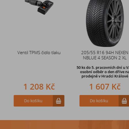
Ventil TPMS čidlo tlaku
Duše 12x4 (4.00-4) kovový
205/55 R16 94H NEXEN
zahnutý ventil TR87
NBLUE 4 SEASON 2 XL
50 ks
do 5. pracovních dní u Vás,
osobní odběr o den dříve na
prodejně
v Hradci Králové
1 208 Kč
242 Kč
1 607 Kč
Do košíku
Do košíku
Do košíku