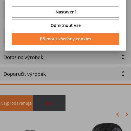
Přilnavost na
Ne
Nastavení
ledu
Hmotnost
8,23
Odmítnout vše
Energetický
Přijmout všechny cookies
štítek
Dotaz na výrobek
Doporučit výrobek
Nejprodávanější
akce
Akce