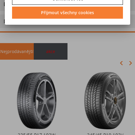
Dotaz na výrobek
Přijmout všechny cookies
Doporučit výrobek
Nejprodávanější
akce
Akce
235/55 R17 103W
Duše 12x4 (4.00-4) kovový
245/45 R19 102V