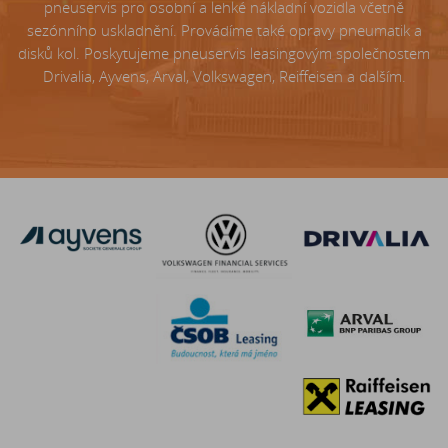
pneuservis pro osobní a lehké nákladní vozidla včetně
sezónního uskladnění. Provádíme také opravy pneumatik a
disků kol. Poskytujeme pneuservis leasingovým společnostem
Drivalia, Ayvens, Arval, Volkswagen, Reiffeisen a dalším.