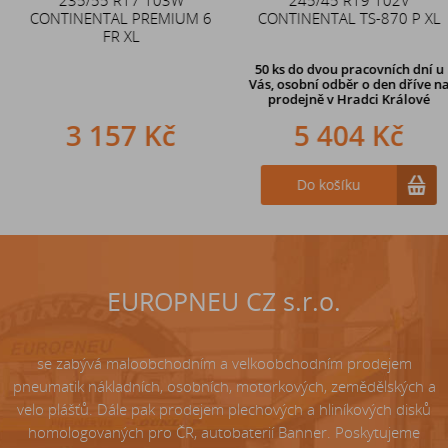
CONTINENTAL PREMIUM 6
CONTINENTAL TS-870 P XL
zahnutý ventil TR87
FR XL
50 ks
do dvou pracovních dní u
Vás, osobní odběr o den dříve
na
prodejně v Hradci Králové
3 157 Kč
242 Kč
5 404 Kč
Do košíku
Do košíku
EUROPNEU CZ s.r.o.
se zabývá maloobchodním a velkoobchodním prodejem
pneumatik nákladních, osobních, motorkových, zemědělských a
velo plášťů. Dále pak prodejem plechových a hliníkových disků
homologovaných pro ČR, autobaterií Banner. Poskytujeme