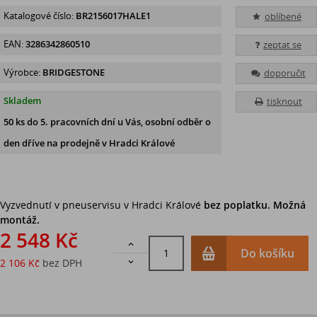
Katalogové číslo:
BR2156017HALE1
oblíbené
EAN:
3286342860510
zeptat se
Výrobce:
BRIDGESTONE
doporučit
Skladem
tisknout
50 ks
do 5. pracovních dní u Vás, osobní odběr o
den dříve na prodejně
v Hradci Králové
Vyzvednutí v pneuservisu v Hradci Králové
bez poplatku. Možná
montáž.
2 548 Kč

Do košíku
2 106 Kč
bez DPH
