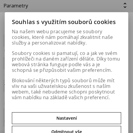
Parametry
Souhlas s využitím souborů cookies
Přilnavost na
NE
ledu
Na našem webu pracujeme se soubory
cookies, které nám pomáhají zkvalitnit naše
PŘILNAVOST
B
služby a personalizovat nabídky.
Třída hluku
A
Soubory cookies si pamatují, co a jak ve svém
prohlížeči na daném zařízení děláte. Díky tomu
HLUČNOST
67
webová stránka funguje podle vás a je
schopná se přizpůsobit vašim preferencím.
OBDOBÍ
letní
Blokování některých typů souborů může mít
vliv na vaši uživatelskou zkušenost s naším
VALIVÝ ODPOR
C
webem, také nebudeme schopni poskytnout
vám nabídku na základě vašich preferencí.
Přilnavost na
NE
sněhu
Energetický
https://eprel.ec.europa.eu/qr/1170514
Nastavení
štítek
Odmítnout vše