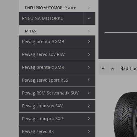
PNEU PRO AUTOMOBILY akce
PNEU NA MOTORKU
MITAS
Pewag brenta 9 XMB
Pewag servo suv RSV
Pewag brenta-c XMR
Řadit p
Pewag servo sport RSS
Pewag RSM Servomatik SUV
Pewag snox suv SXV
Pewag snox pro SXP
Pewag servo RS