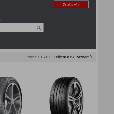
Zrušit vše
NÍ
Strana
1
z
219
Celkem
8756
záznamů