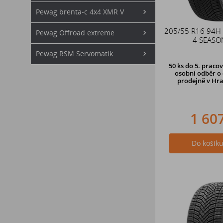
Pewag brenta-c 4x4 XMR V
205/55 R16 94H
Pewag Offroad extreme
4 SEASO
Pewag RSM Servomatik
50 ks
do 5. pracov
osobní odběr o 
prodejně
v Hra
1 60
Do košík