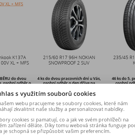
nkook K137A
215/60 R17 96H NOKIAN
235/45 R
100V XL + MFS
SNOWPROOF 2 SUV
DBĚRU
do dvou
4 ks
do dvou pracovních dní u Vás,
46 ks
do 5. p
s, osobní odběr o
osobní odběr o den dříve
na
osobní odb
ejně v Hradci
prodejně v Hradci Králové
prodejně
vé
hlas s využitím souborů cookies
, k odeslání
našem webu pracujeme se soubory cookies, které nám
6 Kč
2 526 Kč
2 
hají zkvalitnit naše služby a personalizovat nabídky.
ory cookies si pamatují, co a jak ve svém prohlížeči na
ém zařízení děláte. Díky tomu webová stránka funguje po
u
Do košíku
Do k
a je schopná se přizpůsobit vašim preferencím.