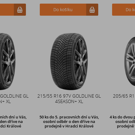
u
Do košíku
Do k
 GOLDLINE GL
215/55 R16 97V GOLDLINE GL
205/65 R
N+ XL
4SEASON+ XL
ních dní u Vás,
50 ks
do 5. pracovních dní u Vás,
4 ks
do dvou p
den dříve na
osobní odběr o den dříve na
osobní odb
dci Králové
prodejně
v Hradci Králové
prodejně 