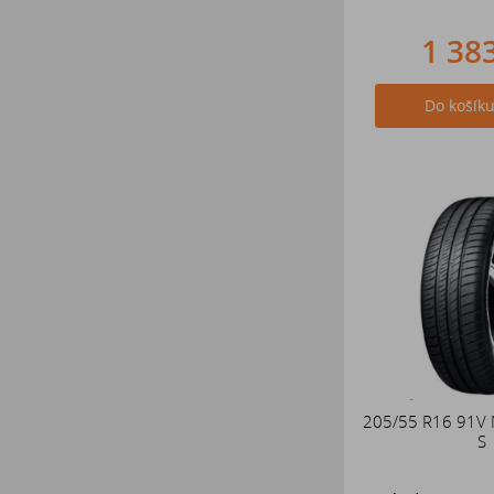
1 38
Do košík
205/55 R16 91V
S