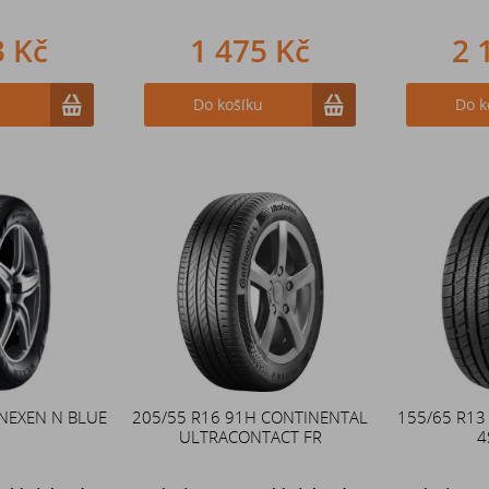
3 Kč
1 475 Kč
2 
u
Do košíku
Do k
 NEXEN N BLUE
205/55 R16 91H CONTINENTAL
155/65 R13
ULTRACONTACT FR
4