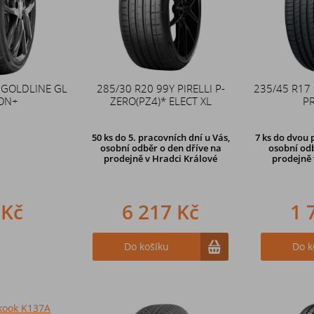
 GOLDLINE GL
285/30 R20 99Y PIRELLI P-
235/45 R17
ON+
ZERO(PZ4)* ELECT XL
P
50 ks
do 5. pracovních dní u Vás,
7 ks
do dvou p
osobní odběr o den dříve na
osobní odb
prodejně
v Hradci Králové
prodejně 
 Kč
6 217 Kč
1 
Do košíku
Do k