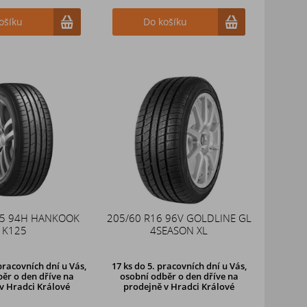
ošíku
Do košíku
15 94H HANKOOK
205/60 R16 96V GOLDLINE GL
K125
4SEASON XL
racovních dní u Vás,
17 ks
do 5. pracovních dní u Vás,
ěr o den dříve
na
osobní odběr o den dříve na
v Hradci Králové
prodejně
v Hradci Králové