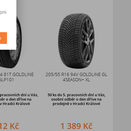
pni
s
14 81T GOLDLINE
205/55 R16 94V GOLDLINE GL
GLP101
4SEASON+ XL
pracovních dní u Vás,
50 ks
do 5. pracovních dní u Vás,
ěr o den dříve
na
osobní odběr o den dříve na
v Hradci Králové
prodejně
v Hradci Králové
12 Kč
1 389 Kč