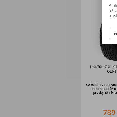
Blo
uži
pos
N
195/65 R15 9
GLP1
50 ks
do dvou praco
osobní odběr o 
prodejně v Hra
789