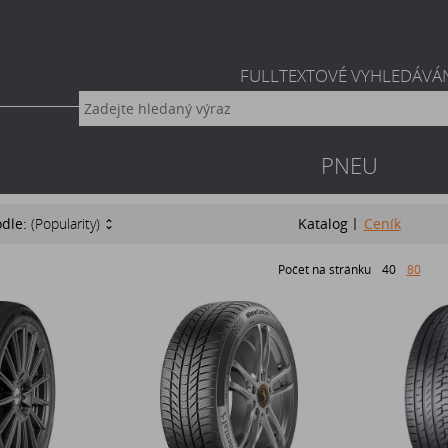
FULLTEXTOVÉ VYHLEDÁVÁ
PNEU
odle:
(Popularity)
Katalog
Ceník
Počet na stránku
40
80