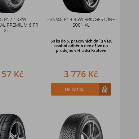
55 R17 103W
235/40 R19 96W BRIDGESTONE
AL PREMIUM 6 FR
S001 XL
XL
50 ks
do 5. pracovních dní u Vás,
osobní odběr o den dříve na
prodejně
v Hradci Králové
157 Kč
3 776 Kč
Do košíku