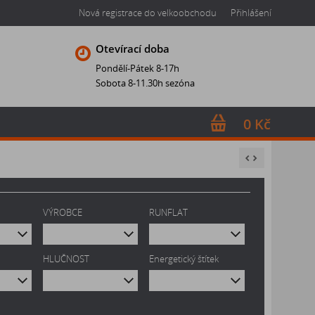
Nová registrace do velkoobchodu
Přihlášení
Otevírací doba
Pondělí-Pátek 8-17h
Sobota 8-11.30h sezóna
0 Kč
VÝROBCE
RUNFLAT
HLUČNOST
Energetický štítek