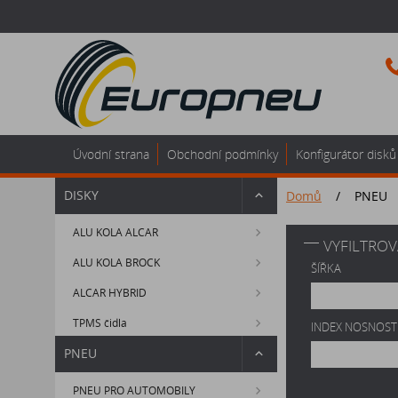
Úvodní strana
Obchodní podmínky
Konfigurátor disků
DISKY
Domů
/
PNEU
ALU KOLA ALCAR
VYFILTROV
ALU KOLA BROCK
ŠÍŘKA
ALCAR HYBRID
TPMS čidla
INDEX NOSNOST
PNEU
PNEU PRO AUTOMOBILY