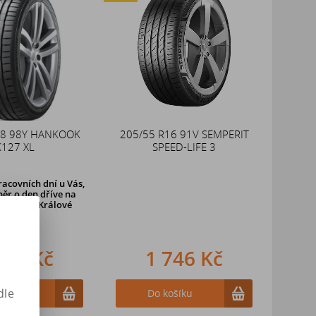
18 98Y HANKOOK
205/55 R16 91V SEMPERIT
K127 XL
SPEED-LIFE 3
racovních dní u Vás,
ěr o den dříve na
v Hradci Králové
796 Kč
1 746 Kč
dle
ošíku
Do košíku