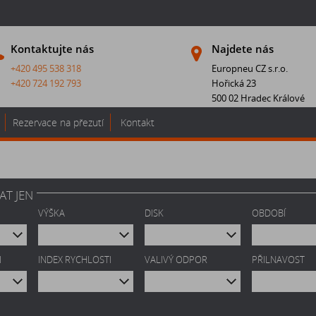
Kontaktujte nás
Najdete nás
+420 495 538 318
Europneu CZ s.r.o.
+420 724 192 793
Hořická 23
500 02 Hradec Králové
Rezervace na přezutí
Kontakt
AT JEN
VÝŠKA
DISK
OBDOBÍ
I
INDEX RYCHLOSTI
VALIVÝ ODPOR
PŘILNAVOST