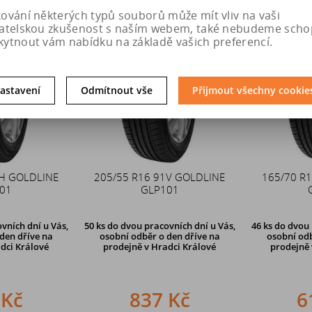
kování některých typů souborů může mít vliv na vaši
vatelskou zkušenost s naším webem, také nebudeme scho
kytnout vám nabídku na základě vašich preferencí.
astavení
Odmítnout vše
Přijmout všechny cookie
1H GOLDLINE
205/55 R16 91V GOLDLINE
165/70 R
01
GLP101
vních dní u Vás,
50 ks
do dvou pracovních dní u Vás,
46 ks
do dvou 
den dříve
na
osobní odběr o den dříve
na
osobní odb
dci Králové
prodejně v Hradci Králové
prodejně 
 Kč
837 Kč
6