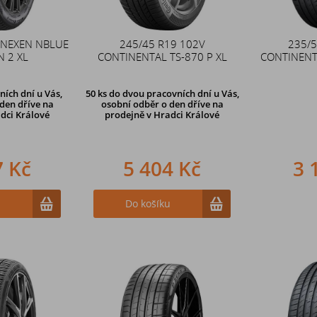
 NEXEN NBLUE
245/45 R19 102V
235/
N 2 XL
CONTINENTAL TS-870 P XL
CONTINENT
ních dní u Vás,
50 ks
do dvou pracovních dní u Vás,
den dříve na
osobní odběr o den dříve
na
dci Králové
prodejně v Hradci Králové
7 Kč
5 404 Kč
3 
u
Do košíku