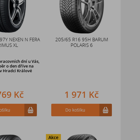
 97Y NEXEN N FERA
205/65 R16 95H BARUM
RIMUS XL
POLARIS 6
racovních dní u Vás,
ěr o den dříve
na
v Hradci Králové
769 Kč
1 971 Kč
ošíku
Do košíku
Akce