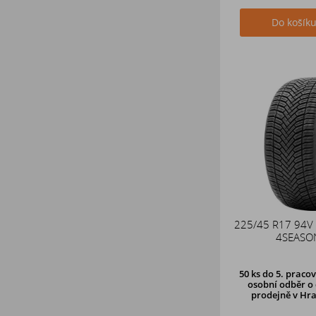
Do košík
225/45 R17 94V
4SEASO
50 ks
do 5. pracov
osobní odběr o 
prodejně
v Hra