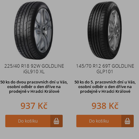
225/40 R18 92W GOLDLINE
145/70 R12 69T GOLDLINE
iGL910 XL
GLP101
50 ks
do dvou pracovních dní u Vás,
50 ks
do 5. pracovních dní u Vás,
osobní odběr o den dříve
na
osobní odběr o den dříve na
prodejně v Hradci Králové
prodejně
v Hradci Králové
937 Kč
938 Kč
Do košíku
Do košíku