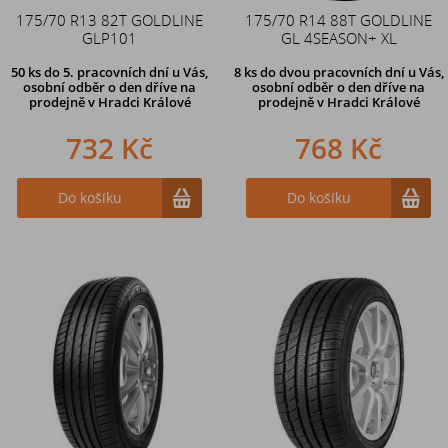
175/70 R13 82T GOLDLINE
175/70 R14 88T GOLDLINE
GLP101
GL 4SEASON+ XL
50 ks
do 5. pracovních dní u Vás,
8 ks
do dvou pracovních dní u Vás,
osobní odběr o den dříve na
osobní odběr o den dříve
na
prodejně
v Hradci Králové
prodejně v Hradci Králové
732 Kč
768 Kč
Do košíku
Do košíku