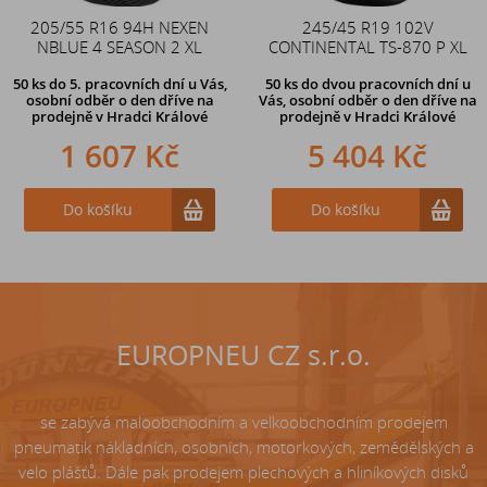
205/55 R16 94H NEXEN
Duše 12x4 (4.00-4) kovový
245/45 R19 102V
NBLUE 4 SEASON 2 XL
CONTINENTAL TS-870 P XL
zahnutý ventil TR87
50 ks
do 5. pracovních dní u Vás,
50 ks
do dvou pracovních dní u
osobní odběr o den dříve na
Vás, osobní odběr o den dříve
na
prodejně
v Hradci Králové
prodejně v Hradci Králové
1 607 Kč
242 Kč
5 404 Kč
Do košíku
Do košíku
Do košíku
EUROPNEU CZ s.r.o.
se zabývá maloobchodním a velkoobchodním prodejem
pneumatik nákladních, osobních, motorkových, zemědělských a
velo plášťů. Dále pak prodejem plechových a hliníkových disků