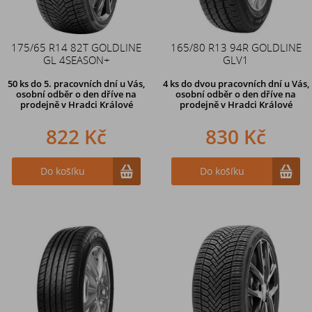
175/65 R14 82T GOLDLINE
165/80 R13 94R GOLDLINE
GL 4SEASON+
GLV1
50 ks
do 5. pracovních dní u Vás,
4 ks
do dvou pracovních dní u Vás,
osobní odběr o den dříve na
osobní odběr o den dříve
na
prodejně
v Hradci Králové
prodejně v Hradci Králové
822 Kč
830 Kč
Do košíku
Do košíku