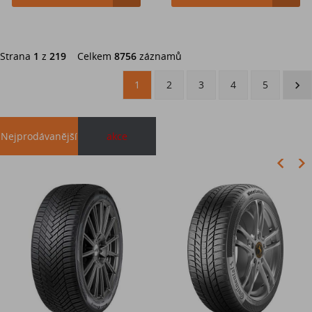
Strana
1
z
219
Celkem
8756
záznamů
1
2
3
4
5
Nejprodávanější
akce
Akce