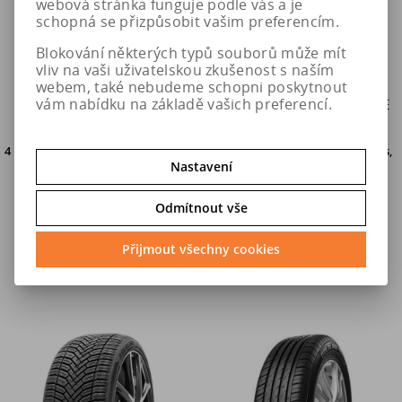
webová stránka funguje podle vás a je
schopná se přizpůsobit vašim preferencím.
Blokování některých typů souborů může mít
vliv na vaši uživatelskou zkušenost s naším
webem, také nebudeme schopni poskytnout
vám nabídku na základě vašich preferencí.
175/65 R14 90T GOLDLINE
155/80 R12 88Q GOLDLINE
GLV1
GLV1
4 ks
do dvou pracovních dní u Vás,
24 ks
do 5. pracovních dní u Vás,
osobní odběr o den dříve
na
osobní odběr o den dříve na
Nastavení
prodejně v Hradci Králové
prodejně
v Hradci Králové
Odmítnout vše
872 Kč
874 Kč
Přijmout všechny cookies
Do košíku
Do košíku