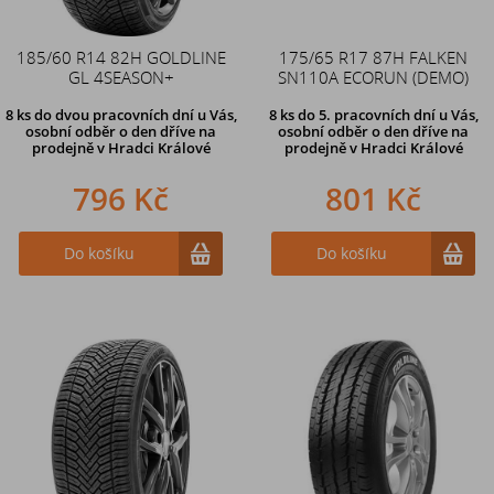
185/60 R14 82H GOLDLINE
175/65 R17 87H FALKEN
GL 4SEASON+
SN110A ECORUN (DEMO)
8 ks
do dvou pracovních dní u Vás,
8 ks
do 5. pracovních dní u Vás,
osobní odběr o den dříve
na
osobní odběr o den dříve na
prodejně v Hradci Králové
prodejně
v Hradci Králové
796 Kč
801 Kč
Do košíku
Do košíku