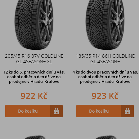
205/45 R16 87V GOLDLINE
185/65 R14 86H GOLDLINE
GL 4SEASON+ XL
GL 4SEASON+
12 ks
do 5. pracovních dní u Vás,
4 ks
do dvou pracovních dní u Vás,
osobní odběr o den dříve na
osobní odběr o den dříve
na
prodejně
v Hradci Králové
prodejně v Hradci Králové
922 Kč
923 Kč
Do košíku
Do košíku