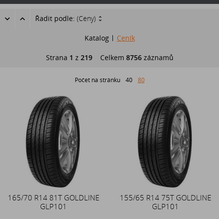
Řadit podle:
(Ceny)
Katalog
Ceník
Strana
1
z
219
Celkem
8756
záznamů
Počet na stránku
40
80
165/70 R14 81T GOLDLINE
155/65 R14 75T GOLDLINE
GLP101
GLP101