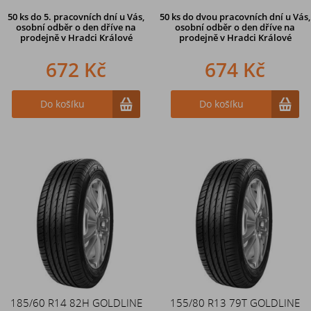
50 ks
do 5. pracovních dní u Vás,
50 ks
do dvou pracovních dní u Vás,
osobní odběr o den dříve na
osobní odběr o den dříve
na
prodejně
v Hradci Králové
prodejně v Hradci Králové
672 Kč
674 Kč
Do košíku
Do košíku
185/60 R14 82H GOLDLINE
155/80 R13 79T GOLDLINE