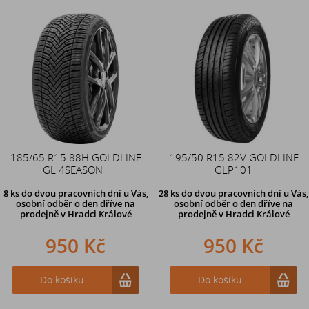
185/65 R15 88H GOLDLINE
195/50 R15 82V GOLDLINE
GL 4SEASON+
GLP101
8 ks
do dvou pracovních dní u Vás,
28 ks
do dvou pracovních dní u Vás,
osobní odběr o den dříve
na
osobní odběr o den dříve
na
prodejně v Hradci Králové
prodejně v Hradci Králové
950 Kč
950 Kč
Do košíku
Do košíku