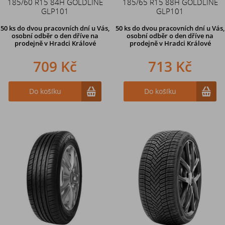
185/60 R15 84H GOLDLINE
185/65 R15 88H GOLDLINE
GLP101
GLP101
50 ks
do dvou pracovních dní u Vás,
50 ks
do dvou pracovních dní u Vás,
osobní odběr o den dříve
na
osobní odběr o den dříve
na
prodejně v Hradci Králové
prodejně v Hradci Králové
709 Kč
713 Kč
Do košíku
Do košíku