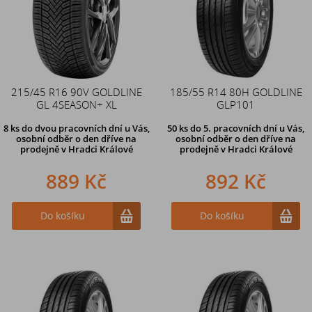
215/45 R16 90V GOLDLINE
185/55 R14 80H GOLDLINE
GL 4SEASON+ XL
GLP101
8 ks
do dvou pracovních dní u Vás,
50 ks
do 5. pracovních dní u Vás,
osobní odběr o den dříve
na
osobní odběr o den dříve na
prodejně v Hradci Králové
prodejně
v Hradci Králové
889 Kč
892 Kč
Do košíku
Do košíku