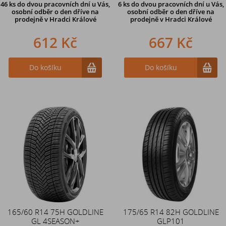
46 ks
do dvou pracovních dní u Vás,
6 ks
do dvou pracovních dní u Vás,
osobní odběr o den dříve
na
osobní odběr o den dříve
na
prodejně v Hradci Králové
prodejně v Hradci Králové
612 Kč
667 Kč
Do košíku
Do košíku
165/60 R14 75H GOLDLINE
175/65 R14 82H GOLDLINE
GL 4SEASON+
GLP101