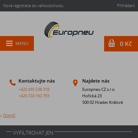
Nová registrace do velkoobchodu
Přihlášení
0 Kč
MENU
Kontaktujte nás
Najdete nás
+420 495 538 318
Europneu CZ s.r.o.
+420 724 192 793
Hořická 23
500 02 Hradec Králové
Domů
VYFILTROVAT JEN