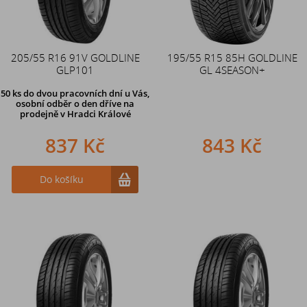
205/55 R16 91V GOLDLINE
195/55 R15 85H GOLDLINE
GLP101
GL 4SEASON+
50 ks
do dvou pracovních dní u Vás,
osobní odběr o den dříve
na
prodejně v Hradci Králové
837 Kč
843 Kč
Do košíku