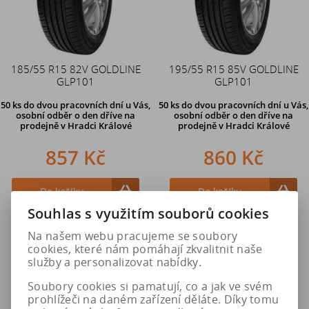
185/55 R15 82V GOLDLINE
195/55 R15 85V GOLDLINE
GLP101
GLP101
50 ks
do dvou pracovních dní u Vás,
50 ks
do dvou pracovních dní u Vás,
osobní odběr o den dříve
na
osobní odběr o den dříve
na
prodejně v Hradci Králové
prodejně v Hradci Králové
857 Kč
860 Kč
Do košíku
Do košíku
Souhlas s využitím souborů cookies
Na našem webu pracujeme se soubory
cookies, které nám pomáhají zkvalitnit naše
služby a personalizovat nabídky.
Soubory cookies si pamatují, co a jak ve svém
prohlížeči na daném zařízení děláte. Díky tomu