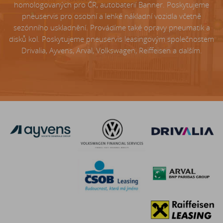
homologovaných pro ČR, autobaterií Banner. Poskytujeme
pneuservis pro osobní a lehké nákladní vozidla včetně
sezónního uskladnění. Provádíme také opravy pneumatik a
disků kol. Poskytujeme pneuservis leasingovým společnostem
Drivalia, Ayvens, Arval, Volkswagen, Reiffeisen a dalším.