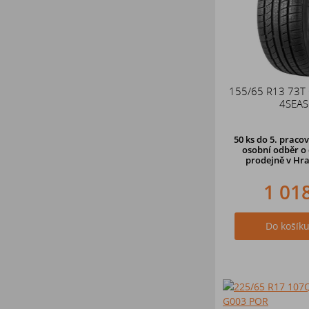
155/65 R13 73T
4SEA
50 ks
do 5. pracov
osobní odběr o 
prodejně
v Hra
1 01
Do košík