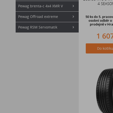
4 SEASO
Pewag brenta-c 4x4 XMR V
Pewag Offroad extreme
50 ks
do 5. pracov
osobní odběr o 
prodejně
v Hra
Pewag RSM Servomatik
1 60
Do košík