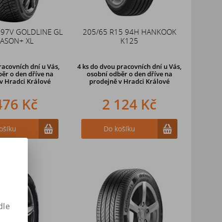
 97V GOLDLINE GL
205/65 R15 94H HANKOOK
ASON+ XL
K125
racovních dní u Vás,
4 ks
do dvou pracovních dní u Vás,
ěr o den dříve na
osobní odběr o den dříve
na
v Hradci Králové
prodejně v Hradci Králové
476 Kč
2 124 Kč
ošíku
Do košíku
dle