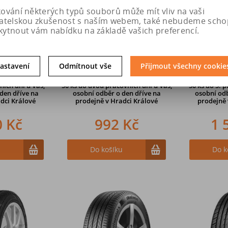
kování některých typů souborů může mít vliv na vaši
vatelskou zkušenost s naším webem, také nebudeme scho
kytnout vám nabídku na základě vašich preferencí.
 GOLDLINE GL
195/65 R15 91H GOLDLINE GL
205/55 R16
N XL
4SEASON
astavení
Odmítnout vše
Přijmout všechny cookie
ních dní u Vás,
50 ks
do dvou pracovních dní u Vás,
50 ks
do 5. p
den dříve na
osobní odběr o den dříve
na
osobní odb
dci Králové
prodejně v Hradci Králové
prodejně
0 Kč
992 Kč
1 
u
Do košíku
Do k