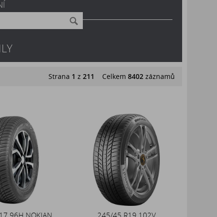
NÍ
LY
Strana
1
z
211
Celkem
8402
záznamů
R17 96H NOKIAN
245/45 R19 102V