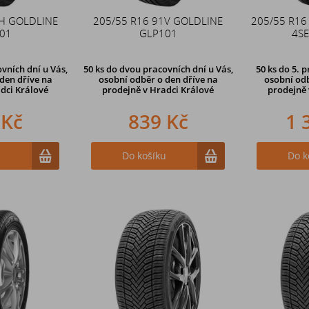
1H GOLDLINE
205/55 R16 91V GOLDLINE
205/55 R16
01
GLP101
4SE
vních dní u Vás,
50 ks
do dvou pracovních dní u Vás,
50 ks
do 5. p
den dříve
na
osobní odběr o den dříve
na
osobní odb
dci Králové
prodejně v Hradci Králové
prodejně
 Kč
839 Kč
1 
u
Do košíku
Do k