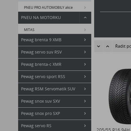
PNEU PRO AUTOMOBILY akce
PNEU NA MOTORKU
MITAS
Pewag brenta 9 XMB
Řadit p
Pewag servo suv RSV
Pewag brenta-c XMR
Pewag servo sport RSS
Pewag RSM Servomatik SUV
Pewag snox suv SXV
Pewag snox pro SXP
Pewag servo RS
205/55 R16 94H