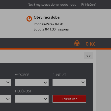
Nová registrace do velkoobchodu
Přihlášení
Otevírací doba
Pondělí-Pátek 8-17h
Sobota 8-11.30h sezóna
0 Kč
VÝROBCE
RUNFLAT
HLUČNOST
Zrušit vše