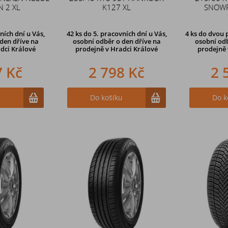
N 2 XL
K127 XL
SNOWP
ních dní u Vás,
42 ks
do 5. pracovních dní u Vás,
4 ks
do dvou p
den dříve na
osobní odběr o den dříve na
osobní odb
dci Králové
prodejně
v Hradci Králové
prodejně 
7 Kč
2 798 Kč
2 
u
Do košíku
Do k