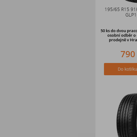
195/65 R15 9
GLP1
50 ks
do dvou praco
osobní odběr o 
prodejně v Hra
790
Do košík