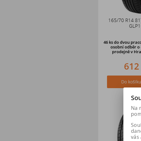
165/70 R14 8
GLP1
46 ks
do dvou praco
osobní odběr o 
prodejně v Hra
612
Do košík
Sou
Na 
pomá
Soub
dan
vás 