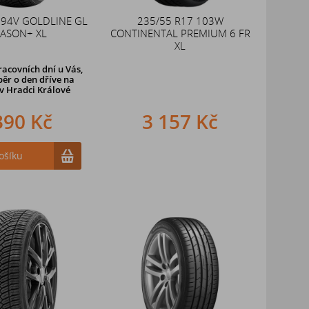
 94V GOLDLINE GL
235/55 R17 103W
ASON+ XL
CONTINENTAL PREMIUM 6 FR
XL
racovních dní u Vás,
ěr o den dříve na
v Hradci Králové
390 Kč
3 157 Kč
ošíku