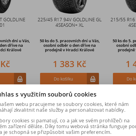
1T GOLDLINE
225/45 R17 94V GOLDLINE GL
215/55 R16
01
4SEASON+ XL
4SE
vních dní u Vás,
50 ks
do 5. pracovních dní u Vás,
50 ks
do 5. p
den dříve
na
osobní odběr o den dříve na
osobní odb
dci Králové
prodejně
v Hradci Králové
prodejně
 Kč
1 383 Kč
1 
u
Do košíku
Do k
hlas s využitím souborů cookies
našem webu pracujeme se soubory cookies, které nám
hají zkvalitnit naše služby a personalizovat nabídky.
ory cookies si pamatují, co a jak ve svém prohlížeči na
ém zařízení děláte. Díky tomu webová stránka funguje po
a je schopná se přizpůsobit vašim preferencím.