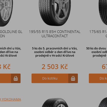
 GOLDLINE GL
195/55 R15 85H CONTINENTAL
175/65 R
SON
ULTRACONTACT
ních dní u Vás,
5 ks
do 5. pracovních dní u Vás,
50 ks
do dvou 
den dříve na
osobní odběr o den dříve na
osobní odb
dci Králové
prodejně
v Hradci Králové
prodejně 
8 Kč
2 503 Kč
6
u
Do košíku
Do k