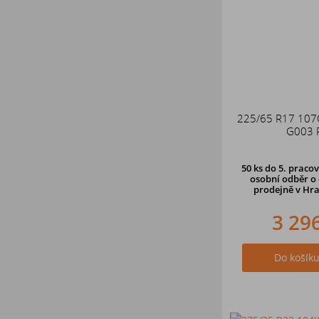
225/65 R17 10
G003 
50 ks
do 5. pracov
osobní odběr o 
prodejně
v Hra
3 29
Do košík