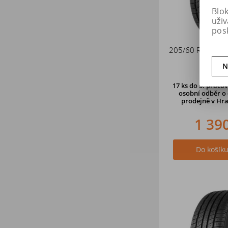
Blo
uži
pos
205/60 R16 96V
4SEASO
N
17 ks
do 5. pracov
osobní odběr o 
prodejně
v Hra
1 39
Do košík