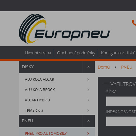
Úvodní strana
Obchodní podmínky
Konfigurátor disků
DISKY
Domů
/
PNEU
ALU KOLA ALCAR
VYFILTROV
ALU KOLA BROCK
ŠÍŘKA
ALCAR HYBRID
TPMS čidla
INDEX NOSNOST
PNEU
PNEU PRO AUTOMOBILY