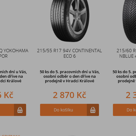
7Q YOKOHAMA
215/55 R17 94V CONTINENTAL
215/60 
POR
ECO 6
NBLUE 
ních dní u Vás,
50 ks
do 5. pracovních dní u Vás,
50 ks
do 5. p
den dříve na
osobní odběr o den dříve na
osobní odb
dci Králové
prodejně
v Hradci Králové
prodejně
6 Kč
2 870 Kč
2 
u
Do košíku
Do k