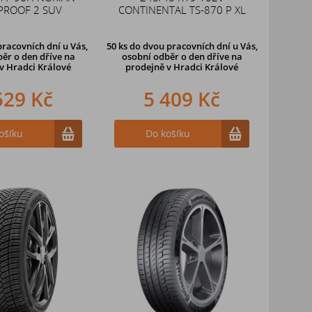
ROOF 2 SUV
CONTINENTAL TS-870 P XL
racovních dní u Vás,
50 ks
do dvou pracovních dní u Vás,
ěr o den dříve
na
osobní odběr o den dříve
na
v Hradci Králové
prodejně v Hradci Králové
529 Kč
5 409 Kč
ošíku
Do košíku