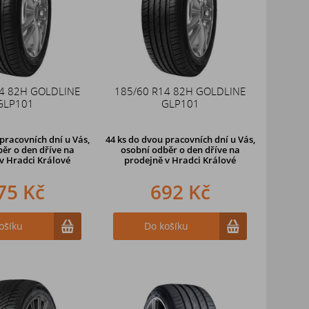
14 82H GOLDLINE
185/60 R14 82H GOLDLINE
GLP101
GLP101
pracovních dní u Vás,
44 ks
do dvou pracovních dní u Vás,
ěr o den dříve
na
osobní odběr o den dříve
na
v Hradci Králové
prodejně v Hradci Králové
75 Kč
692 Kč
ošíku
Do košíku