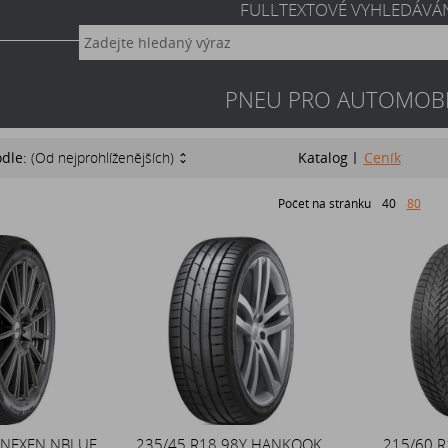
FULLTEXTOVÉ VYHLEDÁVÁ
PNEU PRO AUTOMOBI
odle:
(Od nejprohlíženějších)
Katalog
Ceník
Počet na stránku
40
80
 NEXEN NBLUE
235/45 R18 98Y HANKOOK
215/60 