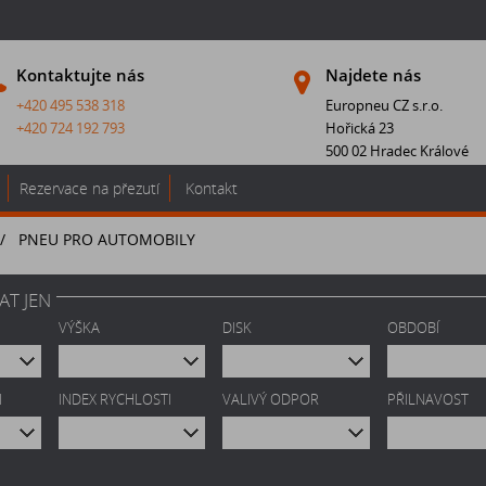
Kontaktujte nás
Najdete nás
+420 495 538 318
Europneu CZ s.r.o.
+420 724 192 793
Hořická 23
500 02 Hradec Králové
Rezervace na přezutí
Kontakt
/
PNEU PRO AUTOMOBILY
AT JEN
VÝŠKA
DISK
OBDOBÍ
I
INDEX RYCHLOSTI
VALIVÝ ODPOR
PŘILNAVOST