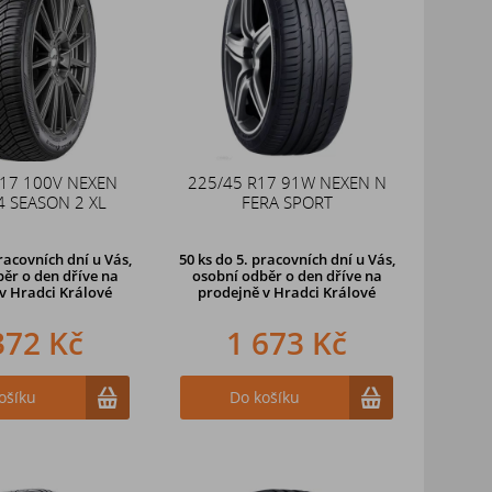
R17 100V NEXEN
225/45 R17 91W NEXEN N
4 SEASON 2 XL
FERA SPORT
racovních dní u Vás,
50 ks
do 5. pracovních dní u Vás,
ěr o den dříve na
osobní odběr o den dříve na
v Hradci Králové
prodejně
v Hradci Králové
372 Kč
1 673 Kč
ošíku
Do košíku