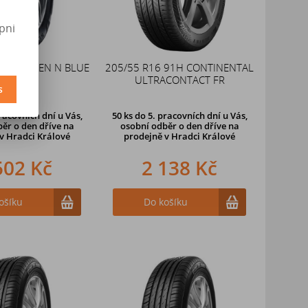
pni
 91V NEXEN N BLUE
205/55 R16 91H CONTINENTAL
S
ULTRACONTACT FR
s
racovních dní u Vás,
50 ks
do 5. pracovních dní u Vás,
ěr o den dříve na
osobní odběr o den dříve na
v Hradci Králové
prodejně
v Hradci Králové
502 Kč
2 138 Kč
ošíku
Do košíku