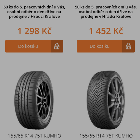
50 ks
do 5. pracovních dní u Vás,
50 ks
do 5. pracovních dní u Vás,
osobní odběr o den dříve na
osobní odběr o den dříve na
prodejně
v Hradci Králové
prodejně
v Hradci Králové
1 298 Kč
1 452 Kč
Do košíku
Do košíku
155/65 R14 75T KUMHO
155/65 R14 75T KUMHO