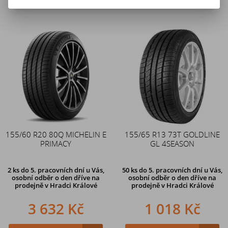
155/60 R20 80Q MICHELIN E
155/65 R13 73T GOLDLINE
PRIMACY
GL 4SEASON
2 ks
do 5. pracovních dní u Vás,
50 ks
do 5. pracovních dní u Vás,
osobní odběr o den dříve na
osobní odběr o den dříve na
prodejně
v Hradci Králové
prodejně
v Hradci Králové
3 632 Kč
1 018 Kč