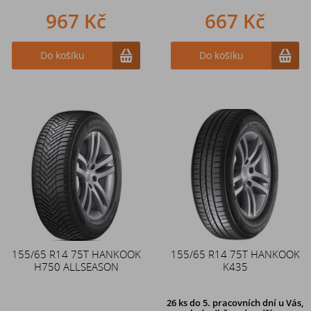
967 Kč
667 Kč
Do košíku
Do košíku
155/65 R14 75T HANKOOK
155/65 R14 75T HANKOOK
H750 ALLSEASON
K435
26 ks
do 5. pracovních dní u Vás,