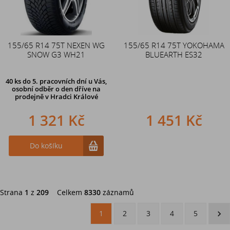
155/65 R14 75T NEXEN WG
155/65 R14 75T YOKOHAMA
SNOW G3 WH21
BLUEARTH ES32
40 ks
do 5. pracovních dní u Vás,
osobní odběr o den dříve na
prodejně
v Hradci Králové
1 321 Kč
1 451 Kč
Do košíku
Strana
1
z
209
Celkem
8330
záznamů
1
2
3
4
5