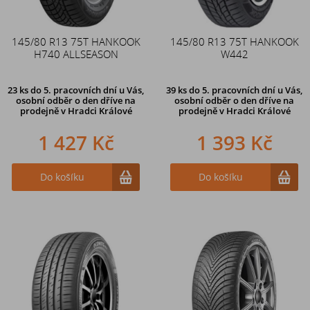
145/80 R13 75T HANKOOK
145/80 R13 75T HANKOOK
H740 ALLSEASON
W442
23 ks
do 5. pracovních dní u Vás,
39 ks
do 5. pracovních dní u Vás,
osobní odběr o den dříve na
osobní odběr o den dříve na
prodejně
v Hradci Králové
prodejně
v Hradci Králové
1 427 Kč
1 393 Kč
Do košíku
Do košíku