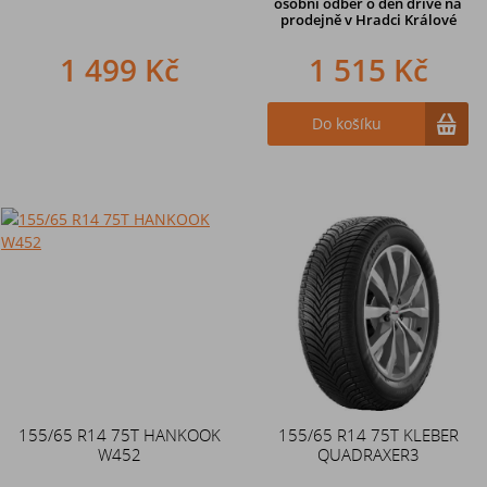
osobní odběr o den dříve na
prodejně
v Hradci Králové
1 499 Kč
1 515 Kč
Do košíku
155/65 R14 75T HANKOOK
155/65 R14 75T KLEBER
W452
QUADRAXER3