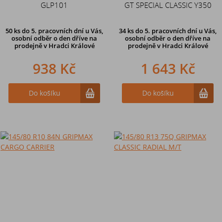
GLP101
GT SPECIAL CLASSIC Y350
50 ks
do 5. pracovních dní u Vás,
34 ks
do 5. pracovních dní u Vás,
osobní odběr o den dříve na
osobní odběr o den dříve na
prodejně
v Hradci Králové
prodejně
v Hradci Králové
938 Kč
1 643 Kč
Do košíku
Do košíku