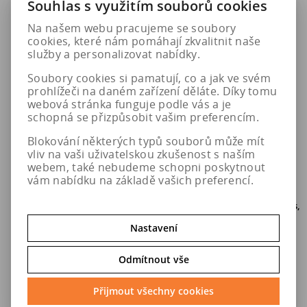
Souhlas s využitím souborů cookies
Na našem webu pracujeme se soubory
cookies, které nám pomáhají zkvalitnit naše
služby a personalizovat nabídky.
Soubory cookies si pamatují, co a jak ve svém
prohlížeči na daném zařízení děláte. Díky tomu
webová stránka funguje podle vás a je
schopná se přizpůsobit vašim preferencím.
Blokování některých typů souborů může mít
vliv na vaši uživatelskou zkušenost s naším
155/60 R20 80H GRIPMAX
155/60 R20 80Q
webem, také nebudeme schopni poskytnout
SUREGRIP A/S
BRIDGESTONE ECOPIA
vám nabídku na základě vašich preferencí.
EP500*
50 ks
do 5. pracovních dní u Vás,
osobní odběr o den dříve na
prodejně
v Hradci Králové
Nastavení
2 114 Kč
3 015 Kč
Odmítnout vše
Přijmout všechny cookies
Do košíku