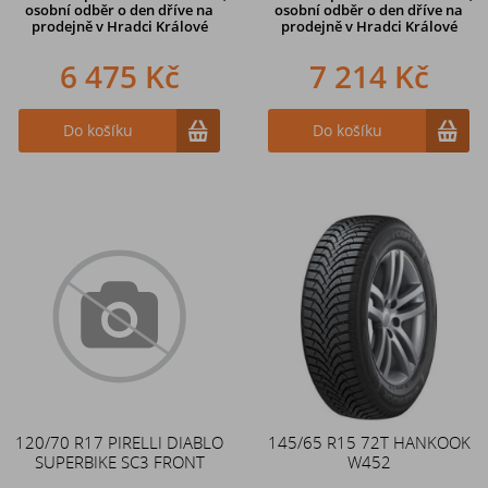
osobní odběr o den dříve na
osobní odběr o den dříve na
prodejně
v Hradci Králové
prodejně
v Hradci Králové
6 475 Kč
7 214 Kč
Do košíku
Do košíku
120/70 R17 PIRELLI DIABLO
145/65 R15 72T HANKOOK
SUPERBIKE SC3 FRONT
W452