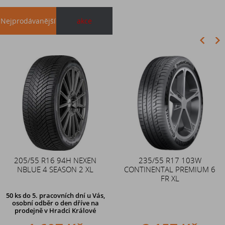
Nejprodávanější
akce
Akce
205/55 R16 94H NEXEN
Duše 12x4 (4.00-4) kovový
235/55 R17 103W
NBLUE 4 SEASON 2 XL
CONTINENTAL PREMIUM 6
zahnutý ventil TR87
FR XL
50 ks
do 5. pracovních dní u Vás,
osobní odběr o den dříve na
prodejně
v Hradci Králové