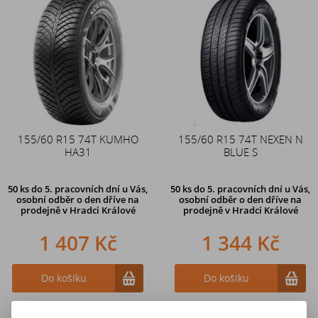
155/60 R15 74T KUMHO
155/60 R15 74T NEXEN N
HA31
BLUE S
50 ks
do 5. pracovních dní u Vás,
50 ks
do 5. pracovních dní u Vás,
osobní odběr o den dříve na
osobní odběr o den dříve na
prodejně
v Hradci Králové
prodejně
v Hradci Králové
1 407 Kč
1 344 Kč
Do košíku
Do košíku