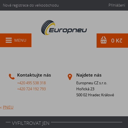
Nová registrace do velkoobchodu
Přihlášení
0 Kč
MENU
Kontaktujte nás
Najdete nás
+420 495 538 318
Europneu CZ s.r.o.
+420 724 192 793
Hořická 23
500 02 Hradec Králové
PNEU
VYFILTROVAT JEN