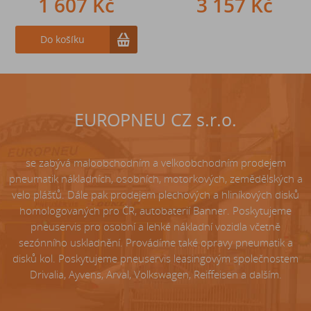
1 607 Kč
242 Kč
3 157 Kč
Do košíku
Do košíku
EUROPNEU CZ s.r.o.
se zabývá maloobchodním a velkoobchodním prodejem
pneumatik nákladních, osobních, motorkových, zemědělských a
velo plášťů. Dále pak prodejem plechových a hliníkových disků
homologovaných pro ČR, autobaterií Banner. Poskytujeme
pneuservis pro osobní a lehké nákladní vozidla včetně
sezónního uskladnění. Provádíme také opravy pneumatik a
disků kol. Poskytujeme pneuservis leasingovým společnostem
Drivalia, Ayvens, Arval, Volkswagen, Reiffeisen a dalším.