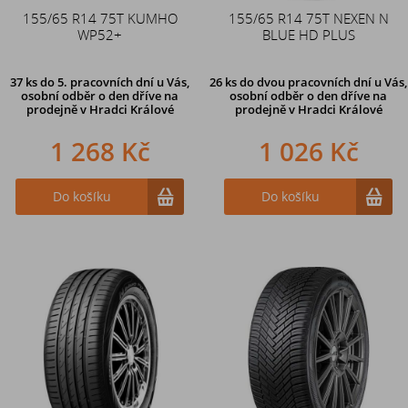
155/65 R14 75T KUMHO
155/65 R14 75T NEXEN N
WP52+
BLUE HD PLUS
37 ks
do 5. pracovních dní u Vás,
26 ks
do dvou pracovních dní u Vás,
osobní odběr o den dříve na
osobní odběr o den dříve
na
prodejně
v Hradci Králové
prodejně v Hradci Králové
1 268 Kč
1 026 Kč
Do košíku
Do košíku