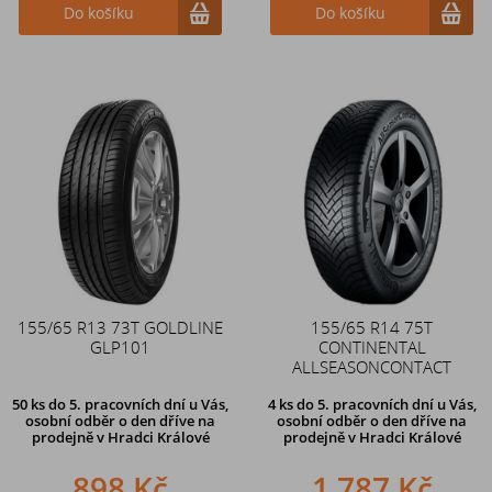
Do košíku
Do košíku
155/65 R13 73T GOLDLINE
155/65 R14 75T
GLP101
CONTINENTAL
ALLSEASONCONTACT
50 ks
do 5. pracovních dní u Vás,
4 ks
do 5. pracovních dní u Vás,
osobní odběr o den dříve na
osobní odběr o den dříve na
prodejně
v Hradci Králové
prodejně
v Hradci Králové
898 Kč
1 787 Kč