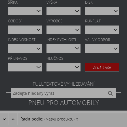
ŠÍŘKA
VÝŠKA
DISK
OBDOBÍ
VÝROBCE
RUNFLAT
INDEX NOSNOSTI
INDEX RYCHLOSTI
VALIVÝ ODPOR
PŘILNAVOST
HLUČNOST
Zrušit vše
FULLTEXTOVÉ VYHLEDÁVÁNÍ
PNEU PRO AUTOMOBILY
Řadit podle:
(Názvu produktu)