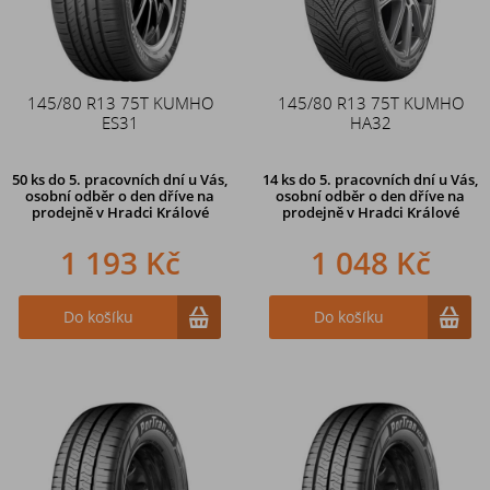
145/80 R13 75T KUMHO
145/80 R13 75T KUMHO
ES31
HA32
50 ks
do 5. pracovních dní u Vás,
14 ks
do 5. pracovních dní u Vás,
osobní odběr o den dříve na
osobní odběr o den dříve na
prodejně
v Hradci Králové
prodejně
v Hradci Králové
1 193 Kč
1 048 Kč
Do košíku
Do košíku