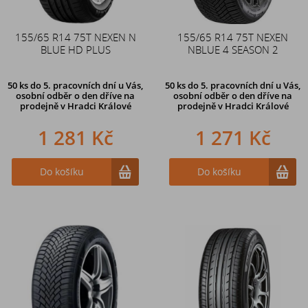
155/65 R14 75T NEXEN N
155/65 R14 75T NEXEN
BLUE HD PLUS
NBLUE 4 SEASON 2
50 ks
do 5. pracovních dní u Vás,
50 ks
do 5. pracovních dní u Vás,
osobní odběr o den dříve na
osobní odběr o den dříve na
prodejně
v Hradci Králové
prodejně
v Hradci Králové
1 281 Kč
1 271 Kč
Do košíku
Do košíku