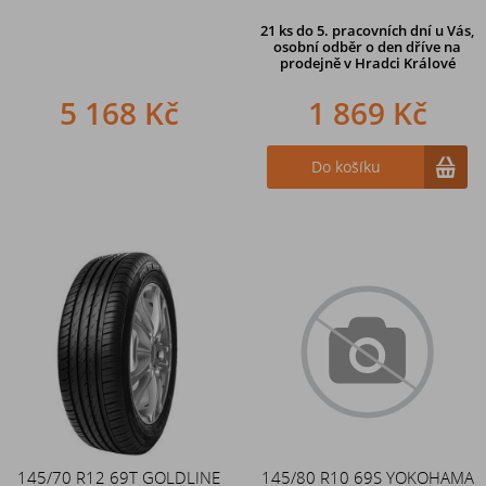
21 ks
do 5. pracovních dní u Vás,
osobní odběr o den dříve na
prodejně
v Hradci Králové
5 168 Kč
1 869 Kč
Do košíku
145/70 R12 69T GOLDLINE
145/80 R10 69S YOKOHAMA