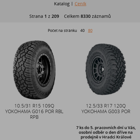
Katalog
Ceník
Strana
1
z
209
Celkem
8330
záznamů
Počet na stránku
40
80
10.5/31 R15 109Q
12.5/33 R17 120Q
YOKOHAMA G016 POR RBL
YOKOHAMA G003 POR
RPB
7 ks
do 5. pracovních dní u Vás,
osobní odběr o den dříve na
prodejně
v Hradci Králové