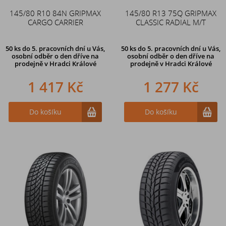
145/80 R10 84N GRIPMAX
145/80 R13 75Q GRIPMAX
CARGO CARRIER
CLASSIC RADIAL M/T
50 ks
do 5. pracovních dní u Vás,
50 ks
do 5. pracovních dní u Vás,
osobní odběr o den dříve na
osobní odběr o den dříve na
prodejně
v Hradci Králové
prodejně
v Hradci Králové
1 417 Kč
1 277 Kč
Do košíku
Do košíku