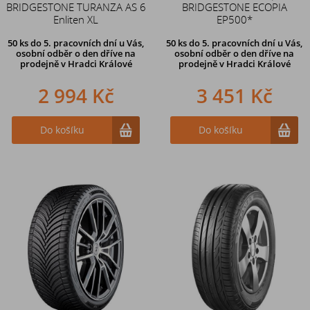
BRIDGESTONE TURANZA AS 6
BRIDGESTONE ECOPIA
Enliten XL
EP500*
50 ks
do 5. pracovních dní u Vás,
50 ks
do 5. pracovních dní u Vás,
osobní odběr o den dříve na
osobní odběr o den dříve na
prodejně
v Hradci Králové
prodejně
v Hradci Králové
2 994 Kč
3 451 Kč
Do košíku
Do košíku