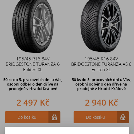
195/45 R16 84V
195/45 R16 84V
BRIDGESTONE TURANZA 6
BRIDGESTONE TURANZA AS 6
Enliten XL
Enliten XL
50 ks
do 5. pracovních dní u Vás,
50 ks
do 5. pracovních dní u Vás,
osobní odběr o den dříve na
osobní odběr o den dříve na
prodejně
v Hradci Králové
prodejně
v Hradci Králové
2 497 Kč
2 940 Kč
Do košíku
Do košíku