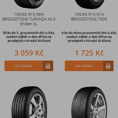
195/60 R18 96H
195/65 R15 91H
BRIDGESTONE TURANZA AS 6
BRIDGESTONE T005
Enliten XL
50 ks
do 5. pracovních dní u Vás,
4 ks
do dvou pracovních dní u Vás,
osobní odběr o den dříve na
osobní odběr o den dříve
na
prodejně
v Hradci Králové
prodejně v Hradci Králové
3 059 Kč
1 725 Kč
Do košíku
Do košíku