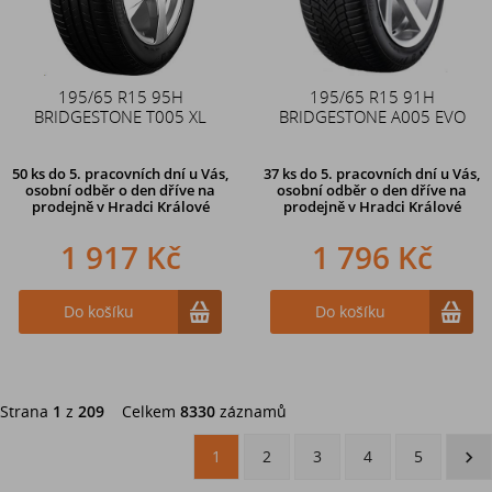
195/65 R15 95H
195/65 R15 91H
BRIDGESTONE T005 XL
BRIDGESTONE A005 EVO
50 ks
do 5. pracovních dní u Vás,
37 ks
do 5. pracovních dní u Vás,
osobní odběr o den dříve na
osobní odběr o den dříve na
prodejně
v Hradci Králové
prodejně
v Hradci Králové
1 917 Kč
1 796 Kč
Do košíku
Do košíku
Strana
1
z
209
Celkem
8330
záznamů
1
2
3
4
5