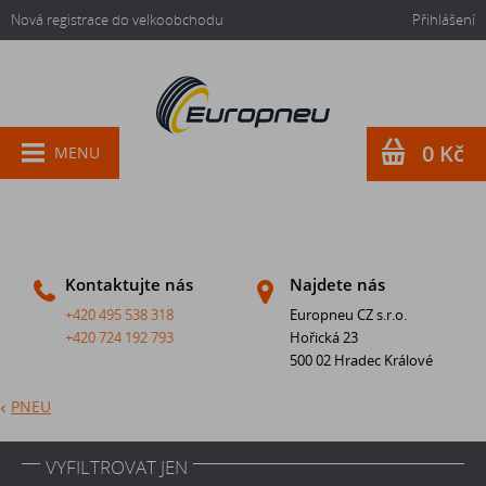
Nová registrace do velkoobchodu
Přihlášení
0 Kč
MENU
Kontaktujte nás
Najdete nás
+420 495 538 318
Europneu CZ s.r.o.
+420 724 192 793
Hořická 23
500 02 Hradec Králové
PNEU
VYFILTROVAT JEN