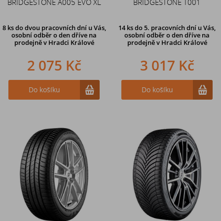
BRIDGESTONE A005 EVO XL
BRIDGESTONE T001
8 ks
do dvou pracovních dní u Vás,
14 ks
do 5. pracovních dní u Vás,
osobní odběr o den dříve
na
osobní odběr o den dříve na
prodejně v Hradci Králové
prodejně
v Hradci Králové
2 075 Kč
3 017 Kč
Do košíku
Do košíku