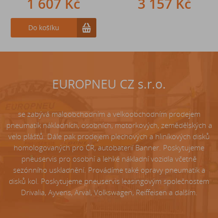
1 607 Kč
242 Kč
3 157 Kč
Do košíku
Do košíku
EUROPNEU CZ s.r.o.
se zabývá maloobchodním a velkoobchodním prodejem
pneumatik nákladních, osobních, motorkových, zemědělských a
velo plášťů. Dále pak prodejem plechových a hliníkových disků
homologovaných pro ČR, autobaterií Banner. Poskytujeme
pneuservis pro osobní a lehké nákladní vozidla včetně
sezónního uskladnění. Provádíme také opravy pneumatik a
disků kol. Poskytujeme pneuservis leasingovým společnostem
Drivalia, Ayvens, Arval, Volkswagen, Reiffeisen a dalším.