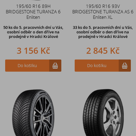
195/60 R16 89H
195/60 R16 93V
BRIDGESTONE TURANZA 6
BRIDGESTONE TURANZA AS 6
Enliten
Enliten XL
50 ks
do 5. pracovních dní u Vás,
33 ks
do 5. pracovních dní u Vás,
osobní odběr o den dříve na
osobní odběr o den dříve na
prodejně
v Hradci Králové
prodejně
v Hradci Králové
3 156 Kč
2 845 Kč
Do košíku
Do košíku