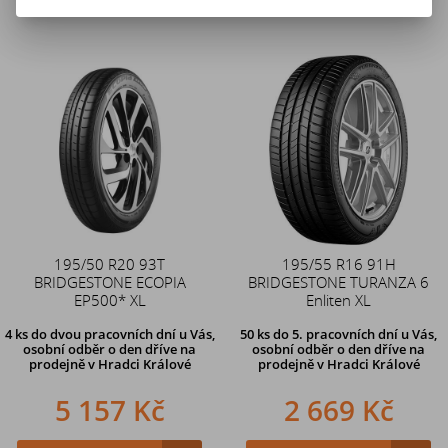
195/50 R20 93T
195/55 R16 91H
BRIDGESTONE ECOPIA
BRIDGESTONE TURANZA 6
EP500* XL
Enliten XL
4 ks
do dvou pracovních dní u Vás,
50 ks
do 5. pracovních dní u Vás,
osobní odběr o den dříve
na
osobní odběr o den dříve na
prodejně v Hradci Králové
prodejně
v Hradci Králové
5 157 Kč
2 669 Kč