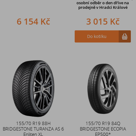
osobní odběr o den dříve na
prodejně
v Hradci Králové
6 154 Kč
3 015 Kč
Do košíku
155/70 R19 88H
155/70 R19 84Q
BRIDGESTONE TURANZA AS 6
BRIDGESTONE ECOPIA
Enliten XL
EP500*