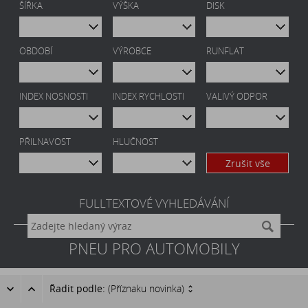
ŠÍŘKA
VÝŠKA
DISK
OBDOBÍ
VÝROBCE
RUNFLAT
INDEX NOSNOSTI
INDEX RYCHLOSTI
VALIVÝ ODPOR
PŘILNAVOST
HLUČNOST
Zrušit vše
FULLTEXTOVÉ VYHLEDÁVÁNÍ
PNEU PRO AUTOMOBILY
Řadit podle:
(Příznaku novinka)