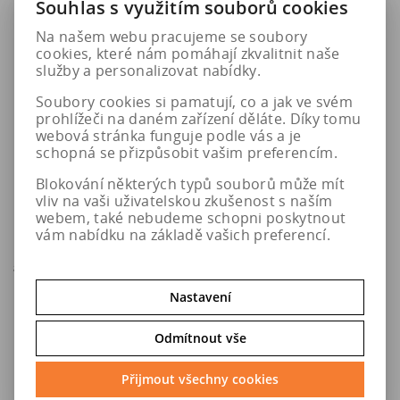
Souhlas s využitím souborů cookies
Na našem webu pracujeme se soubory
cookies, které nám pomáhají zkvalitnit naše
služby a personalizovat nabídky.
Soubory cookies si pamatují, co a jak ve svém
prohlížeči na daném zařízení děláte. Díky tomu
webová stránka funguje podle vás a je
schopná se přizpůsobit vašim preferencím.
Blokování některých typů souborů může mít
vliv na vaši uživatelskou zkušenost s naším
195/50 R15 82V
195/50 R16 88V
webem, také nebudeme schopni poskytnout
BRIDGESTONE A005 EVO
BRIDGESTONE TURANZA 6
vám nabídku na základě vašich preferencí.
Enliten XL
8 ks
do 5. pracovních dní u Vás,
osobní odběr o den dříve na
prodejně
v Hradci Králové
Nastavení
2 009 Kč
3 048 Kč
Odmítnout vše
Přijmout všechny cookies
Do košíku