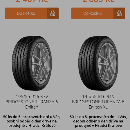
Do košíku
Do košíku
195/55 R16 87V
195/55 R16 91V
BRIDGESTONE TURANZA 6
BRIDGESTONE TURANZA 6
Enliten
Enliten XL
50 ks
do 5. pracovních dní u Vás,
50 ks
do 5. pracovních dní u Vás,
osobní odběr o den dříve na
osobní odběr o den dříve na
prodejně
v Hradci Králové
prodejně
v Hradci Králové