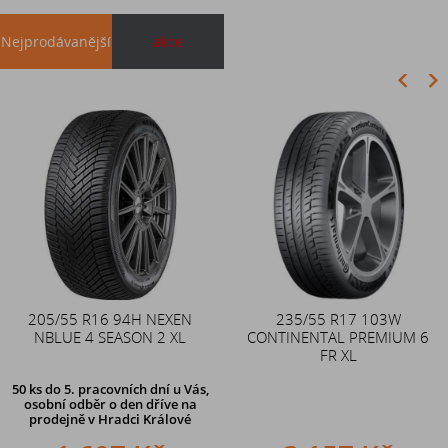
Nejprodávanější
akce
Akce
205/55 R16 94H NEXEN
Duše 12x4 (4.00-4) kovový
235/55 R17 103W
NBLUE 4 SEASON 2 XL
CONTINENTAL PREMIUM 6
zahnutý ventil TR87
FR XL
50 ks
do 5. pracovních dní u Vás,
osobní odběr o den dříve na
prodejně
v Hradci Králové