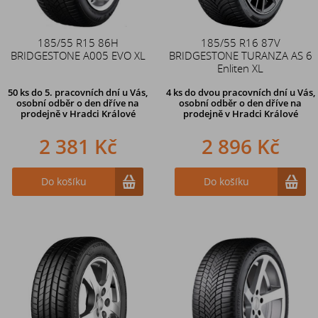
185/55 R15 86H
185/55 R16 87V
BRIDGESTONE A005 EVO XL
BRIDGESTONE TURANZA AS 6
Enliten XL
50 ks
do 5. pracovních dní u Vás,
4 ks
do dvou pracovních dní u Vás,
osobní odběr o den dříve na
osobní odběr o den dříve
na
prodejně
v Hradci Králové
prodejně v Hradci Králové
2 381 Kč
2 896 Kč
Do košíku
Do košíku