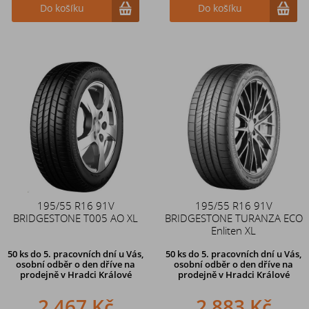
Do košíku
Do košíku
195/55 R16 91V
195/55 R16 91V
BRIDGESTONE T005 AO XL
BRIDGESTONE TURANZA ECO
Enliten XL
50 ks
do 5. pracovních dní u Vás,
50 ks
do 5. pracovních dní u Vás,
osobní odběr o den dříve na
osobní odběr o den dříve na
prodejně
v Hradci Králové
prodejně
v Hradci Králové
2 467 Kč
2 883 Kč