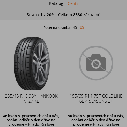
Katalog
Ceník
Strana
1
z
209
Celkem
8330
záznamů
Počet na stránku
40
80
235/45 R18 98Y HANKOOK
155/65 R14 75T GOLDLINE
K127 XL
GL 4 SEASONS 2+
46 ks
do 5. pracovních dní u Vás,
50 ks
do 5. pracovních dní u Vás,
osobní odběr o den dříve na
osobní odběr o den dříve na
prodejně
v Hradci Králové
prodejně
v Hradci Králové