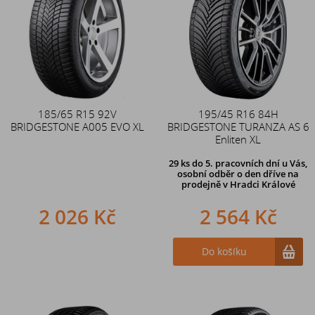
185/65 R15 92V
195/45 R16 84H
BRIDGESTONE A005 EVO XL
BRIDGESTONE TURANZA AS 6
Enliten XL
29 ks
do 5. pracovních dní u Vás,
osobní odběr o den dříve na
prodejně
v Hradci Králové
2 026 Kč
2 564 Kč
Do košíku