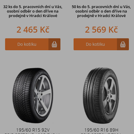
32 ks
do 5. pracovních dní u Vás,
50 ks
do 5. pracovních dní u Vás,
osobní odběr o den dříve na
osobní odběr o den dříve na
prodejně
v Hradci Králové
prodejně
v Hradci Králové
2 465 Kč
2 569 Kč
Do košíku
Do košíku
195/60 R15 92V
195/60 R16 89H