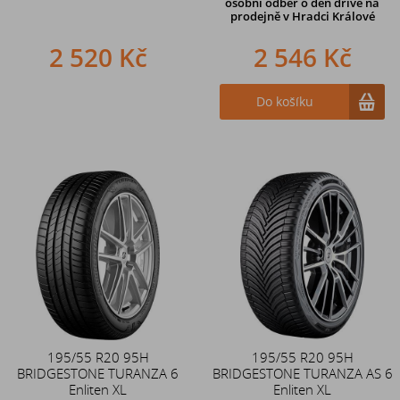
osobní odběr o den dříve na
prodejně
v Hradci Králové
2 520 Kč
2 546 Kč
Do košíku
195/55 R20 95H
195/55 R20 95H
BRIDGESTONE TURANZA 6
BRIDGESTONE TURANZA AS 6
Enliten XL
Enliten XL