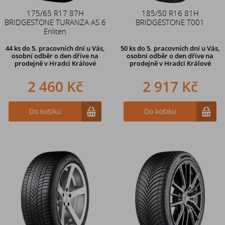
175/65 R17 87H
185/50 R16 81H
BRIDGESTONE TURANZA AS 6
BRIDGESTONE T001
Enliten
44 ks
do 5. pracovních dní u Vás,
50 ks
do 5. pracovních dní u Vás,
osobní odběr o den dříve na
osobní odběr o den dříve na
prodejně
v Hradci Králové
prodejně
v Hradci Králové
2 460 Kč
2 917 Kč
Do košíku
Do košíku